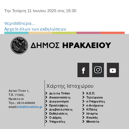
Την Τετάρτη 11 Ιουνίου 2025 στις 18:30
περισσότερα...
Αρχείο όλων των εκδηλώσεων
Χάρτης Ιστοχώρου
Αγίου Τίτου 1,
Δελτία Τύπου
Κ.Ε.Π.
Τ.Κ. 71202,
Ανακοινώσεις
Τηλέφωνα
Ηράκλειο
Διαγωνισμοί
e-Υπηρεσίες
Τηλ.: 2813-409000
Προσλήψεις
e-Αιτήματα
email:
info@heraklion.gr
Διαβουλεύσεις
Η Πόλη
Εκδηλώσεις
Ιστορία
Ο Δήμος
Κνωσός
Υπηρεσίες
Μουσεία