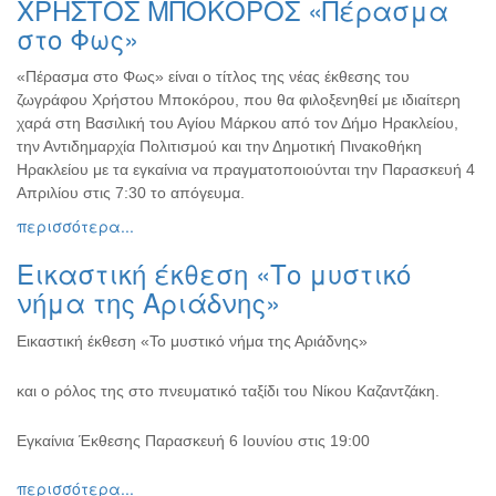
ΧΡΗΣΤΟΣ ΜΠΟΚΟΡΟΣ «Πέρασμα
Ζωγραφική
στο Φως»
Φωτογραφία
«Πέρασμα στο Φως» είναι ο τίτλος της νέας έκθεσης του
Τραγούδι
ζωγράφου Χρήστου Μποκόρου, που θα φιλοξενηθεί με ιδιαίτερη
Μουσική
χαρά στη Βασιλική του Αγίου Μάρκου από τον Δήμο Ηρακλείου,
την Αντιδημαρχία Πολιτισμού και την Δημοτική Πινακοθήκη
Κινηματογράφος
Ηρακλείου με τα εγκαίνια να πραγματοποιούνται την Παρασκευή 4
Χορός
Απριλίου στις 7:30 το απόγευμα.
Θέατρο
περισσότερα...
Παζάρι
Εικαστική έκθεση «Το μυστικό
Ειδών
νήμα της Αριάδνης»
Συνέδρια
Ημερίδες
Εικαστική έκθεση «Το μυστικό νήμα της Αριάδνης»
-
Διημερίδες
και ο ρόλος της στο πνευματικό ταξίδι του Νίκου Καζαντζάκη.
Σεμινάρια-
Διαλέξεις-
Εγκαίνια Έκθεσης Παρασκευή 6 Ιουνίου στις 19:00
Ομιλίες
περισσότερα...
Διάφορες