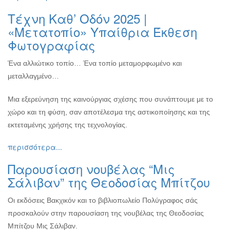
Εκθέσεις
Τέχνη Καθ’ Οδόν 2025 |
Εκδηλώσεις
«Μετατοπίο» Υπαίθρια Έκθεση
για
Φωτογραφίας
Παιδιά
Άλλες
Ένα αλλιώτικο τοπίο… Ένα τοπίο μεταμορφωμένο και
Εκδηλώσεις
μεταλλαγμένο…
Μια εξερεύνηση της καινούργιας σχέσης που συνάπτουμε με το
χώρο και τη φύση, σαν αποτέλεσμα της αστικοποίησης και της
Ο
εκτεταμένης χρήσης της τεχνολογίας.
ΤΟΠΟΣ
ΜΑΣ
περισσότερα...
Ο
Παρουσίαση νουβέλας “Μις
ΔΗΜΟΣ
Σάλιβαν” της Θεοδοσίας Μπίτζου
ΠΟΛΙΤΙΣΜΟΣ
Οι εκδόσεις Βακχικόν και το βιβλιοπωλείο Πολύγραφος σάς
προσκαλούν στην παρουσίαση της νουβέλας της Θεοδοσίας
ΑΝΘΕΚΤΙΚΗ
ΠΟΛΗ
Μπίτζου Μις Σάλιβαν.