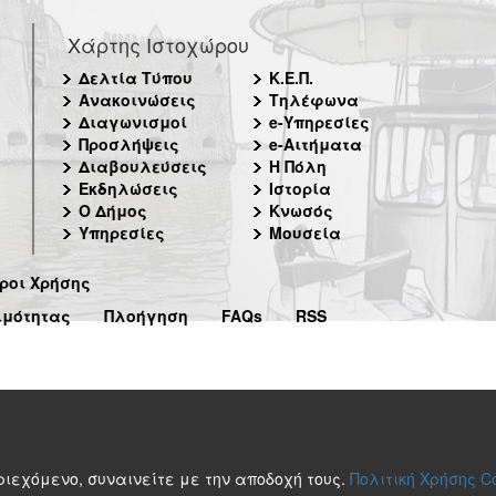
Χάρτης Ιστοχώρου
Δελτία Τύπου
Κ.Ε.Π.
Ανακοινώσεις
Τηλέφωνα
Διαγωνισμοί
e-Υπηρεσίες
Προσλήψεις
e-Αιτήματα
Διαβουλεύσεις
Η Πόλη
Εκδηλώσεις
Ιστορία
Ο Δήμος
Κνωσός
Υπηρεσίες
Μουσεία
ροι Χρήσης
ιμότητας
Πλοήγηση
FAQs
RSS
περιεχόμενο, συναινείτε με την αποδοχή τους.
Πολιτική Χρήσης C