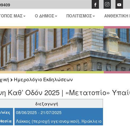
09409
ΤΟΠΟΣ ΜΑΣ
Ο ΔΗΜΟΣ
ΠΟΛΙΤΙΣΜΟΣ
ΑΝΘΕΚΤΙΚΗ
χική
Ημερολόγιο Εκδηλώσεων
η Καθ’ Οδόν 2025 | «Μετατοπίο» Υπ
διεξαγωγή
/νίες
08/06/2025 - 21/07/2025
θεσία
Λάκκος (περιοχή υγειονομικού), Ηράκλειο