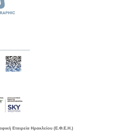
ική Εταιρεία Ηρακλείου (Ε.Φ.Ε.Η.)