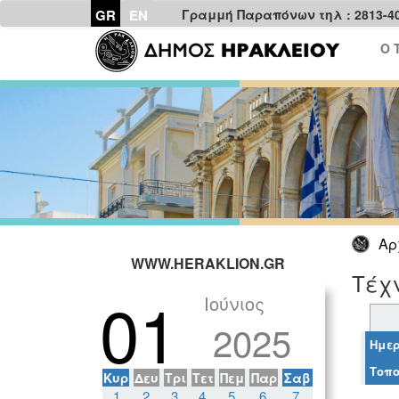
GR
EN
Γραμμή Παραπόνων τηλ : 2813-4
Ο 
Αρ
WWW.HERAKLION.GR
Τέχν
01
Ιούνιος
2025
Ημερ
Τοπο
Κυρ
Δευ
Τρι
Τετ
Πεμ
Παρ
Σαβ
1
2
3
4
5
6
7