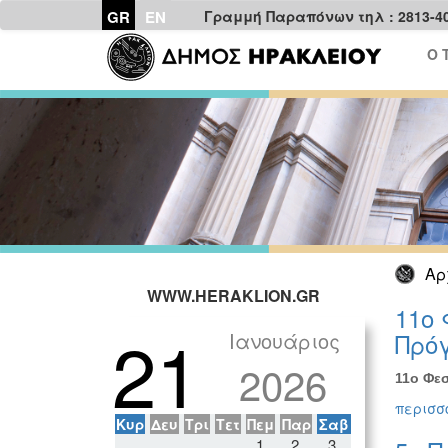
GR
EN
Γραμμή Παραπόνων τηλ : 2813-4
Ο 
Αρ
WWW.HERAKLION.GR
11ο 
21
Ιανουάριος
Πρόγ
2026
11ο Φεσ
περισσό
Κυρ
Δευ
Τρι
Τετ
Πεμ
Παρ
Σαβ
1
2
3