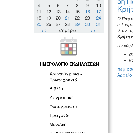
5η 
4
5
6
7
8
9
10
Κρή
11
12
13
14
15
16
17
18
19
20
21
22
23
24
Ο
Παγκ
25
26
27
28
29
30
31
ο Τουρ
<<
σήμερα
>>
στον τ
Κρήτης
Η εκδή
σ
κ
ΗΜΕΡΟΛΟΓΙΟ ΕΚΔΗΛΩΣΕΩΝ
περισσό
Χριστούγεννα -
Αρχείο
Πρωτοχρονιά
Βιβλίο
Ζωγραφική
Φωτογραφία
Τραγούδι
Μουσική