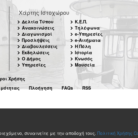
Χάρτης Ιστοχώρου
Δελτία Τύπου
Κ.Ε.Π.
Ανακοινώσεις
Τηλέφωνα
Διαγωνισμοί
e-Υπηρεσίες
Προσλήψεις
e-Αιτήματα
Διαβουλεύσεις
Η Πόλη
Εκδηλώσεις
Ιστορία
Ο Δήμος
Κνωσός
Υπηρεσίες
Μουσεία
ροι Χρήσης
ιμότητας
Πλοήγηση
FAQs
RSS
περιεχόμενο, συναινείτε με την αποδοχή τους.
Πολιτική Χρήσης C