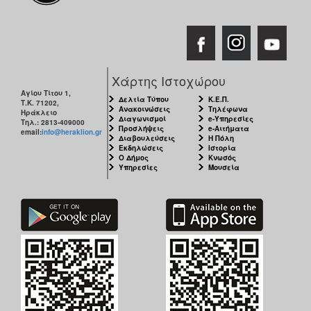
Χάρτης Ιστοχώρου
Αγίου Τίτου 1,
Δελτία Τύπου
Κ.Ε.Π.
Τ.Κ. 71202,
Ανακοινώσεις
Τηλέφωνα
Ηράκλειο
Διαγωνισμοί
e-Υπηρεσίες
Τηλ.: 2813-409000
Προσλήψεις
e-Αιτήματα
email:
info@heraklion.gr
Διαβουλεύσεις
Η Πόλη
Εκδηλώσεις
Ιστορία
Ο Δήμος
Κνωσός
Υπηρεσίες
Μουσεία