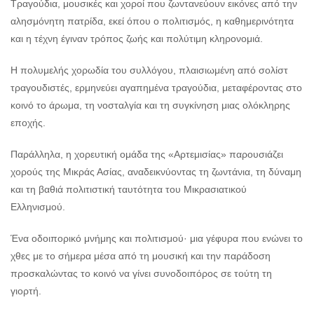
Τραγούδια, μουσικές και χοροί που ζωντανεύουν εικόνες από την
αλησμόνητη πατρίδα, εκεί όπου ο πολιτισμός, η καθημερινότητα
και η τέχνη έγιναν τρόπος ζωής και πολύτιμη κληρονομιά.
Η πολυμελής χορωδία του συλλόγου, πλαισιωμένη από σολίστ
τραγουδιστές, ερμηνεύει αγαπημένα τραγούδια, μεταφέροντας στο
κοινό το άρωμα, τη νοσταλγία και τη συγκίνηση μιας ολόκληρης
εποχής.
Παράλληλα, η χορευτική ομάδα της «Αρτεμισίας» παρουσιάζει
χορούς της Μικράς Ασίας, αναδεικνύοντας τη ζωντάνια, τη δύναμη
και τη βαθιά πολιτιστική ταυτότητα του Μικρασιατικού
Ελληνισμού.
Ένα οδοιπορικό μνήμης και πολιτισμού· μια γέφυρα που ενώνει το
χθες με το σήμερα μέσα από τη μουσική και την παράδοση
προσκαλώντας το κοινό να γίνει συνοδοιπόρος σε τούτη τη
γιορτή.