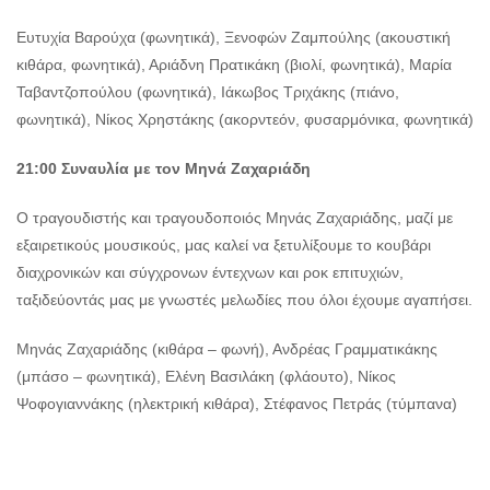
Ευτυχία Βαρούχα (φωνητικά), Ξενοφών Ζαμπούλης (ακουστική
κιθάρα, φωνητικά), Αριάδνη Πρατικάκη (βιολί, φωνητικά), Μαρία
Ταβαντζοπούλου (φωνητικά), Ιάκωβος Τριχάκης (πιάνο,
φωνητικά), Νίκος Χρηστάκης (ακορντεόν, φυσαρμόνικα, φωνητικά)
21:00 Συναυλία με τον Μηνά Ζαχαριάδη
Ο τραγουδιστής και τραγουδοποιός Μηνάς Ζαχαριάδης, μαζί με
εξαιρετικούς μουσικούς, μας καλεί να ξετυλίξουμε το κουβάρι
διαχρονικών και σύγχρονων έντεχνων και ροκ επιτυχιών,
ταξιδεύοντάς μας με γνωστές μελωδίες που όλοι έχουμε αγαπήσει.
Μηνάς Ζαχαριάδης (κιθάρα – φωνή), Ανδρέας Γραμματικάκης
(μπάσο – φωνητικά), Ελένη Βασιλάκη (φλάουτο), Νίκος
Ψοφογιαννάκης (ηλεκτρική κιθάρα), Στέφανος Πετράς (τύμπανα)