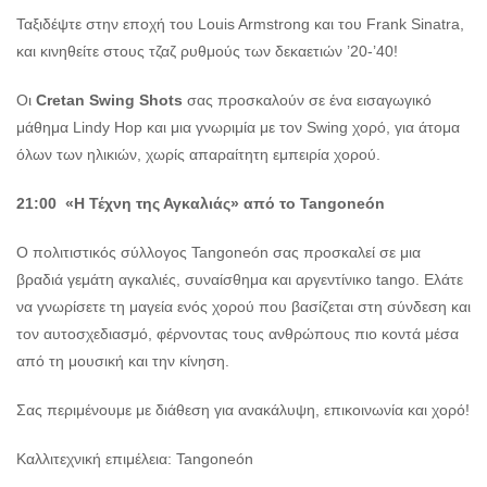
Ταξιδέψτε στην εποχή του Louis Armstrong και του Frank Sinatra,
και κινηθείτε στους τζαζ ρυθμούς των δεκαετιών ’20-’40!
Οι
Cretan Swing Shots
σας προσκαλούν σε ένα εισαγωγικό
μάθημα Lindy Hop και μια γνωριμία με τον Swing χορό, για άτομα
όλων των ηλικιών, χωρίς απαραίτητη εμπειρία χορού.
21:00 «Η Τέχνη της Αγκαλιάς» από το Tangoneón
Ο πολιτιστικός σύλλογος Tangoneón σας προσκαλεί σε μια
βραδιά γεμάτη αγκαλιές, συναίσθημα και αργεντίνικο tango. Ελάτε
να γνωρίσετε τη μαγεία ενός χορού που βασίζεται στη σύνδεση και
τον αυτοσχεδιασμό, φέρνοντας τους ανθρώπους πιο κοντά μέσα
από τη μουσική και την κίνηση.
Σας περιμένουμε με διάθεση για ανακάλυψη, επικοινωνία και χορό!
Καλλιτεχνική επιμέλεια: Tangoneón