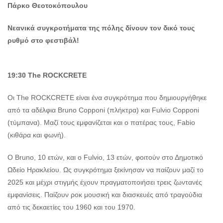
Πάρκο Θεοτοκόπουλου
Νεανικά συγκροτήματα της πόλης δίνουν τον δικό τους
ρυθμό στο φεστιβάλ!
19:30
The
ROCKCRETE
Οι The ROCKCRETE είναι ένα συγκρότημα που δημιουργήθηκε
από τα αδέλφια Bruno Copponi (πλήκτρα) και Fulvio Copponi
(τύμπανα). Μαζί τους εμφανίζεται και ο πατέρας τους, Fabio
(κιθάρα και φωνή).
Ο Bruno, 10 ετών, και ο Fulvio, 13 ετών, φοιτούν στο Δημοτικό
Ωδείο Ηρακλείου. Ως συγκρότημα ξεκίνησαν να παίζουν μαζί το
2025 και μέχρι στιγμής έχουν πραγματοποιήσει τρεις ζωντανές
εμφανίσεις. Παίζουν ροκ μουσική και διασκευές από τραγούδια
από τις δεκαετίες του 1960 και του 1970.