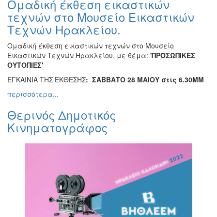
Ομαδική έκθεση εικαστικών
Βιβλίο
τεχνών στο Μουσείο Εικαστικών
Ζωγραφική
Τεχνών Ηρακλείου.
Φωτογραφία
Ομαδική έκθεση εικαστικών τεχνών στο Μουσείο
Τραγούδι
Εικαστικών Τεχνών Ηρακλείου, με θέμα:
'ΠΡΟΣΩΠΙΚΕΣ
Μουσική
ΟΥΤΟΠΙΕΣ'
Κινηματογράφος
ΕΓΚΑΙΝΙΑ ΤΗΣ ΕΚΘΕΣΗΣ
: ΣΑΒΒΑΤΟ 28 ΜΑΙΟΥ στις 6.30ΜΜ
Χορός
περισσότερα...
Θέατρο
Θερινός Δημοτικός
Παζάρι
Κινηματογράφος
Ειδών
Συνέδρια
Ημερίδες
-
Διημερίδες
Σεμινάρια-
Διαλέξεις-
Ομιλίες