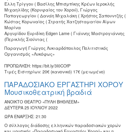
Έλλη Τρίγγου ( Βασίλης Μπισμπίκης Κρέων Ιεροκλής
Μιχαηλίδης (Κορυφαίος του Χορού), Γιώργος
Παπαγεωργίου ( Δανάη Μιχαλάκη ( Χρήστος Σαπουντζής (
Κώστας Κορωναίος ( Στρατής Χατζησταματίου Αίμων
Μαρίνα
Αργυρίδου Ευριδίκη Edgen Lame ( Γιάννης Μαστρογιάννης
(Περικλής Σιούντας (
Παραγωγή Γιώργος Λυκιαρδόπουλος Πολιτιστικός
Οργανισμός «Λυκόφως»
ΠΡΟΠΩΛΗΣΗ: https://bit.ly/3I0COfP
Τιμές Εισιτηρίων: 20€ (κανονικό) 17€ (μειωμένο)
ΠΑΡΑΔΟΣΙΑΚΟ ΕΡΓΑΣΤΗΡΙ ΧΟΡΟΥ
Μουσικοθεατρική βραδιά
ΑΝΟΙΚΤΟ ΘΕΑΤΡΟ «ΠΥΛΗ ΒΗΘΛΕΕΜ»
ΔΕΥΤΕΡΑ 25 ΙΟΥΛΙΟΥ 2022
ΩΡΑ ΕΝΑΡΞΗΣ: 21:30
Ο σύλλογος διάδοσης ελληνικών παραδοσιακών χορών
και μουσικής «Παραδοσιακό Εργαστήρι Χορού» και η