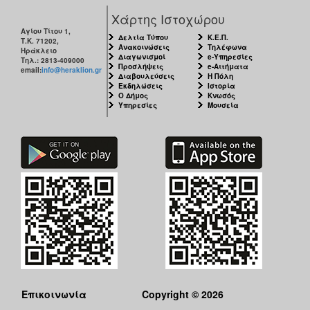
Χάρτης Ιστοχώρου
Αγίου Τίτου 1,
Δελτία Τύπου
Κ.Ε.Π.
Τ.Κ. 71202,
Ανακοινώσεις
Τηλέφωνα
Ηράκλειο
Διαγωνισμοί
e-Υπηρεσίες
Τηλ.: 2813-409000
Προσλήψεις
e-Αιτήματα
email:
info@heraklion.gr
Διαβουλεύσεις
Η Πόλη
Εκδηλώσεις
Ιστορία
Ο Δήμος
Κνωσός
Υπηρεσίες
Μουσεία
Επικοινωνία
Copyright © 2026