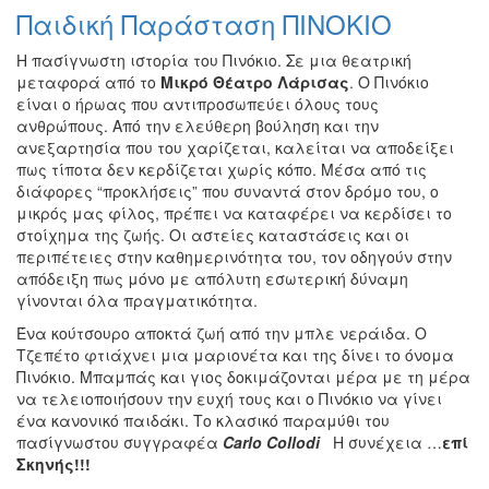
Παιδική Παράσταση ΠΙΝΟΚΙΟ
Η πασίγνωστη ιστορία του Πινόκιο. Σε μια θεατρική
μεταφορά από το
Μικρό Θέατρο Λάρισας
. Ο Πινόκιο
είναι ο ήρωας που αντιπροσωπεύει όλους τους
ανθρώπους. Από την ελεύθερη βούληση και την
ανεξαρτησία που του χαρίζεται, καλείται να αποδείξει
πως τίποτα δεν κερδίζεται χωρίς κόπο. Μέσα από τις
διάφορες “προκλήσεις” που συναντά στον δρόμο του, ο
μικρός μας φίλος, πρέπει να καταφέρει να κερδίσει το
στοίχημα της ζωής. Οι αστείες καταστάσεις και οι
περιπέτειες στην καθημερινότητα του, τον οδηγούν στην
απόδειξη πως μόνο με απόλυτη εσωτερική δύναμη
γίνονται όλα πραγματικότητα.
Ένα κούτσουρο αποκτά ζωή από την μπλε νεράιδα. Ο
Τζεπέτο φτιάχνει μια μαριονέτα και της δίνει το όνομα
Πινόκιο. Μπαμπάς και γιος δοκιμάζονται μέρα με τη μέρα
να τελειοποιήσουν την ευχή τους και ο Πινόκιο να γίνει
ένα κανονικό παιδάκι. Το κλασικό παραμύθι του
πασίγνωστου συγγραφέα
Carlo
Collodi
Η συνέχεια …
επί
Σκηνής
!!!