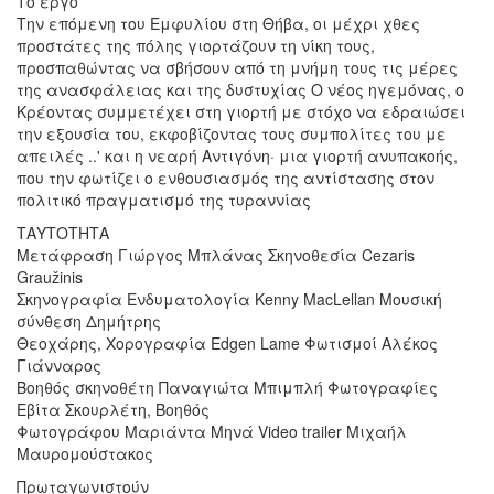
Το έργο
Tην επόμενη του Εμφυλίου στη Θήβα, οι μέχρι χθες
προστάτες της πόλης γιορτάζουν τη νίκη τους,
προσπαθώντας να σβήσουν από τη μνήμη τους τις μέρες
της ανασφάλειας και της δυστυχίας Ο νέος ηγεμόνας, ο
Κρέοντας συμμετέχει στη γιορτή με στόχο να εδραιώσει
την εξουσία του, εκφοβίζοντας τους συμπολίτες του με
απειλές ..' και η νεαρή Αντιγόνη· μια γιορτή ανυπακοής,
που την φωτίζει ο ενθουσιασμός της αντίστασης στον
πολιτικό πραγματισμό της τυραννίας
ΤΑΥΤΟΤΗΤΑ
Μετάφραση Γιώργος Μπλάνας Σκηνοθεσία Cezaris
Graužinis
Σκηνογραφία Ενδυματολογία Kenny MacLellan Μουσική
σύνθεση Δημήτρης
Θεοχάρης, Χορογραφία Edgen Lame Φωτισμοί Αλέκος
Γιάνναρος
Βοηθός σκηνοθέτη Παναγιώτα Μπιμπλή Φωτογραφίες
Εβίτα Σκουρλέτη, Βοηθός
Φωτογράφου Μαριάντα Μηνά Video trailer Μιχαήλ
Μαυρομούστακος
Πρωταγωνιστούν