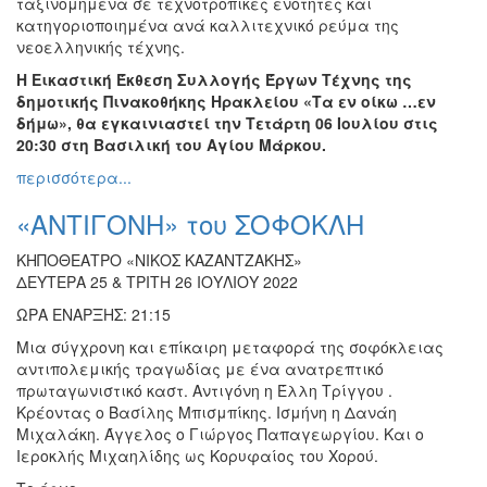
ταξινομημένα σε τεχνοτροπικές ενότητες και
κατηγοριοποιημένα ανά καλλιτεχνικό ρεύμα της
νεοελληνικής τέχνης.
Η Εικαστική Έκθεση Συλλογής Έργων Τέχνης της
δημοτικής Πινακοθήκης Ηρακλείου «Τα εν οίκω …εν
δήμω», θα εγκαινιαστεί την Τετάρτη 06 Ιουλίου στις
20:30 στη Βασιλική του Αγίου Μάρκου.
περισσότερα...
«ΑΝΤΙΓΟΝΗ» του ΣΟΦΟΚΛΗ
ΚΗΠΟΘΕΑΤΡΟ «ΝΙΚΟΣ ΚΑΖΑΝΤΖΑΚΗΣ»
ΔΕΥΤΕΡΑ 25 & ΤΡΙΤΗ 26 ΙΟΥΛΙΟΥ 2022
ΩΡΑ ΕΝΑΡΞΗΣ: 21:15
Μια σύγχρονη και επίκαιρη μεταφορά της σοφόκλειας
αντιπολεμικής τραγωδίας με ένα ανατρεπτικό
πρωταγωνιστικό καστ. Αντιγόνη η Έλλη Τρίγγου .
Κρέοντας ο Βασίλης Μπισμπίκης. Ισμήνη η Δανάη
Μιχαλάκη. Άγγελος ο Γιώργος Παπαγεωργίου. Και ο
Ιεροκλής Μιχαηλίδης ως Κορυφαίος του Χορού.