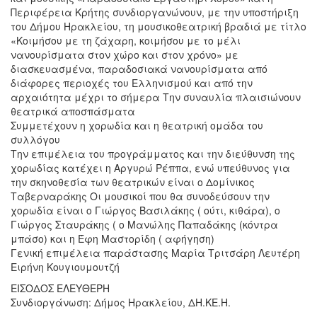
Περιφέρεια Κρήτης συνδιοργανώνουν, με την υποστήριξη
του Δήμου Ηρακλείου, τη μουσικοθεατρική βραδιά με τίτλο
«Κοιμήσου με τη ζάχαρη, κοιμήσου με το μέλι
νανουρίσματα στον χώρο και στον χρόνο» με
διασκευασμένα, παραδοσιακά νανουρίσματα από
διάφορες περιοχές του Ελληνισμού και από την
αρχαιότητα μέχρι το σήμερα Την συναυλία πλαισιώνουν
θεατρικά αποσπάσματα
Συμμετέχουν η χορωδία και η θεατρική ομάδα του
συλλόγου
Την επιμέλεια του προγράμματος και την διεύθυνση της
χορωδίας κατέχει η Αργυρώ Ρέππα, ενώ υπεύθυνος για
την σκηνοθεσία των θεατρικών είναι ο Δομίνικος
Ταβερναράκης Οι μουσικοί που θα συνοδεύσουν την
χορωδία είναι ο Γιώργος Βασιλάκης ( ούτι, κιθάρα), ο
Γιώργος Σταυράκης ( ο Μανώλης Παπαδάκης (κόντρα
μπάσο) και η Έφη Μαστορίδη ( αφήγηση)
Γενική επιμέλεια παράστασης Μαρία Τριτσάρη Λευτέρη
Ειρήνη Κουγιουμουτζή
ΕΙΣΟΔΟΣ ΕΛΕΥΘΕΡΗ
Συνδιοργάνωση: Δήμος Ηρακλείου, ΔΗ.ΚΕ.Η.