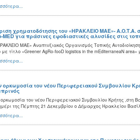
σσότερα...
ριση χρηματοδότησης του «ΗΡΑΚΛΕΙΟ ΜΑΕ»- Α.Ο.Τ.Α. 
o-MED για πράσινες εφοδιαστικές αλυσίδες στις το
ΡΑΚΛΕΙΟ ΜΑΕ» Αναπτυξιακός Οργανισμός Τοπικής Αυτοδιοίκηση
 με τίτλο «Greener AgRo-fooD logistics in the mEditerraneaN area
σσότερα...
ν ορκωμοσία του νέου Περιφερειακού Συμβουλίου Κ
πρινός
 ορκωμοσία του νέου Περιφερειακού Συμβουλίου Κρήτης ,στη Β
μέρι της Πέμπτης 21 Δεκεμβρίου ο Δήμαρχος Ηρακλείου Βασί
σσότερα...