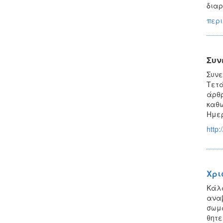
διαρ
περι
Συν
Συνε
Τετά
άρθρ
καθώ
Ημερ
http:
Χρι
Κάλα
αναβ
σωμα
θητε