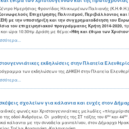
 και έθιμα των Χριστουγέννων και της Πρωτοχρονιά
Κέντρο Ημερήσιας Φροντίδας Ηλικιωμένων Παλιανής (Κ.Η.Φ.Η.)
Κοινωφελούς Επιχείρησης Πολιτισμού, Περιβάλλοντος και 
ΕΗ) με την υποστήριξη και την συγχρηματοδότηση του Ευρω
σια του επιχειρησιακού προγράμματος Κρήτη 2014-2020,
πρ
 και ώρα 10:30πμ Δράση με θέμα:
«Ήθη και έθιμα των Χριστο
σσότερα...
στουγεννιάτικες εκδηλώσεις στην Πλατεία Ελευθερίας
ρόγραμμα των εκδηλώσεων της ΔΗΚΕΗ στην Πλατεία Ελευθερίας 
σσότερα...
σκέψεις σχολείων για κάλαντα και ευχές στον Δήμ
αιδικές φωνές και Χριστουγεννιάτικες μελωδίες «πλημμύρισε»
ου
ου
ιο της οδού Ανδρόγεω. Οι μαθητές της ΣΤ τάξης του 6
και 44
ικά κάλαντα με την συνοδεία μαντολίνου, στον Δήμαρχο Ηρακ
είας Στέλα Αρχοντάκη -Καλογεράκη.