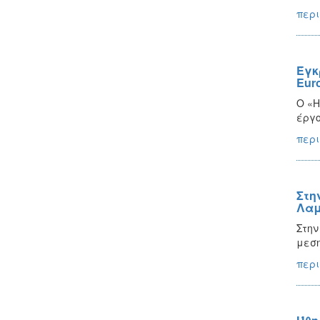
περι
Έγκ
Eur
Ο «Η
έργο
περι
Στη
Λαμ
Στην
μεση
περι