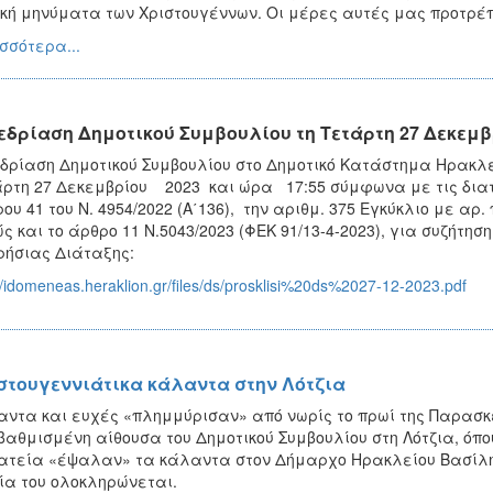
κή μηνύματα των Χριστουγέννων. Οι μέρες αυτές μας προτρέ
σσότερα...
εδρίαση Δημοτικού Συμβουλίου τη Τετάρτη 27 Δεκεμβ
δρίαση Δημοτικού Συμβουλίου στο Δημοτικό Κατάστημα Ηρακλεί
ρτη 27 Δεκεμβρίου 2023 και ώρα 17:55 σύμφωνα με τις διατάξ
ου 41 του Ν. 4954/2022 (Α΄136), την αριθμ. 375 Εγκύκλιο με αρ.
ς και το άρθρο 11 Ν.5043/2023 (ΦΕΚ 91/13-4-2023), για συζήτη
ήσιας Διάταξης:
//idomeneas.heraklion.gr/files/ds/prosklisi%20ds%2027-12-2023.pdf
στουγεννιάτικα κάλαντα στην Λότζια
ντα και ευχές «πλημμύρισαν» από νωρίς το πρωί της Παρασκ
αθμισμένη αίθουσα του Δημοτικού Συμβουλίου στη Λότζια, όπου
τεία «έψαλαν» τα κάλαντα στον Δήμαρχο Ηρακλείου Βασίλη 
ία του ολοκληρώνεται.