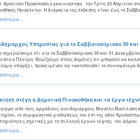
π. Αρσενίου Προκοπάκη εγκαινιάστηκε την Τρίτη 23 Απριλίου σ
ιοθήκης Ηρακλείου. Η διάρκεια της έκθεσης είναι έως το Σάββ
σσότερα...
ίδημαρχος Υπηρεσίας για τo Σαββατοκύριακο 30 και 
ενημερώνουμε ότι για το Σαββατοκύριακο 30 και 31 Δεκεμβρίο
ριστέα Πλεύρη. Θυμίζουμε στους δημότες οτι μπορούν να καλο
λημα υπάρξει, προκειμένου να τακτοποιηθεί το συντομότερο δ
σσότερα...
κτησε στέγη η Δημοτική Πινακοθήκη και τα έργα τέχν
ράφη από τους αρμόδιους αντιδημάρχους Μανόλη Βασιλάκη και
κτηρίου, το συμφωνητικό μισθώσεως του επί της οδού Χρυσοστόμ
τηριότητες σχετικές με τη συλλογή έργων τέχνης του Δήμου.
σσότερα...