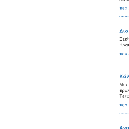
περι
Δια
Ξεκί
Ηρακ
περι
Κάλ
Μια 
πραγ
Τετά
περι
Ανα