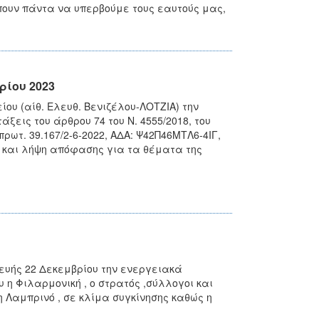
πουν πάντα να υπερβούμε τους εαυτούς μας,
ρίου 2023
ου (αίθ. Ελευθ. Βενιζέλου-ΛΟΤΖΙΑ) την
εις του άρθρου 74 του Ν. 4555/2018, του
 πρωτ. 39.167/2-6-2022, ΑΔΑ: Ψ42Π46ΜΤΛ6-4ΙΓ,
ση και λήψη απόφασης για τα θέματα της
ευής 22 Δεκεμβρίου την ενεργειακά
 η Φιλαρμονική , ο στρατός ,σύλλογοι και
Λαμπρινό , σε κλίμα συγκίνησης καθώς η