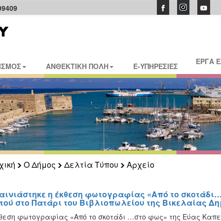
09409
ΕΡΓΑ 
ΙΣΜΟΣ
ΑΝΘΕΚΤΙΚΗ ΠΟΛΗ
E-ΥΠΗΡΕΣΙΕΣ
χική
Ο Δήμος
Δελτία Τύπου
Αρχείο
αινιάστηκε η έκθεση φωτογραφίας «Από το σκοτάδι…
τού στο Πατάρι του Βιβλιοπωλείου της Βικελαίας Δη
θεση φωτογραφίας «Από το σκοτάδι …στο φως» της Εύας Καπε