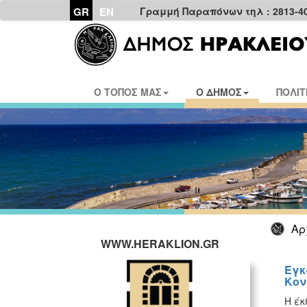
GR
EN
Γραμμή Παραπόνων τηλ : 2813-4
Ο ΤΟΠΟΣ ΜΑΣ
Ο ΔΗΜΟΣ
ΠΟΛΙΤ
Αρ
WWW.HERAKLION.GR
Εγκ
Κον
Η έκ