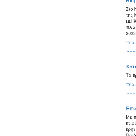
Ήθη
Στο 
της
(ΔΗΚ
πλαί
2023
περι
Χρι
Το π
περι
Επι
Με π
κτίρ
κρητ
Παιδ