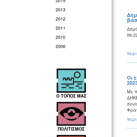
2015
2013
Δημ
2012
βάσ
2011
Δημό
06-2
2010
2006
περι
Οι 
202
Με π
Ο ΤΟΠΟΣ ΜΑΣ
ΔΗΚΕ
συνα
Φραν
περι
ΠΟΛΙΤΙΣΜΟΣ