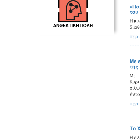
«Πα
του 
Η κι
ΑΝΘΕΚΤΙΚΗ ΠΟΛΗ
διαθ
περι
Με 
της
Με ε
Κυρι
σύλ
έντα
περι
Το 
Η ελ