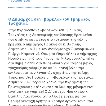
περισσότερα...
2018
2017
2016
Ο Δήμαρχος στη «βαρέλα» του Τμήματος
2015
Τροχαίας
2013
Στην παραδοσιακή «βαρέλα» του Τμήματος
Τροχαίας της Αστυνομικής Διεύθυνσης Ηρακλείου
2012
που στήθηκε και φέτος στο «σταυρό» της πόλης
2011
βρέθηκε ο Δήμαρχος Ηρακλείου κ. Βασίλης
Λαμπρινός μαζί με τον Αντιδήμαρχο Οικονομικών κ.
2010
Γιώργο Καραντινό. Όπως το έθιμο θέλει ο Δήμαρχος
2006
Ηρακλείου, υπό τους ήχους της Φιλαρμονικής, πήγε
στο σημείο όπου στο παρελθόν ο γαντοφορεμένος
τροχονόμος ρύθμιζε σε καθημερινή βάση την
κυκλοφορία των λιγοστών οχημάτων της πόλης.
Τώρα πια στο Ηράκλειο η «βαρέλα» της Τροχαίας
Ο
στήνεται μία φορά το χρόνο, την παραμονή της
ΤΟΠΟΣ
Πρωτοχρονιάς στέλνοντας το δικό της μήνυμα για
ΜΑΣ
αναίμακτες γιορτές! Ο Δήμαρχος Ηρακλείου κ.
Βασίλης Λαμπρινός αντάλλαξε ευχές με τον
ΠΟΛΙΤΙΣΜΟΣ
Περιφερειάρχη Κρήτης κ. Σταύρο Αρναουτάκη, τον
Αντιπεριφερειάρχη Ηρακλείου κ. Ευριπίδη