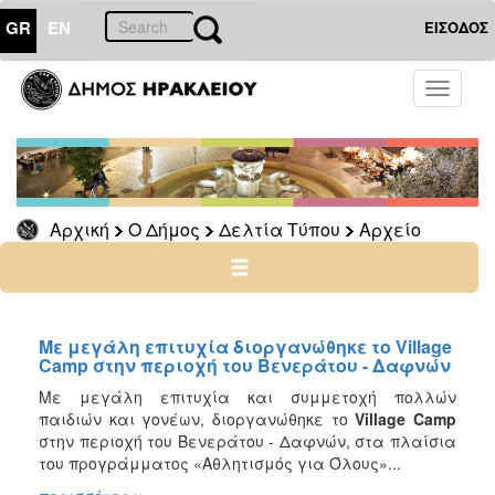
GR
EN
ΕΙΣΟΔΟΣ
Ο
Toggle
ΔΗΜΟΣ
navigati
Δελτία
Τύπου
Αρχείο
Αρχική
Ο Δήμος
Δελτία Τύπου
Αρχείο
2026
2025
2024
2023
Με μεγάλη επιτυχία διοργανώθηκε το Village
Camp στην περιοχή του Βενεράτου - Δαφνών
2022
Με μεγάλη επιτυχία και συμμετοχή πολλών
2021
παιδιών και γονέων, διοργανώθηκε το
Village
Camp
2020
στην περιοχή του Βενεράτου - Δαφνών, στα πλαίσια
του προγράμματος «Αθλητισμός για Όλους»...
2019