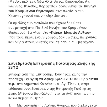
(Μεσαμπελιές), Νέα Αλάτσατα, Κηπούπολη, Αγ.
Ιωάννης, Κνωσός, Φορτέτσα) οργανώνει το
Κυνήγι
του Κρυμμένου Θησαυρού
στα πλαίσια των
Χριστουγεννιάτικων εκδηλώσεων .
Οι ομάδες των παιδιών που έχουν δηλώσει
συμμετοχή στο Παιδικό Κυνήγι του Κρυμμένου
Θησαυρού θα γίνει στο
«Πάρκο Μικράς Ασίας»
που τους περιμένουν γρίφοι, δοκιμασίες, παιχνίδια
και δώρα στους νικητές και σε όσους συμμετέχουν.
Συνεδρίαση Επιτροπής Ποιότητας Ζωής της
23/12
Συνεδρίαση της Επιτροπής Ποιότητας Ζωής την
προσεχή
Τετάρτη 23 Δεκεμβρίου 2015
και ώρα
12:00
π.μ.
στο Δημοτικό Κατάστημα, Αγ. Τίτου 1, στην
αίθουσα συνεδριάσεων της Επιτροπής Ποιότητας
Ζωής (Αίθουσα Βενιζέλου), για τη συζήτηση των πιο
κάτω θεμάτων, ήτοι:
1. Μετακίνηση της Λαϊκής Αγοράς που διεξάγεται