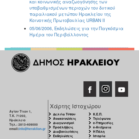
και κοινωνικής αναζωογόνησης των
υποβαθμισμένων περιοχών του δυτικού
παραλιακού μετώπου Ηρακλείου της
Κοινοτικής Πρωτοβουλίας URBAN II
05/06/2006, Εκδηλώσεις για την Παγκόσμια
Ημέρα του Περιβάλλοντος
Χάρτης Ιστοχώρου
Αγίου Τίτου 1,
Δελτία Τύπου
Κ.Ε.Π.
Τ.Κ. 71202,
Ανακοινώσεις
Τηλέφωνα
Ηράκλειο
Διαγωνισμοί
e-Υπηρεσίες
Τηλ.: 2813-409000
Προσλήψεις
e-Αιτήματα
email:
info@heraklion.gr
Διαβουλεύσεις
Η Πόλη
Εκδηλώσεις
Ιστορία