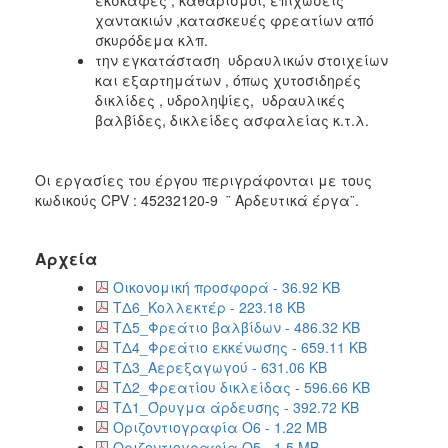
2018
χαντακιών ,κατασκευές φρεατίων από
2017
σκυρόδεμα κλπ.
την εγκατάσταση υδραυλικών στοιχείων
2016
και εξαρτημάτων , όπως χυτοσιδηρές
2015
δικλίδες , υδροληψίες, υδραυλικές
βαλβίδες, δικλείδες ασφαλείας κ.τ.λ.
2013
Οι εργασίες του έργου περιγράφονται με τους
κωδικούς CPV : 45232120-9 ¨ Αρδευτικά έργα¨.
ΔΗΜΟΤΗΣ
Αρχεία
ΕΠΙΣΚΕΠΤΗΣ
Οικονομική προσφορά - 36.92 KB
ΤΔ6_Κολλεκτέρ - 223.18 KB
ΗΡΑΚΛΕΙΟ
ΓΙΑ...
ΤΔ5_Φρεάτιο βαλβίδων - 486.32 KB
ΤΔ4_Φρεάτιο εκκένωσης - 659.11 KB
ΤΔ3_Αερεξαγωγού - 631.06 KB
ΤΔ2_Φρεατίου δικλείδας - 596.66 KB
ΤΔ1_Όρυγμα άρδευσης - 392.72 KB
Οριζοντιογραφία Ο6 - 1.22 MB
Οριζοντιογραφία Ο5 - 1.5 MB