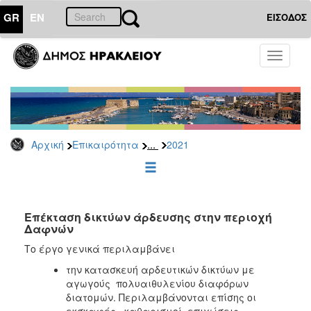
GR
EN
ΕΙΣΟΔΟΣ
ΕΠΙΚΑΙΡΟΤΗΤΑ
Toggle
navigati
Διακηρύξεις
-
Δημοπρασίες
Αρχείο
...
Αρχική
Επικαιρότητα
2021
2026
2025
2024
2023
Επέκταση δικτύων άρδευσης στην περιοχή
Δαφνών
2022
Το έργο γενικά περιλαμβάνει
2021
την κατασκευή αρδευτικών δικτύων με
2020
αγωγούς πολυαιθυλενίου διαφόρων
2019
διατομών. Περιλαμβάνονται επίσης οι
εκσκαφές , καθαρισμοί, επιχώσεις