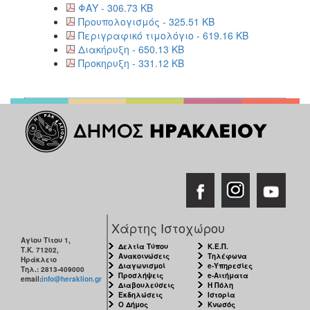
ΦΑΥ - 306.73 KB
Προυπολογισμός - 325.51 KB
Περιγραφικό τιμολόγιο - 619.16 KB
Διακήρυξη - 650.13 KB
Προκηρυξη - 331.12 KB
Χάρτης Ιστοχώρου
Αγίου Τίτου 1,
Δελτία Τύπου
Κ.Ε.Π.
Τ.Κ. 71202,
Ανακοινώσεις
Τηλέφωνα
Ηράκλειο
Διαγωνισμοί
e-Υπηρεσίες
Τηλ.: 2813-409000
Προσλήψεις
e-Αιτήματα
email:
info@heraklion.gr
Διαβουλεύσεις
Η Πόλη
Εκδηλώσεις
Ιστορία
Ο Δήμος
Κνωσός