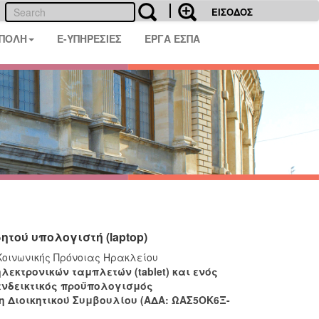
ΕΙΣΟΔΟΣ
 ΠΟΛΗ
E-ΥΠΗΡΕΣΙΕΣ
ΕΡΓΑ ΕΣΠΑ
ητού υπολογιστή (laptop)
Κοινωνικής Πρόνοιας Ηρακλείου
λεκτρονικών ταμπλετών (tablet) και ενός
 ενδεικτικός προϋπολογισμός
ση Διοικητικού Συμβουλίου (ΑΔΑ: ΩΑΣ5ΟΚ6Ξ-