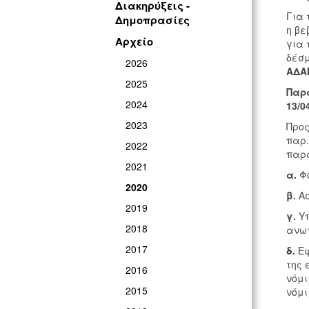
Διακηρύξεις -
Για 
Δημοπρασίες
η βε
Αρχείο
για 
δέσμ
2026
ΑΔΑΜ
2025
Παρ
2024
13/0
2023
Προς
παρ.
2022
παρα
2021
α.
Φο
2020
β.
Ασ
2019
γ.
Υπ
2018
ανωτ
2017
δ.
Εφ
της 
2016
νόμι
2015
νόμι