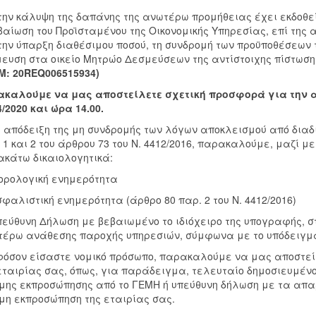
την κάλυψη της δαπάνης της ανωτέρω προμήθειας έχει εκδοθε
βαίωση του Προϊσταμένου της Οικονομικής Υπηρεσίας, επί τ
την ύπαρξη διαθέσιμου ποσού, τη συνδρομή των προϋποθέσεων τη
ευση στα οικείο Μητρώο Δεσμεύσεων της αντίστοιχης πίστωσ
: 20REQ006515934)
ακαλούμε να μας αποστείλετε σχετική προσφορά για την 
4/2020 και ώρα 14.00.
 απόδειξη της μη συνδρομής των λόγων αποκλεισμού από δια
 1 και 2 του άρθρου 73 του Ν. 4412/2016, παρακαλούμε, μαζί 
κάτω δικαιολογητικά:
ρολογική ενημερότητα
φαλιστική ενημερότητα (άρθρο 80 παρ. 2 του Ν. 4412/2016)
εύθυνη Δήλωση με βεβαιωμένο το ιδιόχειρο της υπογραφής, στ
έρω ανάθεσης παροχής υπηρεσιών, σύμφωνα με το υπόδειγμα
όσον είσαστε νομικό πρόσωπο, παρακαλούμε να μας αποστεί
εταιρίας σας, όπως, για παράδειγμα, τελευταίο δημοσιευμένο
μης εκπροσώπησης από το ΓΕΜΗ ή υπεύθυνη δήλωση με τα απαρ
μη εκπροσώπηση της εταιρίας σας.