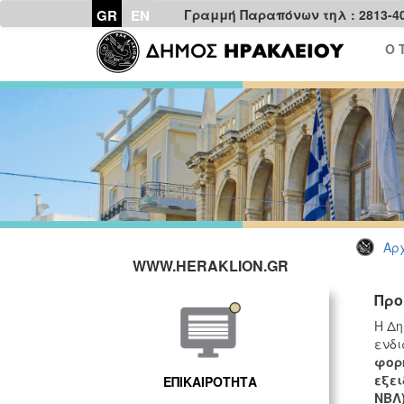
GR
EN
Γραμμή Παραπόνων τηλ : 2813-4
Ο 
Αρχ
WWW.HERAKLION.GR
Προ
H Δη
ενδι
φορη
εξει
ΕΠΙΚΑΙΡΟΤΗΤΑ
ΝΒΛ)