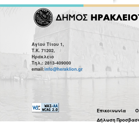
Αγίου Τίτου 1,
Τ.Κ. 71202,
Ηράκλειο
Τηλ.: 2813-409000
email:
info@heraklion.gr
Επικοινωνία
Ό
Δήλωση Προσβασ