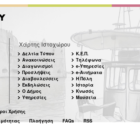
Χάρτης Ιστοχώρου
Δελτία Τύπου
Κ.Ε.Π.
Ανακοινώσεις
Τηλέφωνα
Διαγωνισμοί
e-Υπηρεσίες
Προσλήψεις
e-Αιτήματα
Διαβουλεύσεις
Η Πόλη
Εκδηλώσεις
Ιστορία
Ο Δήμος
Κνωσός
Υπηρεσίες
Μουσεία
ροι Χρήσης
ιμότητας
Πλοήγηση
FAQs
RSS