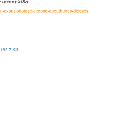
ν ιστοσελίδα
-kai-exousiodotese/ekdose-upeuthunes-deloses
 183.7 KB