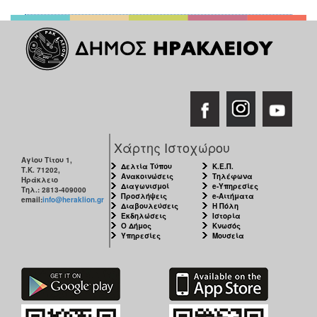
Χάρτης Ιστοχώρου
Αγίου Τίτου 1,
Δελτία Τύπου
Κ.Ε.Π.
Τ.Κ. 71202,
Ανακοινώσεις
Τηλέφωνα
Ηράκλειο
Διαγωνισμοί
e-Υπηρεσίες
Τηλ.: 2813-409000
Προσλήψεις
e-Αιτήματα
email:
info@heraklion.gr
Διαβουλεύσεις
Η Πόλη
Εκδηλώσεις
Ιστορία
Ο Δήμος
Κνωσός
Υπηρεσίες
Μουσεία