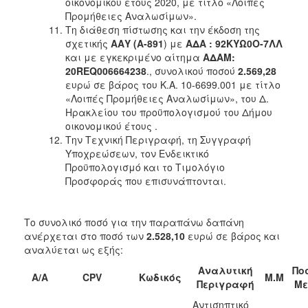
οικονομικού έτους 2020, με τίτλο «Λοιπές
Προμήθειες Αναλωσίμων».
Τη διάθεση πίστωσης και την έκδοση της
σχετικής
ΑΑΥ (A-891
) με
ΑΔΑ : 92ΚΥΩ0Ο-7ΛΛ
και με εγκεκριμένο αίτημα
ΑΔΑΜ:
20
REQ
006664238
., συνολικού ποσού
2.569,28
ευρώ σε βάρος του Κ.Α. 10-6699.001 με τίτλο
«Λοιπές Προμήθειες Αναλωσίμων», του Δ.
Ηρακλείου του προϋπολογισμού του Δήμου
οικονομικού έτους .
Την Τεχνική Περιγραφή, τη Συγγραφή
Υποχρεώσεων, τον Ενδεικτικό
Προϋπολογισμό και το Τιμολόγιο
Προσφοράς που επισυνάπτονται.
Το συνολικό ποσό για την παραπάνω δαπάνη
ανέρχεται στο ποσό των
2.528,10
ευρώ σε βάρος και
αναλύεται ως εξής:
Αναλυτική
Πο
A/A
CPV
Κωδικός
Μ.Μ
Περιγραφή
Με
Αντισηπτικό