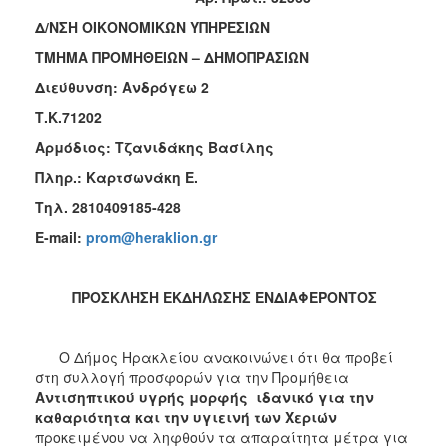
2018
Δ/ΝΣΗ ΟΙΚΟΝΟΜΙΚΩΝ ΥΠΗΡΕΣΙΩΝ
2017
ΤΜΗΜΑ ΠΡΟΜΗΘΕΙΩΝ – ΔΗΜΟΠΡΑΣΙΩΝ
2016
Διεύθυνση: Ανδρόγεω 2
2015
Τ.Κ.71202
2013
Αρμόδιος: Τζανιδάκης Βασίλης
Πληρ.: Καρτσωνάκη Ε.
Τηλ. 2810409185-428
ΔΗΜΟΤΗΣ
E
-
mail
:
prom
@
heraklion
.
gr
ΕΠΙΣΚΕΠΤΗΣ
ΠΡΟΣΚΛΗΣΗ ΕΚΔΗΛΩΣΗΣ ΕΝΔΙΑΦΕΡΟΝΤΟΣ
ΗΡΑΚΛΕΙΟ
ΓΙΑ...
Ο Δήμος Ηρακλείου ανακοινώνει ότι θα προβεί
στη συλλογή προσφορών για την Προμήθεια
Αντισηπτικού υγρής μορφής ιδανικό για την
καθαριότητα και την υγιεινή
των Χεριών
προκειμένου να ληφθούν τα απαραίτητα μέτρα για