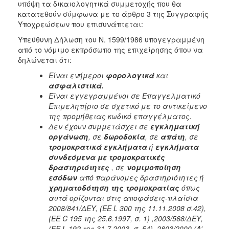
υπόψη τα δικαιολογητικά συμμετοχής που θα
κατατεθούν σύμφωνα με το άρθρο 3 της Συγγραφής
Υποχρεώσεων που επισυνάπτεται:
Υπεύθυνη Δήλωση του Ν. 1599/1986 υπογεγραμμένη
από το νόμιμο εκπρόσωπο της επιχείρησης όπου να
δηλώνεται ότι:
Είναι ενήμεροι
φορολογικά
και
ασφαλιστικά.
Είναι εγγεγραμμένοι σε Επαγγελματικό
Επιμελητήριο σε σχετικό με το αντικείμενο
της προμήθειας κωδικό επαγγέλματος.
Δεν έχουν συμμετάσχει σε
εγκληματική
οργάνωση
, σε
δωροδοκία
, σε
απάτη
, σε
τρομοκρατικά εγκλήματα
ή
εγκλήματα
συνδεόμενα με τρομοκρατικές
δραστηριότητες
, σε
νομιμοποίηση
εσόδων
από παράνομες δραστηριότητες ή
χρηματοδότηση της τρομοκρατίας
όπως
αυτά ορίζονται στις αποφάσεις-πλαίσια
2008/841/ΔΕΥ, (ΕΕ L 300 της 11.11.2008 σ.42),
(ΕΕ C 195 της 25.6.1997, σ. 1) ,2003/568/ΔΕΥ,
(ΕΕ L 192 της 31.7.2003, σ. 54), 2803/2000 (Α'