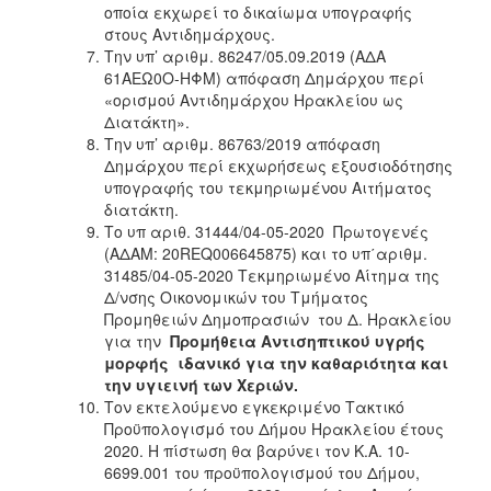
οποία εκχωρεί το δικαίωμα υπογραφής
στους Αντιδημάρχους.
Την υπ’ αριθμ. 86247/05.09.2019 (ΑΔΑ
61ΑΕΩ0Ο-ΗΦΜ) απόφαση Δημάρχου περί
«ορισμού Αντιδημάρχου Ηρακλείου ως
Διατάκτη».
Την υπ’ αριθμ. 86763/2019 απόφαση
Δημάρχου περί εκχωρήσεως εξουσιοδότησης
υπογραφής του τεκμηριωμένου Αιτήματος
διατάκτη.
Το υπ αριθ. 31444/04-05-2020 Πρωτογενές
(ΑΔΑΜ: 20REQ006645875) και το υπ΄αριθμ.
31485/04-05-2020 Τεκμηριωμένο Αίτημα της
Δ/νσης Οικονομικών του Τμήματος
Προμηθειών Δημοπρασιών του Δ. Ηρακλείου
για την
Προμήθεια Αντισηπτικού υγρής
μορφής ιδανικό για την καθαριότητα και
την υγιεινή
των Χεριών.
Τον εκτελούμενο εγκεκριμένο Τακτικό
Προϋπολογισμό του Δήμου Ηρακλείου έτους
2020. Η πίστωση θα βαρύνει τον Κ.Α. 10-
6699.001 του προϋπολογισμού του Δήμου,