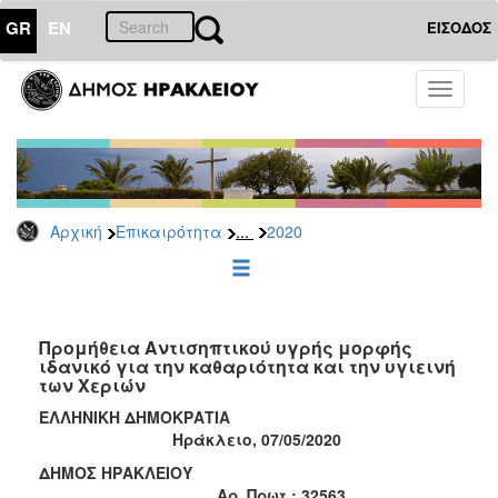
GR
EN
ΕΙΣΟΔΟΣ
ΕΠΙΚΑΙΡΟΤΗΤΑ
Toggle
navigati
Διακηρύξεις
-
Δημοπρασίες
Αρχείο
...
Αρχική
Επικαιρότητα
2020
2026
2025
2024
2023
Προμήθεια Αντισηπτικού υγρής μορφής
ιδανικό για την καθαριότητα και την υγιεινή
2022
των Χεριών
2021
ΕΛΛΗΝΙΚΗ ΔΗΜΟΚΡΑΤΙΑ
2020
Ηράκλειο, 07/05/2020
2019
ΔΗΜΟΣ ΗΡΑΚΛΕΙΟΥ
Aρ. Πρωτ.: 32563