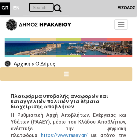
GR
EN
ΕΙΣΟΔΟΣ
Ο
Toggle
ΔΗΜΟΣ
navigati
Καθαριότητα
&
Ανακύκλωση
Βιοαπόβλητα
Αρχική
Ο Δήμος
Αρχείο
Πλατφόρμα υποβολής αναφορών και
καταγγελιών πολιτών για θέματα
Ο
διαχείρισης αποβλήτων
ΤΟΠΟΣ
ΜΑΣ
Η Ρυθμιστική Αρχή Αποβλήτων, Ενέργειας και
Υδάτων (ΡΑΑΕΥ), μέσω του Κλάδου Αποβλήτων,
ΠΟΛΙΤΙΣΜΟΣ
ανέπτυξε την ψηφιακή
πλατφόρμα
https://www.raaey.gr/
με στόχο την