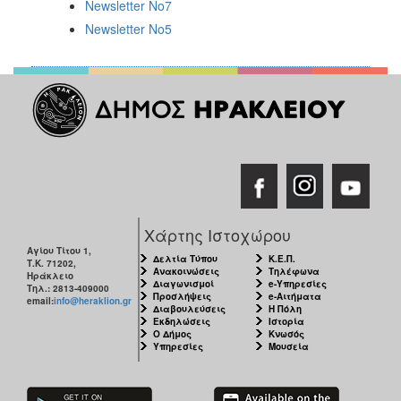
Newsletter Nο7
Newsletter Νο5
Χάρτης Ιστοχώρου
Αγίου Τίτου 1,
Δελτία Τύπου
Κ.Ε.Π.
Τ.Κ. 71202,
Ανακοινώσεις
Τηλέφωνα
Ηράκλειο
Διαγωνισμοί
e-Υπηρεσίες
Τηλ.: 2813-409000
Προσλήψεις
e-Αιτήματα
email:
info@heraklion.gr
Διαβουλεύσεις
Η Πόλη
Εκδηλώσεις
Ιστορία
Ο Δήμος
Κνωσός
Υπηρεσίες
Μουσεία