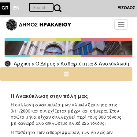
GR
EN
ΕΙΣΟΔΟΣ
Ο
Toggle
ΔΗΜΟΣ
navigati
Καθαριότητα
&
Ανακύκλωση
Βιοαπόβλητα
Αρχική
Ο Δήμος
Καθαριότητα & Ανακύκλωση
Αρχείο
Η Ανακύκλωση στην πόλη μας
Ο
Η συλλογή ανακυκλώσιμων υλικών ξεκίνησε στις
ΤΟΠΟΣ
ΜΑΣ
9/11/2006 και συνεχίζεται μέχρι και σήμερα. Στον
πρώτο μήνα είχαν συλλεχθεί περί τους 300 τόνους,
με καθαρό ανακυκλώσιμο υλικό 225 τόνους.
ΠΟΛΙΤΙΣΜΟΣ
Η ποσότητα των απορριμμάτων, των γαλάζιων