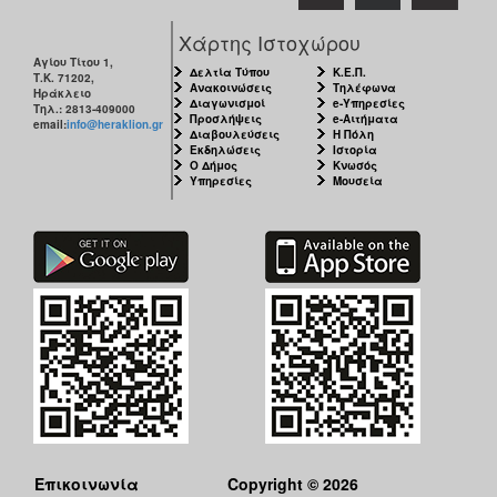
Χάρτης Ιστοχώρου
Αγίου Τίτου 1,
Δελτία Τύπου
Κ.Ε.Π.
Τ.Κ. 71202,
Ανακοινώσεις
Τηλέφωνα
Ηράκλειο
Διαγωνισμοί
e-Υπηρεσίες
Τηλ.: 2813-409000
Προσλήψεις
e-Αιτήματα
email:
info@heraklion.gr
Διαβουλεύσεις
Η Πόλη
Εκδηλώσεις
Ιστορία
Ο Δήμος
Κνωσός
Υπηρεσίες
Μουσεία
Επικοινωνία
Copyright © 2026