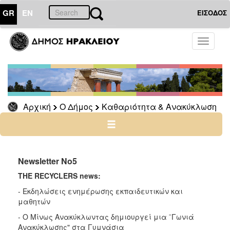
GR
EN
ΕΙΣΟΔΟΣ
Ο
Toggle
ΔΗΜΟΣ
navigati
Καθαριότητα
&
Ανακύκλωση
Βιοαπόβλητα
Αρχική
Ο Δήμος
Καθαριότητα & Ανακύκλωση
Αρχείο
Newsletter Νο5
Ο
THE RECYCLERS news:
ΤΟΠΟΣ
ΜΑΣ
- Εκδηλώσεις ενημέρωσης εκπαιδευτικών και
μαθητών
ΠΟΛΙΤΙΣΜΟΣ
- Ο Μίνως Ανακύκλωντας δημιουργεί μια ¨Γωνιά
Ανακύκλωσης" στα Γυμνάσια