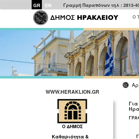
GR
EN
Γραμμή Παραπόνων τηλ : 2813-4
Ο 
Αρ
WWW.HERAKLION.GR
Για
Ηρα
ΓΡΑ
Ο ΔΗΜΟΣ
Γ
Καθαριότητα &