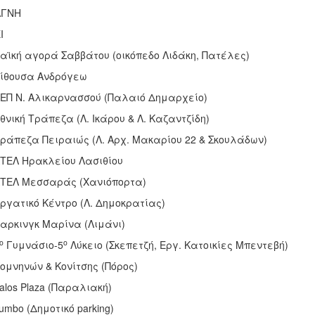
ΑΓΝΗ
Ι
Λαϊκή αγορά Σαββάτου (οικόπεδο Λιδάκη, Πατέλες)
Αίθουσα Ανδρόγεω
ΚΕΠ Ν. Αλικαρνασσού (Παλαιό Δημαρχείο)
Εθνική Τράπεζα (Λ. Ικάρου & Λ. Καζαντζίδη)
Τράπεζα Πειραιώς (Λ. Αρχ. Μακαρίου 22 & Σκουλάδων)
ΚΤΕΛ Ηρακλείου Λασιθίου
ΚΤΕΛ Μεσσαράς (Χανιόπορτα)
Εργατικό Κέντρο (Λ. Δημοκρατίας)
Παρκινγκ Μαρίνα (Λιμάνι)
ο
ο
Γυμνάσιο-5
Λύκειο (Σκεπετζή, Εργ. Κατοικίες Μπεντεβή)
Κομνηνών & Κονίτσης (Πόρος)
Talos Plaza (Παραλιακή)
Jumbo (Δημοτικό parking)