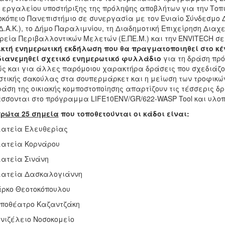
 εργαλείου υποστήριξης της πρόληψης αποβλήτων για την Τοπι
κόπειο Πανεπιστήμιο σε συνεργασία με τον Ενιαίο Σύνδεσμο 
.Δ.Α.Κ.), το Δήμο Παραλιμνίου, τη Διαδημοτική Επιχείρηση Διαχε
ρεία Περιβαλλοντικών Μελετών (Ε.ΠΕ.Μ.) και την ENVITECH 
κτή ενημερωτική εκδήλωση που θα πραγματοποιηθεί στο κέ
διανεμηθεί σχετικό ενημερωτικό φυλλάδιο
για τη δράση πρό
ς και για άλλες παρόμοιου χαρακτήρα δράσεις που σχεδιάζον
τικής σακούλας στα σουπερμάρκετ και η μείωση των τροφικώ
ράση της οικιακής κομποστοποίησης απαρτίζουν τις τέσσερις 
σσονται στο πρόγραμμα LIFE10ENV/GR/622-WASP Tool και υλοπ
ρώτα 25 σημεία
που τοποθετούνται οι κάδοι είναι:
λατεία Ελευθερίας
λατεία Κορνάρου
λατεία Σινάνη
λατεία Δασκαλογιάννη
άρκο Θεοτοκόπουλου
ηποθέατρο Καζαντζάκη
ενιζέλειο Νοσοκομείο