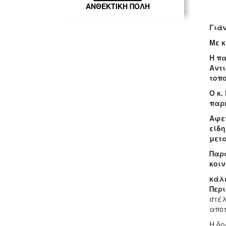
ΑΝΘΕΚΤΙΚΗ ΠΟΛΗ
Γιά
Με κ
Η πα
Αντι
τοπο
Ο κ
παρ
Αφε
είδη
μετ
Παρ
κοιν
κάλ
Περ
στέλ
αποτ
Η δρ