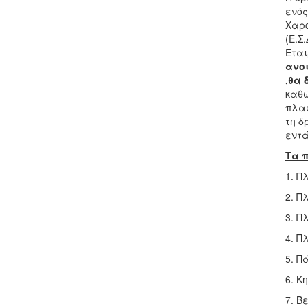
ενός
Χαρο
(Ε.Σ
Εται
ανοι
,θα 
καθώ
πλασ
τη δ
εντά
Τα π
1. Π
2. Π
3. Π
4. Π
5. Π
6. Κ
7. Β