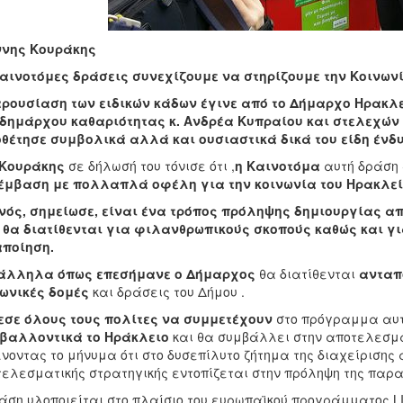
ννης Κουράκης
αινοτόμες δράσεις συνεχίζουμε να στηρίζουμε την Κοινων
ρουσίαση των ειδικών κάδων έγινε από το Δήμαρχο Ηρακλε
δημάρχου καθαριότητας κ. Ανδρέα Κυπραίου και στελεχών
θέτησε συμβολικά αλλά και ουσιαστικά δικά του είδη ένδ
. Κουράκης
σε δήλωσή του τόνισε ότι ,
η Καινοτόμα
αυτή δράση
έμβαση με πολλαπλά οφέλη για την κοινωνία του Ηρακλε
νός, σημείωσε, είναι ένα τρόπος πρόληψης δημιουργίας 
 θα διατίθενται για φιλανθρωπικούς σκοπούς καθώς και γ
αποίηση.
άλληλα όπως επεσήμανε ο Δήμαρχος
θα διατίθενται
ανταπ
ωνικές δομές
και δράσεις του Δήμου .
εσε όλους τους πολίτες να συμμετέχουν
στο πρόγραμμα αυτό
ιβαλλοντικά το Ηράκλειο
και θα συμβάλλει στην αποτελεσμ
νοντας το μήνυμα ότι στο δυσεπίλυτο ζήτημα της διαχείρισης
ελεσματικής στρατηγικής εντοπίζεται στην πρόληψη της παρα
άση υλοποιείται στο πλαίσιο του ευρωπαϊκού προγράμματος LI