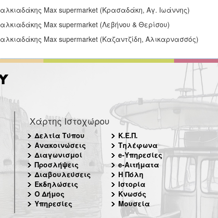
Χαλκιαδάκης Max supermarket (Κρασαδάκη, Αγ. Ιωάννης)
Χαλκιαδάκης Max supermarket (Λεβήνου & Θερίσου)
Χαλκιαδάκης Max supermarket (Καζαντζίδη, Αλικαρνασσός)
Χάρτης Ιστοχώρου
Δελτία Τύπου
Κ.Ε.Π.
Ανακοινώσεις
Τηλέφωνα
Διαγωνισμοί
e-Υπηρεσίες
Προσλήψεις
e-Αιτήματα
Διαβουλεύσεις
Η Πόλη
Εκδηλώσεις
Ιστορία
Ο Δήμος
Κνωσός
Υπηρεσίες
Μουσεία