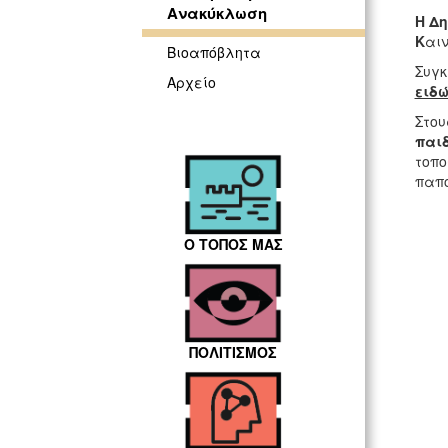
Ανακύκλωση
Η Δη
Κ
αι
Βιοαπόβλητα
Συγκ
Αρχείο
ειδώ
Στου
παιδ
τοπο
παπο
Ο ΤΟΠΟΣ ΜΑΣ
ΠΟΛΙΤΙΣΜΟΣ