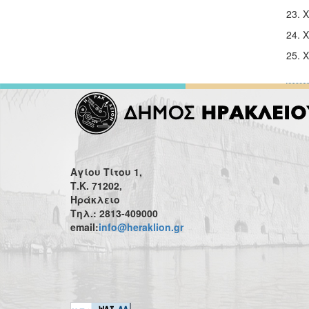
23. 
24. 
25. 
Αγίου Τίτου 1,
Τ.Κ. 71202,
Ηράκλειο
Τηλ.: 2813-409000
email:
info@heraklion.gr