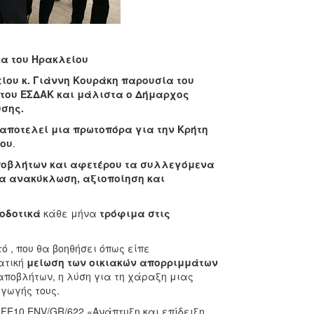
ία του Ηρακλείου
ίου κ. Γιάννη Κουράκη παρουσία του
 του ΕΣΔΑΚ και μάλιστα ο Δήμαρχος
υσης.
αποτελεί μια πρωτοπόρα για την Κρήτη
ίου
.
αποβλήτων και αφετέρου τα συλλεγόμενα
ια ανακύκλωση, αξιοποίηση και
οδοτικά
κάθε μήνα
τρόφιμα στις
 , που θα βοηθήσει όπως είπε
ατική
μείωση των οικιακών απορριμμάτων
 αποβλήτων, η λύση για τη χάραξη μιας
γωγής τους.
FE10 ENV/GR/622 «Ανάπτυξη και επίδειξη