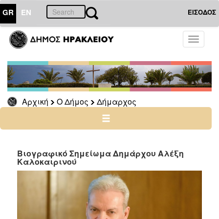
GR
EN
ΕΙΣΟΔΟΣ
Ο
Toggle
ΔΗΜΟΣ
navigati
Δήμαρχος
Ομιλίες
-
Χαιρετισμοί
Αρχική
Ο Δήμος
Δήμαρχος
-
Δηλώσεις
Απολογισμός
Έργου
Βιογραφικό Σημείωμα Δημάρχου Αλέξη
Καλοκαιρινού
Ο
ΤΟΠΟΣ
ΜΑΣ