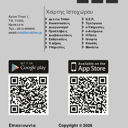
Χάρτης Ιστοχώρου
Αγίου Τίτου 1,
Δελτία Τύπου
Κ.Ε.Π.
Τ.Κ. 71202,
Ανακοινώσεις
Τηλέφωνα
Ηράκλειο
Διαγωνισμοί
e-Υπηρεσίες
Τηλ.: 2813-409000
Προσλήψεις
e-Αιτήματα
email:
info@heraklion.gr
Διαβουλεύσεις
Η Πόλη
Εκδηλώσεις
Ιστορία
Ο Δήμος
Κνωσός
Υπηρεσίες
Μουσεία
Επικοινωνία
Copyright © 2026