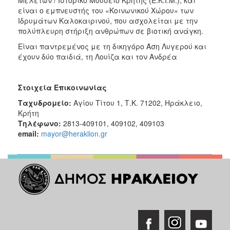
Μελετών / Ιστορικό Μουσείο Κρήτης (Ε.Κ.Ι.Μ.), και
είναι ο εμπνευστής του «Κοινωνικού Χώρου» των
Ιδρυμάτων Καλοκαιρινού, που ασχολείται με την
πολύπλευρη στήριξη ανθρώπων σε βιοτική ανάγκη.
Είναι παντρεμένος με τη δικηγόρο Άση Λυγερού και
έχουν δύο παιδιά, τη Λουίζα και τον Ανδρέα
Στοιχεία Επικοινωνίας
Ταχυδρομείο:
Αγίου Τίτου 1, Τ.Κ. 71202, Ηράκλειο,
Κρήτη
Τηλέφωνο:
2813-409101, 409102, 409103
email:
mayor@heraklion.gr