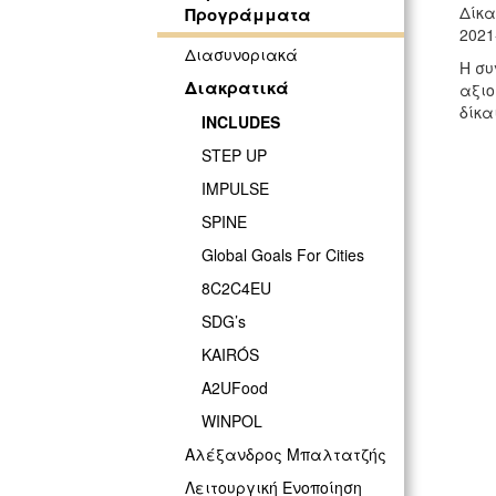
Δίκα
Προγράμματα
2021
Διασυνοριακά
Η συ
Διακρατικά
αξιο
δίκα
INCLUDES
STEP UP
IMPULSE
SPINE
Global Goals For Cities
8C2C4EU
SDG’s
KAIRÓS
Α2UFood
WINPOL
Αλέξανδρος Μπαλτατζής
Λειτουργική Eνοποίηση