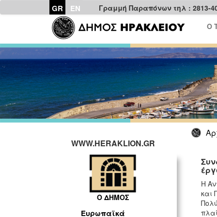
GR
EN
Γραμμή Παραπόνων τηλ : 2813-4
Ο 
Αρ
WWW.HERAKLION.GR
Συν
έργ
H Αν
και 
Ο ΔΗΜΟΣ
Πολύ
πλαί
Ευρωπαϊκά