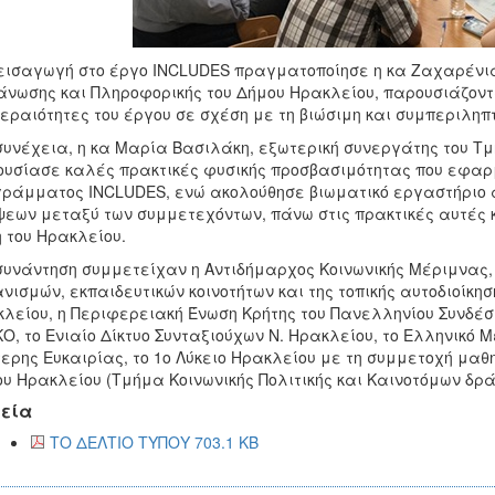
εισαγωγή στο έργο INCLUDES πραγματοποίησε η κα Ζαχαρένι
νωσης και Πληροφορικής του Δήμου Ηρακλείου, παρουσιάζοντας
εραιότητες του έργου σε σχέση με τη βιώσιμη και συμπεριληπτι
συνέχεια, η κα Μαρία Βασιλάκη, εξωτερική συνεργάτης του 
υσίασε καλές πρακτικές φυσικής προσβασιμότητας που εφαρμ
ράμματος INCLUDES, ενώ ακολούθησε βιωματικό εργαστήριο 
εων μεταξύ των συμμετεχόντων, πάνω στις πρακτικές αυτές κ
 του Ηρακλείου.
συνάντηση συμμετείχαν η Αντιδήμαρχος Κοινωνικής Μέριμνας,
νισμών, εκπαιδευτικών κοινοτήτων και της τοπικής αυτοδιοίκησ
λείου, η Περιφερειακή Ένωση Κρήτης του Πανελληνίου Συνδέ
Ο, το Ενιαίο Δίκτυο Συνταξιούχων Ν. Ηρακλείου, το Ελληνικό 
ερης Ευκαιρίας, το 1ο Λύκειο Ηρακλείου με τη συμμετοχή μαθ
υ Ηρακλείου (Τμήμα Κοινωνικής Πολιτικής και Καινοτόμων δρά
εία
ΤΟ ΔΕΛΤΙΟ ΤΥΠΟΥ 703.1 KB