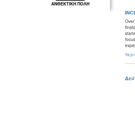
ΑΝΘΕΚΤΙΚΗ ΠΟΛΗ
INCL
Over
final
start
focus
exper
περι
Δεύ