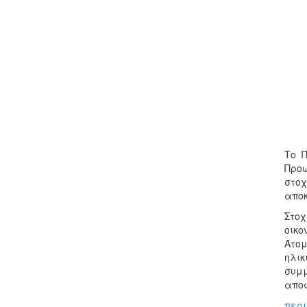
Το 
Προώ
στοχ
αποκ
Στοχ
οικο
Άτομ
ηλικ
συμμ
αποφ
περι