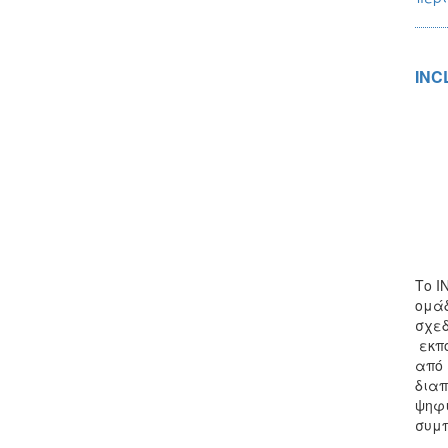
INC
Το I
ομάδ
σχεδ
εκπο
από 
διαπ
ψηφι
συμπ