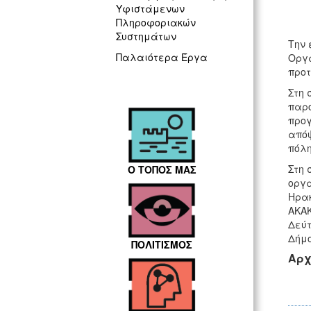
Yφιστάμενων
Πληροφοριακών
Συστημάτων
Την 
Παλαιότερα Έργα
Οργά
προτ
Στη 
παρο
προγ
απόψ
πόλη
Στη 
Ο ΤΟΠΟΣ ΜΑΣ
οργα
Ηρακ
ΑΚΑΚ
Δεύτ
Δήμο
ΠΟΛΙΤΙΣΜΟΣ
Αρχ