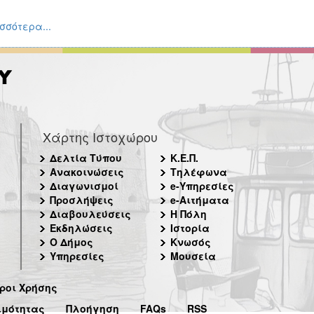
σσότερα...
Χάρτης Ιστοχώρου
Δελτία Τύπου
Κ.Ε.Π.
Ανακοινώσεις
Τηλέφωνα
Διαγωνισμοί
e-Υπηρεσίες
Προσλήψεις
e-Αιτήματα
Διαβουλεύσεις
Η Πόλη
Εκδηλώσεις
Ιστορία
Ο Δήμος
Κνωσός
Υπηρεσίες
Μουσεία
ροι Χρήσης
ιμότητας
Πλοήγηση
FAQs
RSS