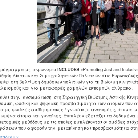
Πρόγραμμα με ακρωνύμιο
INCLUDES
«Promoting Just and Inclusive
θηση Δίκαιων και Συμπεριληπτικών Πολιτικών στις Ευρωπαϊκέ
εύει στη βελτίωση δημόσιων πολιτικών για τη βιώσιμη κινητικ
λεισμούς και για μεταφορές χαμηλών εκπομπών άνθρακα.
εύει στην ενσωμάτωση στη Στρατηγική Βιώσιμης Αστικής Κινητι
νομική, φυσική και ψηφιακή προσβασιμότητα των ατόμων που ανή
α με φυσικές αισθητηριακές / γνωστικές αναπηρίες, άτομα με
ιωμένα άτομα και γυναίκες. Επιπλέον εξετάζει τα δεδομένα 
ετοχικές μεθόδους με τις οποίες εμπλέκονται οι ομάδες στόχο
άσεων που αφορούν την μετακίνηση και προσβασιμότητα στη
σσότερα...