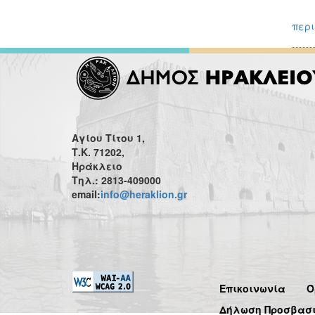
περι
Αγίου Τίτου 1,
Τ.Κ. 71202,
Ηράκλειο
Τηλ.: 2813-409000
email:
info@heraklion.gr
Επικοινωνία
Ό
Δήλωση Προσβασ