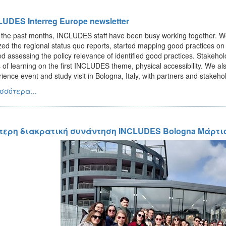
UDES Interreg Europe newsletter
 the past months, INCLUDES staff have been busy working together. 
ized the regional status quo reports, started mapping good practices on p
ed assessing the policy relevance of identified good practices. Stakeho
 of learning on the first INCLUDES theme, physical accessibility. We a
ience event and study visit in Bologna, Italy, with partners and stakehol
σσότερα...
τερη διακρατική συνάντηση INCLUDES Bologna Μάρτιο