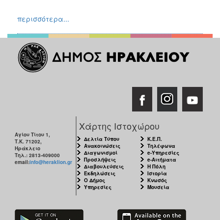
περισσότερα...
Χάρτης Ιστοχώρου
Αγίου Τίτου 1,
Δελτία Τύπου
Κ.Ε.Π.
Τ.Κ. 71202,
Ανακοινώσεις
Τηλέφωνα
Ηράκλειο
Διαγωνισμοί
e-Υπηρεσίες
Τηλ.: 2813-409000
Προσλήψεις
e-Αιτήματα
email:
info@heraklion.gr
Διαβουλεύσεις
Η Πόλη
Εκδηλώσεις
Ιστορία
Ο Δήμος
Κνωσός
Υπηρεσίες
Μουσεία