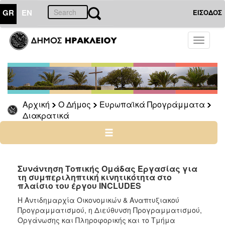
GR
EN
ΕΙΣΟΔΟΣ
Ο
Toggle
ΔΗΜΟΣ
navigati
Ευρωπαϊκά
Προγράμματα
Διασυνοριακά
Αρχική
Ο Δήμος
Ευρωπαϊκά Προγράμματα
Διακρατικά
Διακρατικά
INCLUDES
STEP
UP
IMPULSE
Συνάντηση Τοπικής Ομάδας Εργασίας για
SPINE
τη συμπεριληπτική κινητικότητα στο
πλαίσιο του έργου INCLUDES
Global
H Αντιδημαρχία Οικονομικών & Αναπτυξιακού
Goals
Προγραμματισμού, η Διεύθυνση Προγραμματισμού,
For
Οργάνωσης και Πληροφορικής και το Τμήμα
Cities