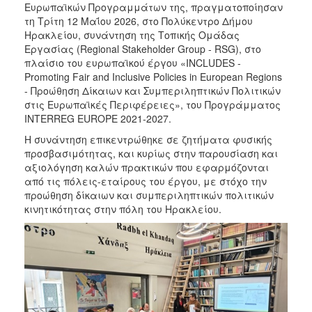
Ευρωπαϊκών Προγραμμάτων της, πραγματοποίησαν
8C2C4EU
τη Τρίτη 12 Μαΐου 2026, στο Πολύκεντρο Δήμου
Ηρακλείου, συνάντηση της Τοπικής Ομάδας
SDG’s
Εργασίας (Regional Stakeholder Group - RSG), στο
KAIRÓS
πλαίσιο του ευρωπαϊκού έργου «INCLUDES -
Promoting Fair and Inclusive Policies in European Regions
Α2UFood
- Προώθηση Δίκαιων και Συμπεριληπτικών Πολιτικών
WINPOL
στις Ευρωπαϊκές Περιφέρειες», του Προγράμματος
INTERREG EUROPE 2021-2027.
Αλέξανδρος
Μπαλτατζής
Η συνάντηση επικεντρώθηκε σε ζητήματα φυσικής
προσβασιμότητας, και κυρίως στην παρουσίαση και
Λειτουργική
αξιολόγηση καλών πρακτικών που εφαρμόζονται
Eνοποίηση
από τις πόλεις-εταίρους του έργου, με στόχο την
Yφιστάμενων
προώθηση δίκαιων και συμπεριληπτικών πολιτικών
Πληροφοριακών
κινητικότητας στην πόλη του Ηρακλείου.
Συστημάτων
Παλαιότερα
Έργα