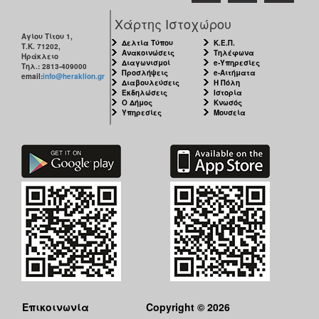
Χάρτης Ιστοχώρου
Αγίου Τίτου 1,
Δελτία Τύπου
Κ.Ε.Π.
Τ.Κ. 71202,
Ανακοινώσεις
Τηλέφωνα
Ηράκλειο
Διαγωνισμοί
e-Υπηρεσίες
Τηλ.: 2813-409000
Προσλήψεις
e-Αιτήματα
email:
info@heraklion.gr
Διαβουλεύσεις
Η Πόλη
Εκδηλώσεις
Ιστορία
Ο Δήμος
Κνωσός
Υπηρεσίες
Μουσεία
Επικοινωνία
Copyright © 2026