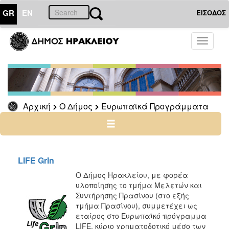
GR
EN
ΕΙΣΟΔΟΣ
Ο
Toggle
ΔΗΜΟΣ
navigati
Ευρωπαϊκά
Προγράμματα
Διασυνοριακά
Αρχική
Ο Δήμος
Ευρωπαϊκά Προγράμματα
Διακρατικά
INCLUDES
STEP
UP
LIFE GrIn
IMPULSE
Ο Δήμος Ηρακλείου, με φορέα
SPINE
υλοποίησης το τμήμα Μελετών και
Συντήρησης Πρασίνου (στο εξής
Global
τμήμα Πρασίνου), συμμετέχει ως
Goals
εταίρος στο Ευρωπαϊκό πρόγραμμα
For
LIFE, κύριο χρηματοδοτικό μέσο των
Cities