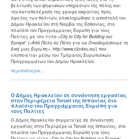
βελτίωση των ψηφιακών υπηρεσιών της πόλης και
την καταπολέμηση της γραφειοκρατίας προς
όφελος των πολιτών, ολοκληρώθηκε η αποστολή του
Δήμου Ηρακλείου στη Νάρβα της Εσθονίας, στο
πλαίσιο του Προγράμματος Ευρώπη για τους
Πολίτες με τον τίτλο «
City
to
City
for
Building
our
Europe
” («Από
Πόλη
σε
Πόλη
για
να
Οικοδομήσουμε
τη
δική
μας
Ευρώπη
»
, http://www.c2c4eu.eu/) που
υλοποιείται μέσω του Τμήματος Ευρωπαϊκών
Προγραμμάτων του Δήμου Ηρακλείου.
περισσότερα...
Ο Δήμος Ηρακλείου σε συνάντηση εργασίας
στην Περιφέρεια Teruel της Ισπανίας στο
πλαίσιο του Προγράμματος Ευρώπη για
τους Πολίτες
Ο Δήμος Ηρακλείου συμμετείχε σε συνάντηση
εργασίας στην Περιφέρεια Teruel της Ισπανίας, στο
πλαίσιο του Προγράμματος Ευρώπη για τους
Πολίτες με τίτλο «City to City for Building our Europe”