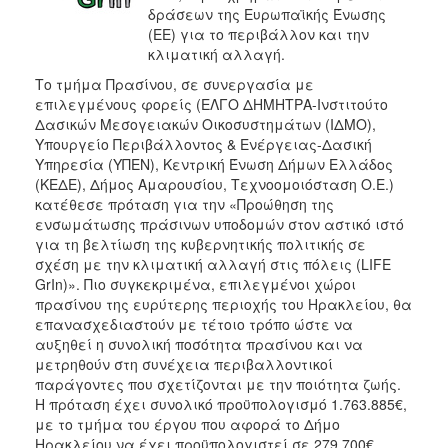
δράσεων της Ευρωπαϊκής Ένωσης
8C2C4EU
(ΕΕ) για το περιβάλλον και την
κλιματική αλλαγή.
SDG’s
Το τμήμα Πρασίνου, σε συνεργασία με
KAIRÓS
επιλεγμένους φορείς (ΕΛΓΟ ΔΗΜΗΤΡΑ-Ινστιτούτο
Α2UFood
Δασικών Μεσογειακών Οικοσυστημάτων (ΙΔΜΟ),
Υπουργείο Περιβάλλοντος & Ενέργειας-Δασική
WINPOL
Υπηρεσία (ΥΠΕΝ), Κεντρική Ένωση Δήμων Ελλάδος
Αλέξανδρος
(ΚΕΔΕ), Δήμος Αμαρουσίου, Τεχνοομοιόσταση Ο.Ε.)
Μπαλτατζής
κατέθεσε πρόταση για την «Προώθηση της
ενσωμάτωσης πράσινων υποδομών στον αστικό ιστό
Λειτουργική
για τη βελτίωση της κυβερνητικής πολιτικής σε
Eνοποίηση
σχέση με την κλιματική αλλαγή στις πόλεις (LIFE
Yφιστάμενων
GrIn)». Πιο συγκεκριμένα, επιλεγμένοι χώροι
Πληροφοριακών
πρασίνου της ευρύτερης περιοχής του Ηρακλείου, θα
Συστημάτων
επανασχεδιαστούν με τέτοιο τρόπο ώστε να
Παλαιότερα
αυξηθεί η συνολική ποσότητα πρασίνου και να
Έργα
μετρηθούν στη συνέχεια περιβαλλοντικοί
παράγοντες που σχετίζονται με την ποιότητα ζωής.
Η πρόταση έχει συνολικό προϋπολογισμό 1.763.885€,
με το τμήμα του έργου που αφορά το Δήμο
Ηρακλείου να έχει προϋπολογιστεί σε 279.700€.