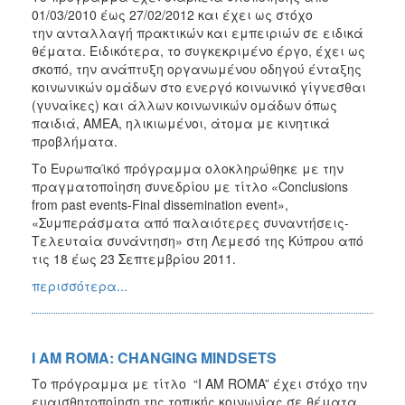
01/03/2010 έως 27/02/2012 και έχει ως στόχο
την ανταλλαγή πρακτικών και εμπειριών σε ειδικά
θέματα. Ειδικότερα, το συγκεκριμένο έργο, έχει ως
σκοπό, την ανάπτυξη οργανωμένου οδηγού ένταξης
κοινωνικών ομάδων στο ενεργό κοινωνικό γίγνεσθαι
(γυναίκες) και άλλων κοινωνικών ομάδων όπως
παιδιά, ΑΜΕΑ, ηλικιωμένοι, άτομα με κινητικά
προβλήματα.
Το Ευρωπαϊκό πρόγραμμα ολοκληρώθηκε με την
πραγματοποίηση συνεδρίου με τίτλο «Conclusions
from past events-Final dissemination event»,
«Συμπεράσματα από παλαιότερες συναντήσεις-
Τελευταία συνάντηση» στη Λεμεσό της Κύπρου από
τις 18 έως 23 Σεπτεμβρίου 2011.
περισσότερα...
I AM ROMA: CHANGING MINDSETS
Το πρόγραμμα με τίτλο “Ι ΑΜ ROMA” έχει στόχο την
ευαισθητοποίηση της τοπικής κοινωνίας σε θέματα