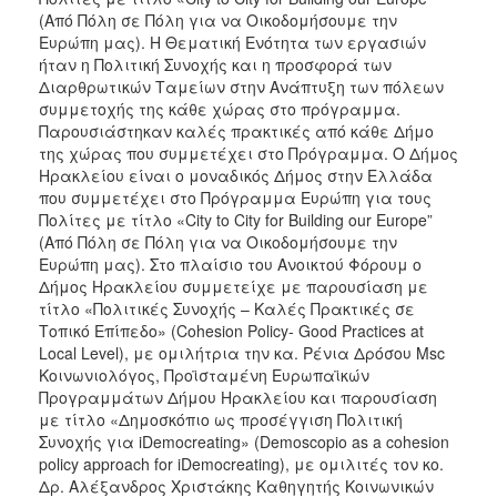
(Από Πόλη σε Πόλη για να Οικοδομήσουμε την
Ευρώπη μας). Η Θεματική Ενότητα των εργασιών
ήταν η Πολιτική Συνοχής και η προσφορά των
Διαρθρωτικών Ταμείων στην Ανάπτυξη των πόλεων
συμμετοχής της κάθε χώρας στο πρόγραμμα.
Παρουσιάστηκαν καλές πρακτικές από κάθε Δήμο
της χώρας που συμμετέχει στο Πρόγραμμα. Ο Δήμος
Ηρακλείου είναι ο μοναδικός Δήμος στην Ελλάδα
που συμμετέχει στο Πρόγραμμα Ευρώπη για τους
Πολίτες με τίτλο «City to City for Building our Europe”
(Από Πόλη σε Πόλη για να Οικοδομήσουμε την
Ευρώπη μας). Στο πλαίσιο του Ανοικτού Φόρουμ ο
Δήμος Ηρακλείου συμμετείχε με παρουσίαση με
τίτλο «Πολιτικές Συνοχής – Καλές Πρακτικές σε
Τοπικό Επίπεδο» (Cohesion Policy- Good Practices at
Local Level), με ομιλήτρια την κα. Ρένια Δρόσου Msc
Κοινωνιολόγος, Προϊσταμένη Ευρωπαϊκών
Προγραμμάτων Δήμου Ηρακλείου και παρουσίαση
με τίτλο «Δημοσκόπιο ως προσέγγιση Πολιτική
Συνοχής για iDemocreating» (Demoscopio as a cohesion
policy approach for iDemocreating), με ομιλιτές τον κο.
Δρ. Αλέξανδρος Χριστάκης Καθηγητής Κοινωνικών