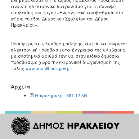
ανοικτό ηλεκτρονικό διαγωνισμό για τη σύναψη
2018
σύμβασης του έργου «Ενεργειακή αναβάθμιση στο
2017
κτίριο του 5ου Δημοτικού Σχολείου του Δήμου
Ηρακλείου».
2016
2015
Προσφέρεται ελεύθερη, πλήρης, άμεση και δωρεάν
2013
ηλεκτρονική πρόσβαση στα έγγραφα της σύμβασης
με συστημικό αριθμό 189100, στον ειδικό δημόσια
προσβάσιμο χώρο “ηλεκτρονικοί διαγωνισμοί” της
πύλης
www.promitheus.gov.gr.
Ο
ΤΟΠΟΣ
ΜΑΣ
Αρχεία
Η προκήρυξη - 391.12 KB
ΠΟΛΙΤΙΣΜΟΣ
ΑΝΘΕΚΤΙΚΗ
ΠΟΛΗ