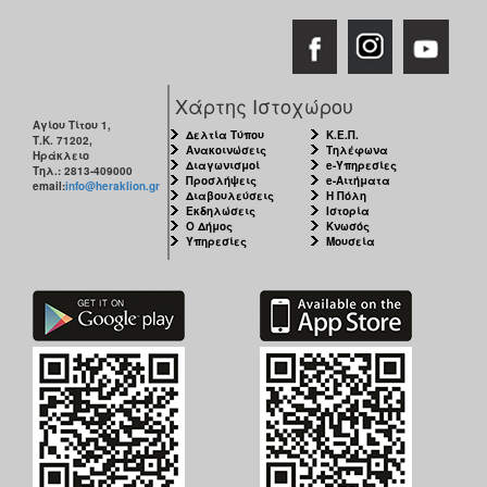
Χάρτης Ιστοχώρου
Αγίου Τίτου 1,
Δελτία Τύπου
Κ.Ε.Π.
Τ.Κ. 71202,
Ανακοινώσεις
Τηλέφωνα
Ηράκλειο
Διαγωνισμοί
e-Υπηρεσίες
Τηλ.: 2813-409000
Προσλήψεις
e-Αιτήματα
email:
info@heraklion.gr
Διαβουλεύσεις
Η Πόλη
Εκδηλώσεις
Ιστορία
Ο Δήμος
Κνωσός
Υπηρεσίες
Μουσεία