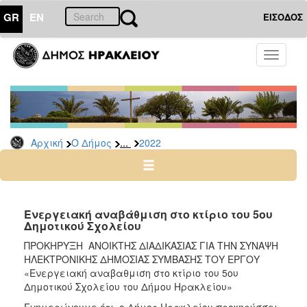
GR
EN
ΕΙΣΟΔΟΣ
Ο
Toggle
ΔΗΜΟΣ
navigati
Διακηρύξεις
-
Δημοπρασίες
Αρχείο
...
Αρχική
Ο Δήμος
2022
2026
2025
2024
Ενεργειακή αναβάθμιση στο κτίριο του 5ου
2023
Δημοτικού Σχολείου
2022
ΠΡΟΚΗΡΥΞΗ ΑΝΟΙΚΤΗΣ ΔΙΑΔΙΚΑΣΙΑΣ ΓΙΑ ΤΗΝ ΣΥΝΑΨΗ
ΗΛΕΚΤΡΟΝΙΚΗΣ ΔΗΜΟΣΙΑΣ ΣΥΜΒΑΣΗΣ ΤΟΥ ΕΡΓΟΥ
2021
«Ενεργειακή αναβαθμιση στο κτίριο του 5ου
2020
Δημοτικού Σχολείου του Δήμου Ηρακλείου»
2019
Ενημερώνουμε ότι, ο Δήμος Ηρακλείου προκηρύσσει