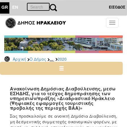
GR
EN
ΕΙΣΟΔΟΣ
Ο
Toggle
ΔΗΜΟΣ
navigati
Διακηρύξεις
-
Δημοπρασίες
Αρχείο
...
Αρχική
Ο Δήμος
2020
2026
2025
2024
Ανακοίνωση Δημόσιας Διαβούλευσης, μεσω
2023
ΕΣΗΔΗΣ, για το τεύχος δημοπράτησης των
υπηρεσιών/πράξης «Διαδραστικό Ηράκλειο
2022
(Ψηφιακές εφαρμογές τουριστικής
προβολής της περιοχής ΒΑΑ)»
2021
Σας προσκαλούμε σε ανοικτή Δημόσια Διαβούλευση,
2020
μη δεσμευτικής συμμετοχής οικονομικών φορέων, με
2019