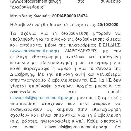
(www.eprocurement.gov.gr) στο σύνδεσμο
“Διαβουλεύσεις”
Μοναδικός Κωδικός:
20DIAB000013474
Η Διαβούλευση θα διαρκέσει έως και τις:
20/10/2020
Τα σχόλια για τη διαβούλευση μπορούν να
υποβληθούν για το σύνολο της διαβούλευσης άμεσα
και αυτόματα, μέσω της πλατφόρμας Ε.Σ.Η.ΔΗ.Σ.
(
www.eprocurment.gov.gr
) ΔΙΑΒΟΥΛΕΥΣΕΙΣ με την
επιλογή «Καταχώρηση σχολίου» και εισαγωγή
κειμένου με πληκτρολόγηση ή με αντιγραφή για
κάθε παράγραφο ή άρθρο ή για το σύνολο της
Διακήρυξης. Με την επιλογή αυτή και γενικότερα
στην πλατφόρμα διαβουλεύσεων του Ε.Σ.Η.ΔΗ.Σ. δεν
γίνεται επισύναψη αρχείων. Αρχεία μπορούν να
αποσταλούν στο e-mail:
diavoulefsi@eprocurement.gov.gr
, μόνο σε εξαιρετικές
περιπτώσεις στοιχείων που δεν μπορούν να
ενσωματωθούν ως κείμενο στην «Καταχώρηση
σχολίου» και είναι σημαντικά για τη διαβούλευση
(π.χ. χάρτες, φωτογραφίες κ.λπ.). Κάθε αποστολή
στο e-mail: diavoulefsi@eprocurement.gov.gr θα