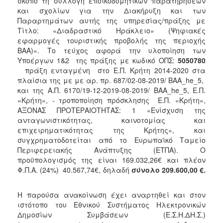
σκοπό τη συλλογή εποικοδομητικών παρατηρήσεων
και σχολίων για την Διακήρυξη και των
2018
Παραρτημάτων αυτής της υπηρεσίας/πράξης με
2017
Τίτλο: «Διαδραστικό Ηράκλειο» (Ψηφιακές
εφαρμογές τουριστικής προβολής της περιοχής
2016
ΒΑΑ)». Το τεύχος αφορά την υλοποίηση των
2015
Υποέργων 1&2 της πράξης με κωδικό ΟΠΣ:
5050780
πράξη ενταγμένη στο Ε.Π. Κρήτη 2014-2020 στα
2013
πλαίσια της με με αρ. πρ. 687/02-08-2019/ ΒΑΑ_he_5,
και της Α.Π. 6170/19-12-2019-08-2019/ ΒΑΑ_he_5, Ε.Π.
«Κρήτη», - τροποποίηση πρόσκλησης Ε.Π. «Κρήτη»,
ΑΞΟΝΑΣ ΠΡΟΤΕΡΑΙΟΤΗΤΑΣ: 1 «Ενίσχυση της
ανταγωνιστικότητας, καινοτομίας και
Ο
ΤΟΠΟΣ
επιχειρηματικότητας της Κρήτης», και
ΜΑΣ
συγχρηματοδοτείται από το Ευρωπαϊκό Ταμείο
Περιφερειακής Ανάπτυξης (ΕΤΠΑ). Ο
ΠΟΛΙΤΙΣΜΟΣ
προϋπολογισμός της είναι 169.032,26€ και πλέον
Φ.Π.Α. (24%) 40.567,74€, δηλαδή
σύνολο 209.600,00 €.
ΑΝΘΕΚΤΙΚΗ
ΠΟΛΗ
Η παρούσα ανακοίνωση έχει αναρτηθεί και στον
ιστότοπο του Εθνικού Συστήματος Ηλεκτρονικών
Δημοσίων Συμβάσεων (Ε.Σ.Η.ΔΗ.Σ.)