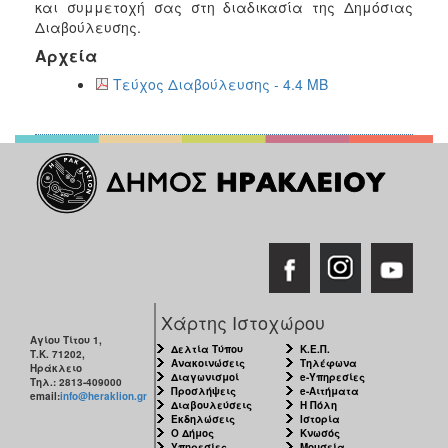
και συμμετοχή σας στη διαδικασία της Δημόσιας
Διαβούλευσης.
Αρχεία
Τεύχος Διαβούλευσης - 4.4 MB
Χάρτης Ιστοχώρου
Αγίου Τίτου 1,
Δελτία Τύπου
Κ.Ε.Π.
Τ.Κ. 71202,
Ανακοινώσεις
Τηλέφωνα
Ηράκλειο
Διαγωνισμοί
e-Υπηρεσίες
Τηλ.: 2813-409000
Προσλήψεις
e-Αιτήματα
email:
info@heraklion.gr
Διαβουλεύσεις
Η Πόλη
Εκδηλώσεις
Ιστορία
Ο Δήμος
Κνωσός
Υπηρεσίες
Μουσεία