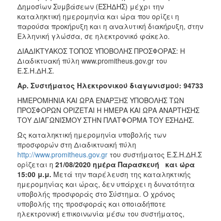
Δημοσίων Συμβάσεων (ΕΣΗΔΗΣ) μέχρι την
καταληκτική ημερομηνία και ώρα που ορίζει η
παρούσα προκήρυξη και η αναλυτική διακήρυξη, στην
Ελληνική γλώσσα, σε ηλεκτρονικό φάκελο.
ΔΙΑΔΙΚΤΥΑΚΟΣ ΤΟΠΟΣ ΥΠΟΒΟΛΗΣ ΠΡΟΣΦΟΡΑΣ: Η
Διαδικτυακή πύλη www.promitheus.gov.gr του
Ε.Σ.Η.ΔΗ.Σ.
Αρ. Συστήματος Ηλεκτρονικού διαγωνισμού: 94733
ΗΜΕΡΟΜΗΝΙΑ ΚΑΙ ΩΡΑ ΕΝΑΡΞΗΣ ΥΠΟΒΟΛΗΣ ΤΩΝ
ΠΡΟΣΦΟΡΩΝ ΟΡΙΖΕΤΑΙ Η ΗΜΕΡΑ ΚΑΙ ΩΡΑ ΑΝΑΡΤΗΣΗΣ
ΤΟΥ ΔΙΑΓΩΝΙΣΜΟΥ ΣΤΗΝ ΠΛΑΤΦΟΡΜΑ ΤΟΥ ΕΣΗΔΗΣ.
Ως καταληκτική ημερομηνία υποβολής των
προσφορών στη Διαδικτυακή πύλη
http://www.promitheus.gov.gr
του συστήματος Ε.Σ.Η.ΔΗ.Σ
ορίζεται η
21/08/2020 ημέρα Παρασκευή και ώρα
15:00 μ.μ.
Μετά την παρέλευση της καταληκτικής
ημερομηνίας και ώρας, δεν υπάρχει η δυνατότητα
υποβολής προσφοράς στο Σύστημα. Ο χρόνος
υποβολής της προσφοράς και οποιαδήποτε
ηλεκτρονική επικοινωνία μέσω του συστήματος,