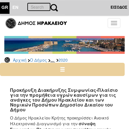
GR
EN
ΕΙΣΟΔΟΣ
Ο
Toggle
ΔΗΜΟΣ
navigati
Διακηρύξεις
-
Δημοπρασίες
Αρχείο
...
Αρχική
Ο Δήμος
2020
2026
2025
2024
Προκήρυξη Διακήρυξης Συμφωνίας-Πλαίσιο
2023
για την προμήθεια υγρών καυσίμων για τις
ανάγκες του Δήμου Ηρακλείου και των
2022
Νομικών Προσώπων Δημοσίου Δικαίου του
Δήμου
2021
Ο
Δήμος Ηρακλείου Κρήτης προκηρύσσει Ανοικτό
2020
Ηλεκτρονικό Διαγωνισμό για την
σύναψη
2019