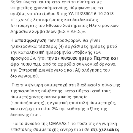
βεβαιώνεται αυτόματα από το σύστημα με
υπηρεσίες χρονοσήμανσης, σύμφωνα με τα
οριζόμενα στο άρθρο 6 της ΥΑ Π1/2390/16-10-2013
«Τεχνικές λεπτομέρειες και διαδικασίες
λειτουργίας του Εθνικού Συστήματος Ηλεκτρονικών
Δημοσίων Συμβάσεων (Ε.Σ.Η.ΔΗ.Σ.)».
Η
αποσφράγιση
των προσφορών θα γίνει
ηλεκτρονικά τέσσερις (4) εργάσιμες ημέρες μετά
την καταληκτική ημερομηνία υποβολής των
προσφορών, ήτοι την
27
/08/2020 ημέρα Πέμπτη και
ώρα 10:00 π.μ.
από το αρμόδιο συλλογικό όργανο,
την Επιτροπή Διενέργειας και Αξιολόγησης του
διαγωνισμού.
Για την έγκυρη συμμετοχή στη διαδικασία σύναψης
της παρούσας σύμβασης, κατατίθεται από τους
συμμετέχοντες οικονομικούς φορείς
(προσφέροντες), εγγυητική επιστολή συμμετοχής,
που ανέρχεται στο 2% της καθαρής αξίας της
δαπάνης ήτοι :
Για το σύνολο της ΟΜΑΔΑΣ 1 το ποσό της εγγυητική
επιστολής συμμετοχής ανέρχεται σε
έξι χιλιάδες