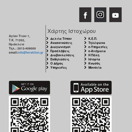
Χάρτης Ιστοχώρου
Αγίου Τίτου 1,
Δελτία Τύπου
Κ.Ε.Π.
Τ.Κ. 71202,
Ανακοινώσεις
Τηλέφωνα
Ηράκλειο
Διαγωνισμοί
e-Υπηρεσίες
Τηλ.: 2813-409000
Προσλήψεις
e-Αιτήματα
email:
info@heraklion.gr
Διαβουλεύσεις
Η Πόλη
Εκδηλώσεις
Ιστορία
Ο Δήμος
Κνωσός
Υπηρεσίες
Μουσεία