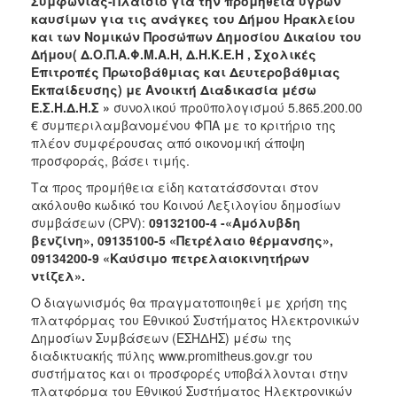
Συμφωνίας-Πλαίσιο για την προμήθεια υγρών
καυσίμων για τις ανάγκες του Δήμου Ηρακλείου
2018
και των Νομικών Προσώπων Δημοσίου Δικαίου του
2017
Δήμου( Δ.Ο.Π.Α.Φ.Μ.Α.Η, Δ.Η.Κ.Ε.Η , Σχολικές
Επιτροπές Πρωτοβάθμιας και Δευτεροβάθμιας
2016
Εκπαίδευσης) με Ανοικτή Διαδικασία μέσω
2015
Ε.Σ.Η.Δ.Η.Σ »
συνολικού προϋπολογισμού 5.865.200.00
€ συμπεριλαμβανομένου ΦΠΑ με το κριτήριο της
2013
πλέον συμφέρουσας από οικονομική άποψη
προσφοράς, βάσει τιμής.
Τα προς προμήθεια είδη κατατάσσονται στον
ακόλουθο κωδικό του Κοινού Λεξιλογίου δημοσίων
Ο
συμβάσεων (CPV):
09132100-4 -«Αμόλυβδη
ΤΟΠΟΣ
βενζίνη», 09135100-5 «Πετρέλαιο θέρμανσης»,
ΜΑΣ
09134200-9 «Καύσιμο πετρελαιοκινητήρων
ντίζελ».
ΠΟΛΙΤΙΣΜΟΣ
Ο διαγωνισμός θα πραγματοποιηθεί με χρήση της
πλατφόρμας του Εθνικού Συστήματος Ηλεκτρονικών
ΑΝΘΕΚΤΙΚΗ
ΠΟΛΗ
Δημοσίων Συμβάσεων (ΕΣΗΔΗΣ) μέσω της
διαδικτυακής πύλης www.promitheus.gov.gr του
συστήματος και οι προσφορές υποβάλλονται στην
πλατφόρμα του Εθνικού Συστήματος Ηλεκτρονικών