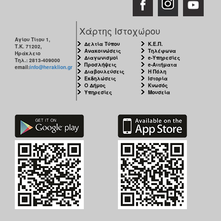
Χάρτης Ιστοχώρου
Αγίου Τίτου 1,
Δελτία Τύπου
Κ.Ε.Π.
Τ.Κ. 71202,
Ανακοινώσεις
Τηλέφωνα
Ηράκλειο
Διαγωνισμοί
e-Υπηρεσίες
Τηλ.: 2813-409000
Προσλήψεις
e-Αιτήματα
email:
info@heraklion.gr
Διαβουλεύσεις
Η Πόλη
Εκδηλώσεις
Ιστορία
Ο Δήμος
Κνωσός
Υπηρεσίες
Μουσεία