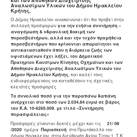
και των Αποθηκών Διαχείρισης
Αναλωσίμων Υλικών του Δήμου Ηρακλείου
2018
Κρήτης,
2017
Ο Δήμος Ηρακλείου ανακοινώνει ότι θα προβεί στην
συλλογή προσφορών
για την
ετήσια συντήρηση –
2016
αναγόμωση & υδραυλική δοκιμή των
2015
πυροσβεστήρων, αλλά και την τυχόν προμήθεια
πυροσβεστήρων που κρίνονται απαραίτητοι να
2013
αντικατασταθούν όπου η διάρκεια ζωής των
υφιστάμενων έχει λήξει, του Δημοτικού
Πρατηρίου Καυσίμων Κίνησης Οχημάτων και των
Αποθηκών Διαχείρισης Αναλωσίμων Υλικών του
Ο
Δήμου Ηρακλείου Κρήτης
, και καλεί τους
ΤΟΠΟΣ
ενδιαφερόμενους
να καταθέσουν τις σχετικές
ΜΑΣ
κλειστές προσφορές
Το συνολικό ποσό για την παραπάνω δαπάνη
ΠΟΛΙΤΙΣΜΟΣ
ανέρχεται στο ποσό των 2.034,84 ευρώ σε βάρος
του Κ.Α.
10-6265.009
,
με τίτλο «
Συντήρηση
ΑΝΘΕΚΤΙΚΗ
πυρασφάλειας»
ΠΟΛΗ
Προσφορές γίνονται δεκτές μέχρι και τις
21/ 08
/2020
ημέρα
Παρασκευή
στο Πρωτόκολλο του
Δήμου Ηρακλείου, στην διεύθυνση Αγίου Τίτου 1, Τ.Κ.