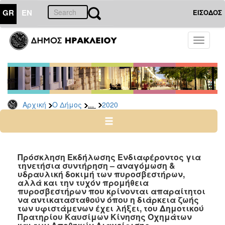
GR
EN
ΕΙΣΟΔΟΣ
Ο
Toggle
ΔΗΜΟΣ
navigati
Διακηρύξεις
-
Δημοπρασίες
Αρχείο
...
Αρχική
Ο Δήμος
2020
2026
2025
2024
Πρόσκληση Εκδήλωσης Ενδιαφέροντος για
2023
τηνετήσια συντήρηση – αναγόμωση &
υδραυλική δοκιμή των πυροσβεστήρων,
2022
αλλά και την τυχόν προμήθεια
πυροσβεστήρων που κρίνονται απαραίτητοι
2021
να αντικατασταθούν όπου η διάρκεια ζωής
2020
των υφιστάμενων έχει λήξει, του Δημοτικού
Πρατηρίου Καυσίμων Κίνησης Οχημάτων
2019