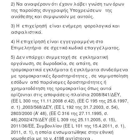
2) Να αναφέρουν ότι έχουν λάβει γνώση των όρων
της παρούσης συγγραφής Υποχρεώσεων της
ανάθεσης και συμφωνούν με αυτούς.
3) Η επιχείρησή είναι ενήμερη φορολογικά και
ασφαλιστικά.
4) Η επιχείρησή είναι εγγεγραμμένη στο
Επιμελητήριο σε σχετικό κωδικό επαγγέλματος.
5) Δεν υπάρχει συμμετοχή σε εγκληματική
οργάνωση, σε δωροδοκία, σε απάτη, σε
τρομοκρατικά εγκλήματα ή εγκλήματα συνδεόμενα
με τρομοκρατικές δραστηριότητες , σε νομιμοποίηση
εσόδων από παράνομες δραστηριότητες ή
χρηματοδότηση της τρομοκρατίας όπως αυτά
ορίζονται στις αποφάσεις-πλαίσια 2008/841/ΔΕΥ,
(ΕΕ L 300 της 11.11.2008 σ.42), (ΕΕ C 195 της 25.6.1997,
σ. 1) ,2003/568/ΔΕΥ, (ΕΕ L 192 της 31.7.2003, σ. 54),
2803/2000 (Α' 48), (ΕΕ C 316 της 27.11.1995, σ.
48),2002/475/ΔΕΥ (ΕΕ L 309 της 25.11.2005, σ. 15),
2011/36/ΕΕ, Συμβουλίου (ΕΕ L 101 της 15.4.2011, σ. 1),
2011, σ. 1), η οποία ενσωματώθηκε στην εθνική
νομοθεσία με το ν. 4198 αντίστοιχα .