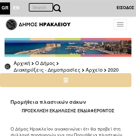
GR
EN
ΕΙΣΟΔΟΣ
Ο
Toggle
ΔΗΜΟΣ
navigati
Διακηρύξεις
-
Δημοπρασίες
Αρχείο
Αρχική
Ο Δήμος
Διακηρύξεις - Δημοπρασίες
Αρχείο
2020
2026
2025
2024
2023
Προμήθεια πλαστικών σάκων
2022
ΠΡΟΣΚΛΗΣΗ ΕΚΔΗΛΩΣΗΣ ΕΝΔΙΑΦΕΡΟΝΤΟΣ
2021
2020
Ο Δήμος Ηρακλείου ανακοινώνει ότι θα προβεί στη
2019
συλλογή προσφορών για την Προμήθεια πλαστικών