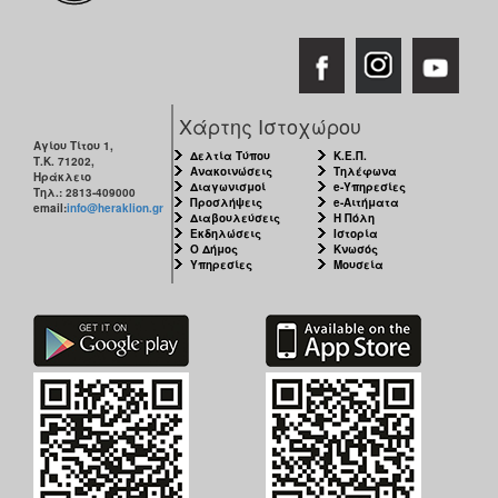
Χάρτης Ιστοχώρου
Αγίου Τίτου 1,
Δελτία Τύπου
Κ.Ε.Π.
Τ.Κ. 71202,
Ανακοινώσεις
Τηλέφωνα
Ηράκλειο
Διαγωνισμοί
e-Υπηρεσίες
Τηλ.: 2813-409000
Προσλήψεις
e-Αιτήματα
email:
info@heraklion.gr
Διαβουλεύσεις
Η Πόλη
Εκδηλώσεις
Ιστορία
Ο Δήμος
Κνωσός
Υπηρεσίες
Μουσεία