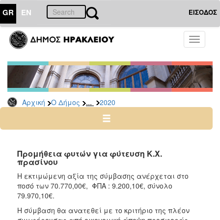
GR
EN
ΕΙΣΟΔΟΣ
Ο
Toggle
ΔΗΜΟΣ
navigati
Διακηρύξεις
-
Δημοπρασίες
Αρχείο
...
Αρχική
Ο Δήμος
2020
2026
2025
2024
Προμήθεια φυτών για φύτευση Κ.Χ.
2023
πρασίνου
2022
Η εκτιμώμενη αξία της σύμβασης ανέρχεται στο
ποσό των 70.770,00€, ΦΠΑ : 9.200,10€, σύνολο
2021
79.970,10€.
2020
Η σύμβαση θα ανατεθεί με το κριτήριο της πλέον
2019
συμφέρουσας από οικονομική άποψη προσφοράς,