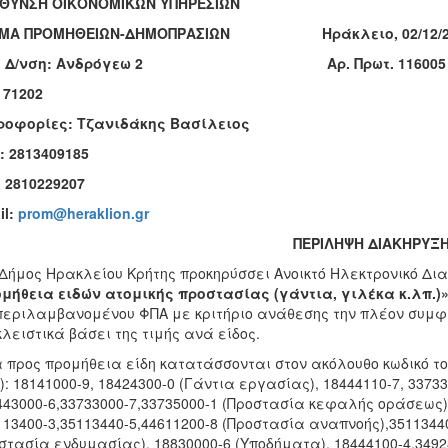
ΥΘΥΝΣΗ ΟΙΚΟΝΟΜΙΚΩΝ ΥΠΗΡΕΣΙΩΝ
ΗΜΑ ΠΡΟΜΗΘΕΙΩΝ-ΔΗΜΟΠΡΑΣΙΩΝ Ηράκλειο,
02/12/
χ. Δ/νση: Ανδρόγεω 2
Αρ. Πρωτ.
116005
: 71202
ροφορίες: Τζανιδάκης Βασίλειος
: 2813409185
: 2810229207
il:
prom@heraklion.gr
ΠΕΡΙΛΗΨΗ ΔΙΑΚΗΡΥ
 Δήμος Ηρακλείου Κρήτης προκηρύσσει Ανοικτό Ηλεκτρονικό Δι
μήθεια ειδών ατομικής προστασίας (γάντια, γιλέκα κ.λπ.)
εριλαμβανομένου ΦΠΑ με κριτήριο ανάθεσης την πλέον συμφ
λειστικά βάσει της τιμής ανά είδος.
α προς προμήθεια είδη κατατάσσονται στον ακόλουθο κωδικό τ
): 18141000-9, 18424300-0 (Γάντια εργασίας), 18444110-7, 33733
443000-6,33733000-7,33735000-1 (Προστασία κεφαλής οράσεως) 
113400-3,35113440-5,44611200-8 (Προστασία αναπνοής),35113440
στασία ενδυμασίας), 18830000-6 (Υποδήματα), 18444100-4,349