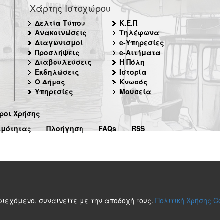
Χάρτης Ιστοχώρου
Δελτία Τύπου
Κ.Ε.Π.
Ανακοινώσεις
Τηλέφωνα
Διαγωνισμοί
e-Υπηρεσίες
Προσλήψεις
e-Αιτήματα
Διαβουλεύσεις
Η Πόλη
Εκδηλώσεις
Ιστορία
Ο Δήμος
Κνωσός
Υπηρεσίες
Μουσεία
ροι Χρήσης
ιμότητας
Πλοήγηση
FAQs
RSS
περιεχόμενο, συναινείτε με την αποδοχή τους.
Πολιτική Χρήσης C