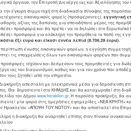
ογικό όργανο, την Επιτροπή Διενέργειας και Αξιολόγησης του
ια την έγκυρη συμμετοχή στη διαδικασία σύναψης της παρούσα
ετέχοντες οικονομικούς φορείς (προσφέροντες),
εγγυητική ε
καθαρής αξίας της δαπάνης για οποιοδήποτε μέρος της προμή
θέσει προσφορά και θα πρέπει να το δηλώσει στο Ευρωπαϊκό 
θέσει προσφορά για ολόκληρη την προμήθεια το ποσό της εγγ
κόσια έξι ευρώ και είκοσι εννέα λεπτά (
8.706,29 ευρώ)
.
 περίπτωση ένωσης οικονομικών φορέων, η εγγύηση συμμετοχής
πτει τις υποχρεώσεις όλων των οικονομικών φορέων που συμμ
ι προσφορές ισχύουν και δεσμεύουν τους προμηθευτές για δώδε
έργειας του διαγωνισμού, καθώς και για τον χρόνο που αποδ
ον τους ζητηθεί από την υπηρεσία.
 Διακήρυξη απεστάλη με ηλεκτρονικά μέσα για δημοσίευση στ
ης. Θα δημοσιευτεί στο ΚΗΜΔΗΣ και θα καταχωρηθεί στη διαδικ
σελίδα του Δήμου
www.heraklion.gr
. Η παρούσα προκήρυξη, θα α
σιευτεί μία φορά στις ημερήσιες εφημερίδες «ΝΕΑ ΚΡΗΤΗ» κα
ύ Ηρακλείου «ΑΠΟΨΗ ΤΟΥ ΝΟΤΟΥ» και θα αποσταλεί στο Επιμε
ληρη η διακήρυξη θα αναρτηθεί επίσης στον πίνακα ανακοινώ
κλείου
ξοδα δημοσίευσης βαρύνουν τον ανάδοχο.