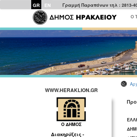
GR
EN
Γραμμή Παραπόνων τηλ : 2813-4
Ο 
Αρχ
WWW.HERAKLION.GR
Προ
ΕΛΛ
Ο ΔΗΜΟΣ
ΔΗΜ
Διακηρύξεις -