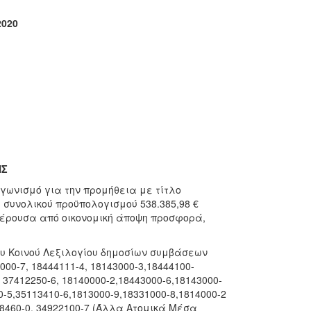
2020
ΞΗΣ
αγωνισμό για την προμήθεια με τίτλο
»
συνολικού προϋπολογισμού 538.385,98 €
έρουσα από οικονομική άποψη προσφορά,
ου Κοινού Λεξιλογίου δημοσίων συμβάσεων
000-7, 18444111-4, 18143000-3,18444100-
37412250-6, 18140000-2,18443000-6,18143000-
-5,35113410-6,1813000-9,18331000-8,1814000-2
28460-0, 34922100-7 (Άλλα Ατομικά Μέσα