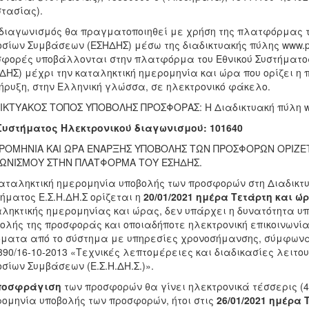
τασίας).
 διαγωνισμός θα πραγματοποιηθεί με χρήση της πλατφόρμας τ
σίων Συμβάσεων (ΕΣΗΔΗΣ) μέσω της διαδικτυακής πύλης www.pro
φορές υποβάλλονται στην πλατφόρμα του Εθνικού Συστήματο
ΔΗΣ) μέχρι την καταληκτική ημερομηνία και ώρα που ορίζει η
ήρυξη, στην Ελληνική γλώσσα, σε ηλεκτρονικό φάκελο.
ΙΚΤΥΑΚΟΣ ΤΟΠΟΣ ΥΠΟΒΟΛΗΣ ΠΡΟΣΦΟΡΑΣ: Η Διαδικτυακή πύλη www.
Συστήματος Ηλεκτρονικού διαγωνισμού:
101640
ΡΟΜΗΝΙΑ ΚΑΙ ΩΡΑ ΕΝΑΡΞΗΣ ΥΠΟΒΟΛΗΣ ΤΩΝ ΠΡΟΣΦΟΡΩΝ ΟΡΙΖΕΤ
ΓΩΝΙΣΜΟΥ ΣΤΗΝ ΠΛΑΤΦΟΡΜΑ ΤΟΥ ΕΣΗΔΗΣ.
αταληκτική ημερομηνία υποβολής των προσφορών στη Διαδικτ
ήματος Ε.Σ.Η.ΔΗ.Σ ορίζεται η
20/01/2021 ημέρα Τετάρτη και ώρ
ληκτικής ημερομηνίας και ώρας, δεν υπάρχει η δυνατότητα υ
ολής της προσφοράς και οποιαδήποτε ηλεκτρονική επικοινωνί
ματα από το σύστημα με υπηρεσίες χρονοσήμανσης, σύμφωνα 
390/16-10-2013 «Τεχνικές λεπτομέρειες και διαδικασίες λειτο
σίων Συμβάσεων (Ε.Σ.Η.ΔΗ.Σ.)».
ποσφράγιση
των προσφορών θα γίνει ηλεκτρονικά τέσσερις (4
ομηνία υποβολής των προσφορών, ήτοι στις
26/01/2021 ημέρα Τ