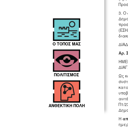
Προσ
3. Ο
Δημο
προσ
(ΕΣΗ
διακ
Ο ΤΟΠΟΣ ΜΑΣ
ΔΙΑΔ
Αρ. 
ΗΜΕ
ΔΙΑ
ΠΟΛΙΤΙΣΜΟΣ
Ως κ
συστ
κατα
υποβ
αυτό
Π1/2
ΑΝΘΕΚΤΙΚΗ ΠΟΛΗ
Δημο
Η
α
ημερ