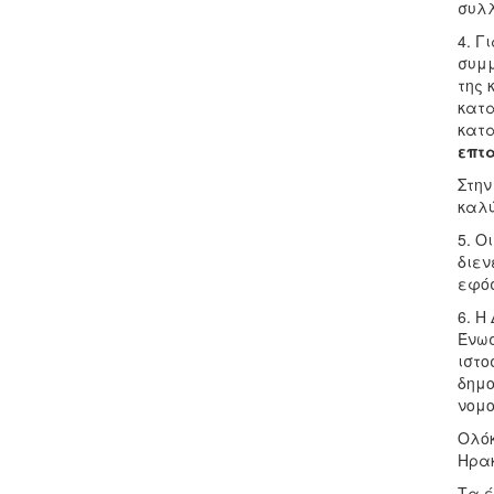
συλλ
4. Γ
συμμ
της 
κατα
κατα
επτα
Στην
καλύ
5. Ο
διεν
εφόσ
6. Η
Ένωσ
ιστο
δημο
νομο
Ολόκ
Ηρα
Τα έ