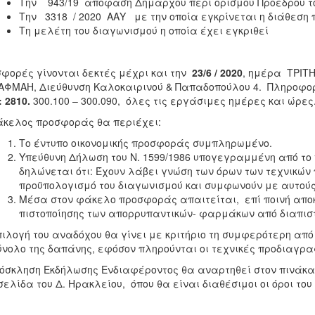
Την 943/19 απόφαση Δημάρχου περί ορισμού Προέδρου 
Την
3318
/ 2020 ΑΑΥ με την οποία εγκρίνεται η διάθεση
Τη μελέτη του διαγωνισμού η οποία έχει εγκριθεί
φορές γίνονται δεκτές μέχρι και την
23/6 / 2020
, ημέρα ΤΡΙΤΗ
ΦΜΑΗ, Διεύθυνση Καλοκαιρινού & Παπαδοπούλου 4. Πληροφο
.: 2810.
300.100 – 300.090, όλες τις εργάσιμες ημέρες και ώρες
κελος προσφοράς θα περιέχει:
Το έντυπο οικονομικής προσφοράς συμπληρωμένο.
Υπεύθυνη Δήλωση του Ν. 1599/1986 υπογεγραμμένη από το 
δηλώνεται ότι: Έχουν λάβει γνώση των όρων των τεχνικών
προϋπολογισμό του διαγωνισμού και συμφωνούν με αυτούς
Μέσα στον φάκελο προσφοράς απαιτείται, επί ποινή απ
πιστοποίησης των απορρυπαντικών- φαρμάκων από διαπισ
ιλογή του αναδόχου θα γίνει με κριτήριο τη συμφερότερη από
ύνολο της δαπάνης, εφόσον πληρούνται οι τεχνικές προδιαγρα
όσκληση Εκδήλωσης Ενδιαφέροντος θα αναρτηθεί στον πινάκ
σελίδα του Δ. Ηρακλείου, όπου θα είναι διαθέσιμοι οι όροι το