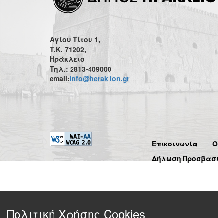
Αγίου Τίτου 1,
Τ.Κ. 71202,
Ηράκλειο
Τηλ.: 2813-409000
email:
info@heraklion.gr
Επικοινωνία
Ό
Δήλωση Προσβασ
Πολιτική Χρήσης Cookies