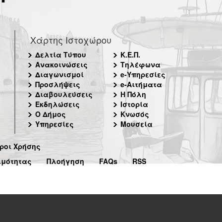
Χάρτης Ιστοχώρου
Δελτία Τύπου
Κ.Ε.Π.
Ανακοινώσεις
Τηλέφωνα
Διαγωνισμοί
e-Υπηρεσίες
Προσλήψεις
e-Αιτήματα
Διαβουλεύσεις
Η Πόλη
Εκδηλώσεις
Ιστορία
Ο Δήμος
Κνωσός
Υπηρεσίες
Μουσεία
ροι Χρήσης
ιμότητας
Πλοήγηση
FAQs
RSS