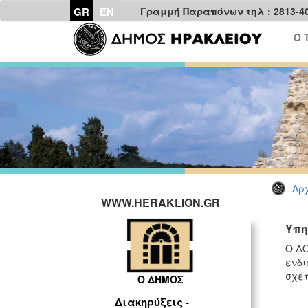
GR
EN
Γραμμή Παραπόνων τηλ : 2813-4
Ο 
Αρχ
WWW.HERAKLION.GR
Υπη
Ο ΔΟ
ενδι
σχετ
Ο ΔΗΜΟΣ
Διακηρύξεις -