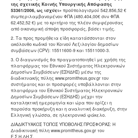
της σχετικής Κοινής Υπουργικής Απόφασης
53361/2006, ως ισχύει»
προϋπολογισμού 542.856,52 €
συμπεριλαμβανομένου ΦΠΑ (480.404,00€ συν ΦΠΑ
62.452,52 €) με το κριτήριο της πλέον συμφέρουσας
από οικονομική άποψη προσφοράς, βάσει τιμής.
2. Τα προς προμήθεια είδη κατατάσσονται στον
ακόλουθο κωδικό του Κοινού Λεξιλογίου δημοσίων
συμβάσεων (CPV): 15511600-9 και 15511000-3.
3. Ο διαγωνισμός θα πραγματοποιηθεί με χρήση της
πλατφόρμας του Εθνικού Συστήματος Ηλεκτρονικών
Δημοσίων Συμβάσεων (ΕΣΗΔΗΣ) μέσω της
διαδικτυακής πύλης www.promitheus.gov.gr του
συστήματος και οι προσφορές υποβάλλονται στην
πλατφόρμα του Εθνικού Συστήματος Ηλεκτρονικών
Δημοσίων Συμβάσεων (ΕΣΗΔΗΣ) μέχρι την
καταληκτική ημερομηνία και ώρα που ορίζει η
παρούσα προκήρυξη και η αναλυτική διακήρυξη, στην
Ελληνική γλώσσα, σε ηλεκτρονικό φάκελο.
ΔΙΑΔΙΚΤΥΑΚΟΣ ΤΟΠΟΣ ΥΠΟΒΟΛΗΣ ΠΡΟΣΦΟΡΑΣ: Η
Διαδικτυακή πύλη www.promitheus.gov.gr του
Ε.Σ.Η.ΔΗ.Σ.