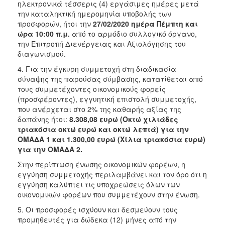
ηλεκτρονικά τέσσερις (4) εργάσιμες ημέρες μετά
την καταληκτική ημερομηνία υποβολής των
προσφορών, ήτοι την
27/02/2020
ημέρα
Πέμπτη
και
ώρα 10:00 π.μ.
από το αρμόδιο συλλογικό όργανο,
την Επιτροπή Διενέργειας και Αξιολόγησης του
διαγωνισμού.
4. Για την έγκυρη συμμετοχή στη διαδικασία
σύναψης της παρούσας σύμβασης, κατατίθεται από
τους συμμετέχοντες οικονομικούς φορείς
(προσφέροντες), εγγυητική επιστολή συμμετοχής,
που ανέρχεται στο 2% της καθαρής αξίας της
δαπάνης ήτοι:
8.308,08 ευρώ (Οκτώ χιλιάδες
τριακόσια οκτώ ευρώ και οκτώ λεπτά) για την
ΟΜΑΔΑ 1 και 1.300,00 ευρώ (Χίλια τριακόσια ευρώ)
για την ΟΜΑΔΑ 2.
Στην περίπτωση ένωσης οικονομικών φορέων, η
εγγύηση συμμετοχής περιλαμβάνει και τον όρο ότι η
εγγύηση καλύπτει τις υποχρεώσεις όλων των
οικονομικών φορέων που συμμετέχουν στην ένωση.
5. Οι προσφορές ισχύουν και δεσμεύουν τους
προμηθευτές για δώδεκα (12) μήνες από την