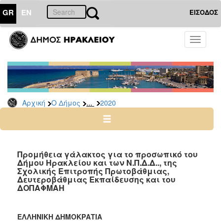
GR
EN
ΕΙΣΟΔΟΣ
Ο
Toggle
ΔΗΜΟΣ
navigati
Διακηρύξεις
-
Δημοπρασίες
Αρχείο
...
Αρχική
Ο Δήμος
2020
2026
2025
2024
Προμήθεια γάλακτος για το προσωπικό του
2023
Δήμου Ηρακλείου και των Ν.Π.Δ.Δ.., της
Σχολικής Επιτροπής Πρωτοβάθμιας,
2022
Δευτεροβάθμιας Εκπαίδευσης και του
ΔΟΠΑΦΜΑΗ
2021
2020
ΕΛΛΗΝΙΚΗ ΔΗΜΟΚΡΑΤΙΑ
2019