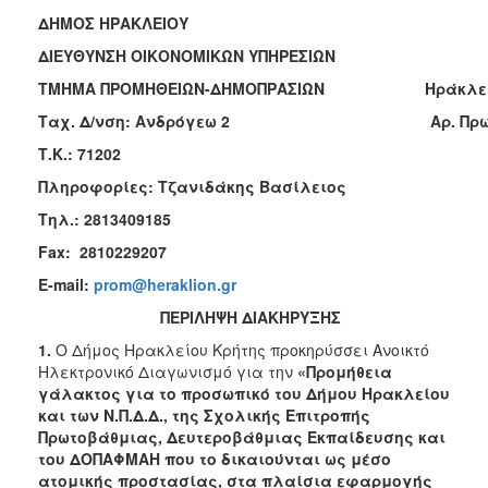
ΔΗΜΟΣ ΗΡΑΚΛΕΙΟΥ
2018
ΔΙΕΥΘΥΝΣΗ ΟΙΚΟΝΟΜΙΚΩΝ ΥΠΗΡΕΣΙΩΝ
2017
ΤΜΗΜΑ ΠΡΟΜΗΘΕΙΩΝ-ΔΗΜΟΠΡΑΣΙΩΝ Ηράκλει
2016
Ταχ. Δ/νση: Ανδρόγεω 2
Αρ. Πρ
2015
Τ.Κ.: 71202
2013
Πληροφορίες:
Τζανιδάκης Βασίλειος
Τηλ.: 2813409185
Fax
: 2810229207
Ο
ΤΟΠΟΣ
E-mail:
prom@heraklion.gr
ΜΑΣ
ΠΕΡΙΛΗΨΗ ΔΙΑΚΗΡΥΞΗΣ
ΠΟΛΙΤΙΣΜΟΣ
1
.
Ο Δήμος Ηρακλείου Κρήτης προκηρύσσει Ανοικτό
Ηλεκτρονικό Διαγωνισμό για την
«Προμήθεια
γάλακτος για το προσωπικό του Δήμου Ηρακλείου
ΑΝΘΕΚΤΙΚΗ
ΠΟΛΗ
και των Ν.Π.Δ.Δ., της Σχολικής Επιτροπής
Πρωτοβάθμιας, Δευτεροβάθμιας Εκπαίδευσης και
του ΔΟΠΑΦΜΑΗ που το δικαιούνται ως μέσο
ατομικής προστασίας, στα πλαίσια εφαρμογής