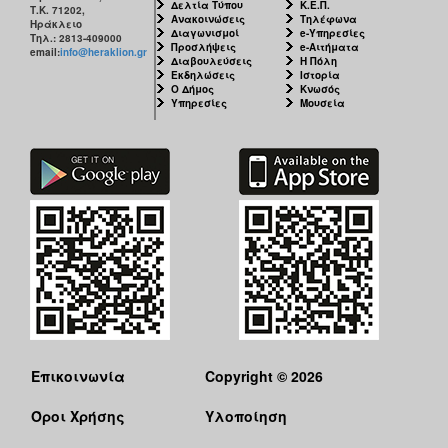
Δελτία Τύπου
Κ.Ε.Π.
Τ.Κ. 71202,
Ανακοινώσεις
Τηλέφωνα
Ηράκλειο
Διαγωνισμοί
e-Υπηρεσίες
Τηλ.: 2813-409000
Προσλήψεις
e-Αιτήματα
email:
info@heraklion.gr
Διαβουλεύσεις
Η Πόλη
Εκδηλώσεις
Ιστορία
Ο Δήμος
Κνωσός
Υπηρεσίες
Μουσεία
Επικοινωνία
Copyright © 2026
Όροι Χρήσης
Υλοποίηση