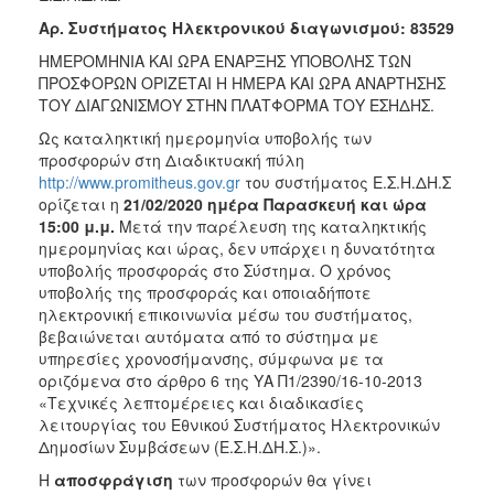
Αρ. Συστήματος Ηλεκτρονικού διαγωνισμού:
83529
ΗΜΕΡΟΜΗΝΙΑ ΚΑΙ ΩΡΑ ΕΝΑΡΞΗΣ ΥΠΟΒΟΛΗΣ ΤΩΝ
ΠΡΟΣΦΟΡΩΝ ΟΡΙΖΕΤΑΙ Η ΗΜΕΡΑ ΚΑΙ ΩΡΑ ΑΝΑΡΤΗΣΗΣ
ΤΟΥ ΔΙΑΓΩΝΙΣΜΟΥ ΣΤΗΝ ΠΛΑΤΦΟΡΜΑ ΤΟΥ ΕΣΗΔΗΣ.
Ως καταληκτική ημερομηνία υποβολής των
προσφορών στη Διαδικτυακή πύλη
http://www.promitheus.gov.gr
του συστήματος Ε.Σ.Η.ΔΗ.Σ
ορίζεται η
21/02/2020 ημέρα Παρασκευή
και ώρα
15:00
μ.μ.
Μετά την παρέλευση της καταληκτικής
ημερομηνίας και ώρας, δεν υπάρχει η δυνατότητα
υποβολής προσφοράς στο Σύστημα. Ο χρόνος
υποβολής της προσφοράς και οποιαδήποτε
ηλεκτρονική επικοινωνία μέσω του συστήματος,
βεβαιώνεται αυτόματα από το σύστημα με
υπηρεσίες χρονοσήμανσης, σύμφωνα με τα
οριζόμενα στο άρθρο 6 της ΥΑ Π1/2390/16-10-2013
«Τεχνικές λεπτομέρειες και διαδικασίες
λειτουργίας του Εθνικού Συστήματος Ηλεκτρονικών
Δημοσίων Συμβάσεων (Ε.Σ.Η.ΔΗ.Σ.)».
Η
αποσφράγιση
των προσφορών θα γίνει