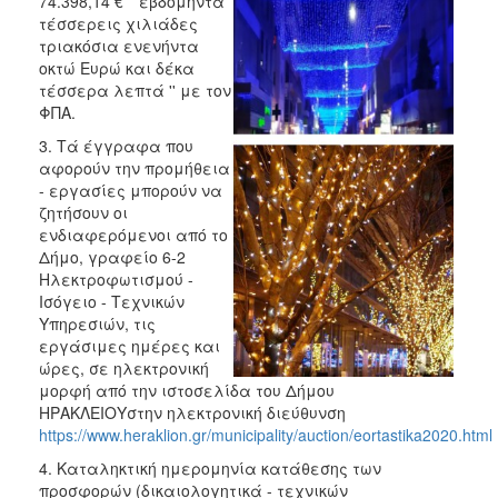
74.398,14 € '' εβδομήντα
τέσσερεις χιλιάδες
τριακόσια ενενήντα
οκτώ Ευρώ και δέκα
τέσσερα λεπτά '' με τον
ΦΠΑ.
3. Τά έγγραφα που
αφορούν την προμήθεια
- εργασίες μπορούν να
ζητήσουν οι
ενδιαφερόμενοι από το
Δήμο, γραφείο 6-2
Ηλεκτροφωτισμού -
Ισόγειο - Τεχνικών
Υπηρεσιών, τις
εργάσιμες ημέρες και
ώρες, σε ηλεκτρονική
μορφή από την ιστοσελίδα του Δήμου
ΗΡΑΚΛΕΙΟΥστην ηλεκτρονική διεύθυνση
https://www.heraklion.gr/municipality/auction/eortastika2020.html
4. Καταληκτική ημερομηνία κατάθεσης των
προσφορών (δικαιολογητικά - τεχνικών