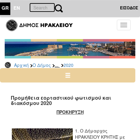
GR
EN
ΕΙΣΟΔΟΣ
Ο
Toggle
ΔΗΜΟΣ
navigati
Διακηρύξεις
-
Δημοπρασίες
Αρχείο
...
Αρχική
Ο Δήμος
2020
2026
2025
2024
Προμήθεια εορταστικού φωτισμού και
2023
διακόσμου 2020
2022
ΠΡΟΚΗΡΥΞΗ
2021
2020
1. Ο Δήμαρχος
ΗΡΑΚΛΕΙΟΥ ΚΡΗΤΗΣ με
2019