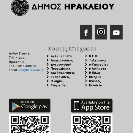
Χάρτης Ιστοχώρου
Αγίου Τίτου 1,
Δελτία Τύπου
Κ.Ε.Π.
Τ.Κ. 71202,
Ανακοινώσεις
Τηλέφωνα
Ηράκλειο
Διαγωνισμοί
e-Υπηρεσίες
Τηλ.: 2813-409000
Προσλήψεις
e-Αιτήματα
email:
info@heraklion.gr
Διαβουλεύσεις
Η Πόλη
Εκδηλώσεις
Ιστορία
Ο Δήμος
Κνωσός
Υπηρεσίες
Μουσεία