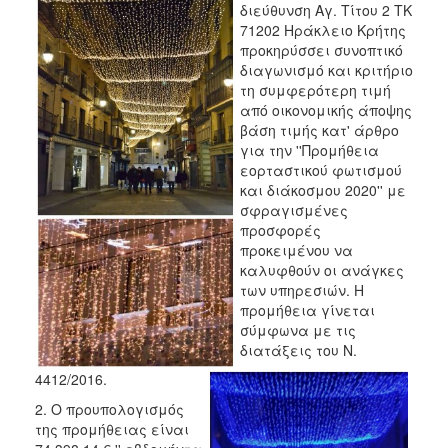
διεύθυνση Αγ. Τίτου 2
ΤΚ
2018
71202 Ηράκλειο Κρήτης
προκηρύσσει συνοπτικό
2017
διαγωνισμό και κριτήριο
2016
τη συμφερότερη τιμή
από οικονομικής άποψης
2015
βάση τιμής κατ' άρθρο
2013
για την ''Προμήθεια
εορταστικού φωτισμού
και διάκοσμου 2020'' με
σφραγισμένες
προσφορές
Ο
προκειμένου να
ΤΟΠΟΣ
καλυφθούν οι ανάγκες
ΜΑΣ
των υπηρεσιών. Η
προμήθεια γίνεται
ΠΟΛΙΤΙΣΜΟΣ
σύμφωνα με τις
διατάξεις του Ν.
ΑΝΘΕΚΤΙΚΗ
ΠΟΛΗ
4412/2016.
2. Ο προυπολογισμός
της προμήθειας είναι