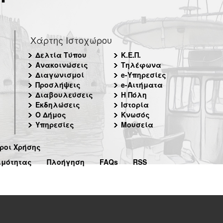
Χάρτης Ιστοχώρου
Δελτία Τύπου
Κ.Ε.Π.
Ανακοινώσεις
Τηλέφωνα
Διαγωνισμοί
e-Υπηρεσίες
Προσλήψεις
e-Αιτήματα
Διαβουλεύσεις
Η Πόλη
Εκδηλώσεις
Ιστορία
Ο Δήμος
Κνωσός
Υπηρεσίες
Μουσεία
ροι Χρήσης
ιμότητας
Πλοήγηση
FAQs
RSS