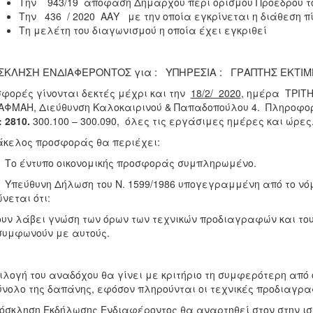
Την 943/19 απόφαση Δημάρχου περί ορισμού Προέδρου 
Την
436
/ 2020 ΑΑΥ με την οποία εγκρίνεται η διάθεση 
Τη μελέτη του διαγωνισμού η οποία έχει εγκριθεί
ΣΚΛΗΣΗ ΕΝΔΙΑΦΕΡΟΝΤΟΣ για : ΥΠΗΡΕΣΙΑ : ΓΡΑΠΤΗΣ ΕΚΤΙ
φορές γίνονται δεκτές μέχρι και την
18/2/ 2020
, ημέρα ΤΡΙΤΗ
ΦΜΑΗ, Διεύθυνση Καλοκαιρινού & Παπαδοπούλου 4. Πληροφο
.: 2810.
300.100 – 300.090, όλες τις εργάσιμες ημέρες και ώρες
κελος προσφοράς θα περιέχει:
ο έντυπο οικονομικής προσφοράς συμπληρωμένο.
πεύθυνη Δήλωση του Ν. 1599/1986 υπογεγραμμένη από το νόμ
νεται ότι:
ουν λάβει γνώση των όρων των τεχνικών προδιαγραφών και του
συμφωνούν με αυτούς.
ιλογή του αναδόχου θα γίνει με κριτήριο τη συμφερότερη από
ύνολο της δαπάνης, εφόσον πληρούνται οι τεχνικές προδιαγρα
όσκληση Εκδήλωσης Ενδιαφέροντος θα αναρτηθεί στον στην ιστ