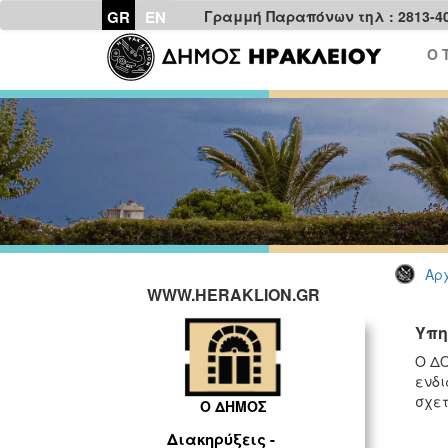
GR
EN
Γραμμή Παραπόνων τηλ : 2813-4
Ο 
Αρχ
WWW.HERAKLION.GR
Υπη
Ο ΔΟ
ενδι
σχετ
Ο ΔΗΜΟΣ
Διακηρύξεις -