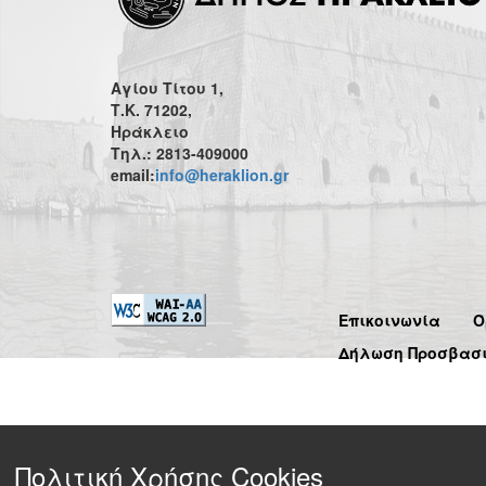
Αγίου Τίτου 1,
Τ.Κ. 71202,
Ηράκλειο
Τηλ.: 2813-409000
email:
info@heraklion.gr
Επικοινωνία
Ό
Δήλωση Προσβασ
Πολιτική Χρήσης Cookies