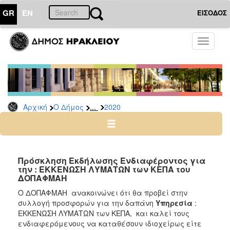
GR
EN
ΕΙΣΟΔΟΣ
Ο
Toggle
ΔΗΜΟΣ
navigati
Διακηρύξεις
-
Δημοπρασίες
Αρχείο
...
Αρχική
Ο Δήμος
2020
2026
2025
2024
Πρόσκληση Εκδήλωσης Ενδιαφέροντος για
2023
την : ΕΚΚΕΝΩΣΗ ΛΥΜΑΤΩΝ των ΚΕΠΑ του
ΔΟΠΑΦΜΑΗ
2022
Ο ΔΟΠΑΦΜΑΗ ανακοινώνει ότι θα προβεί στην
2021
συλλογή προσφορών για την δαπάνη
Υπηρεσία
:
2020
ΕΚΚΕΝΩΣΗ ΛΥΜΑΤΩΝ των ΚΕΠΑ, και καλεί τους
ενδιαφερόμενους να καταθέσουν ιδιοχείρως είτε
2019