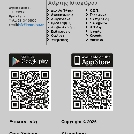
Χάρτης Ιστοχώρου
Αγίου Τίτου 1,
Δελτία Τύπου
Κ.Ε.Π.
Τ.Κ. 71202,
Ανακοινώσεις
Τηλέφωνα
Ηράκλειο
Διαγωνισμοί
e-Υπηρεσίες
Τηλ.: 2813-409000
Προσλήψεις
e-Αιτήματα
email:
info@heraklion.gr
Διαβουλεύσεις
Η Πόλη
Εκδηλώσεις
Ιστορία
Ο Δήμος
Κνωσός
Υπηρεσίες
Μουσεία
Επικοινωνία
Copyright © 2026
Όροι Χρήσης
Υλοποίηση