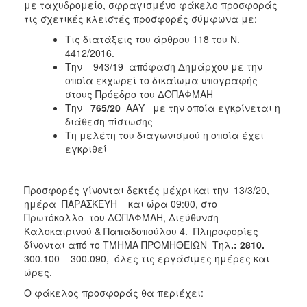
με ταχυδρομείο, σφραγισμένο φάκελο προσφοράς
2018
τις σχετικές κλειστές προσφορές σύμφωνα με:
2017
Τις διατάξεις του άρθρου 118 του Ν.
4412/2016.
2016
Την 943/19 απόφαση Δημάρχου με την
2015
οποία εκχωρεί το δικαίωμα υπογραφής
στους Πρόεδρο του ΔΟΠΑΦΜΑΗ
2013
Την
765/20
ΑΑΥ με την οποία εγκρίνεται η
διάθεση πίστωσης
Τη μελέτη του διαγωνισμού η οποία έχει
εγκριθεί
Ο
ΤΟΠΟΣ
ΜΑΣ
Προσφορές γίνονται δεκτές μέχρι και την
13/3/20
,
ημέρα ΠΑΡΑΣΚΕΥΗ και ώρα 09:00, στο
ΠΟΛΙΤΙΣΜΟΣ
Πρωτόκολλο του ΔΟΠΑΦΜΑΗ, Διεύθυνση
Καλοκαιρινού & Παπαδοπούλου 4. Πληροφορίες
δίνονται από το ΤΜΗΜΑ ΠΡΟΜΗΘΕΙΩΝ Τηλ
.: 2810.
ΑΝΘΕΚΤΙΚΗ
ΠΟΛΗ
300.100 – 300.090, όλες τις εργάσιμες ημέρες και
ώρες.
Ο φάκελος προσφοράς θα περιέχει: