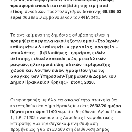
προσφορά αποκλειστικά βάση της τιμή ανά
είδος,
συνολικού προϋπολογισμού δαπάνης
68.366,53
ευρώ
συμπεριλαμβανομένου του ΦΠΑ 24%.
Το αντικείμενο της δημόσιας σύμβασης είναι η
προμήθεια κεφαλαιακού εξοπλισμού «Σταθερών
καθισμάτων & καθισμάτων εργασίας, γραφεία –
ντουλάπες – βιβλιοθήκες - ερμάρια, ειδών
σκίασης, ειδικών κατασκευών, μεταλλικών
ραφιών, ηλεκτρικά είδη, υλικών περίφραξης
χώρου και λοιπών ειδών γραφείου για τις
ανάγκες των Υπηρεσιών-Τμημάτων & Δομών του
Δήμου Ηρακλείου Κρήτης» έτους 2020.
Οι προσφορές με όλα τα απαραίτητα στοιχεία θα
κατατεθούν στο Δήμο Ηρακλείου στις
26/03/20 ημέρα
Πέμπτη και ώρα 11:00 π.μ.
στη διεύθυνση Αγίου Τίτου
1, Τ.Κ. 71202 ενώπιον της Αρμόδιας Γνωμοδοτικής
Επιτροπής για την συγκεκριμένη σύμβαση
προμήθειας ή θα σταλούν στη διεύθυνση Δήμος