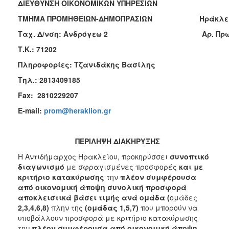
ΔΙΕΥΘΥΝΣΗ ΟΙΚΟΝΟΜΙΚΩΝ ΥΠΗΡΕΣΙΩΝ
2018
ΤΜΗΜΑ ΠΡΟΜΗΘΕΙΩΝ-ΔΗΜΟΠΡΑΣΙΩΝ Ηράκλειο, 
2017
Ταχ. Δ/νση: Ανδρόγεω 2
Αρ. Πρω
2016
Τ.Κ.: 71202
2015
Πληροφορίες: Τζανιδάκης Βασίλης
2013
Τηλ.: 2813409185
Fax
: 2810229207
E
-
mail
:
prom@heraklion.gr
Ο
ΤΟΠΟΣ
ΜΑΣ
ΠΕΡΙΛΗΨΗ ΔΙΑΚΗΡΥΞΗΣ
Η Αντιδήμαρχος Ηρακλείου, προκηρύσσει
συνοπτικό
ΠΟΛΙΤΙΣΜΟΣ
διαγωνισμό
με σφραγισμένες προσφορές
και με
κριτήριο κατακύρωσης
την
πλέον συμφέρουσα
ΑΝΘΕΚΤΙΚΗ
από οικονομική άποψη συνολική προσφορά
ΠΟΛΗ
αποκλειστικά βάσει τιμής ανά ομάδα (
ομάδες
2,3,4,6,8)
πλην της
(ομάδας 1,5,7)
που μπορούν να
υποβάλλουν προσφορά με κριτήριο κατακύρωσης
την
πλέον συμφέρουσα από οικονομική άποψη