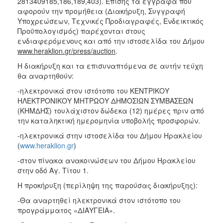
2813409185,186,189,403). Επίσης τα έγγραφα που
αφορούν την προμήθεια (Διακήρυξη, Συγγραφή
Υποχρεώσεων, Τεχνικές Προδιαγραφές, Ενδεικτικός
Προϋπολογισμός) παρέχονται στους
ενδιαφερόμενους και από την ιστοσελίδα του Δήμου
www
.
heraklion
.
gr
/
press
/
auction
.
Η διακήρυξη και τα επισυναπτόμενα σε αυτήν τεύχη
θα αναρτηθούν:
-ηλεκτρονικά στον ιστότοπο του ΚΕΝΤΡΙΚΟΥ
ΗΛΕΚΤΡΟΝΙΚΟΥ ΜΗΤΡΩΟΥ ΔΗΜΟΣΙΩΝ ΣΥΜΒΑΣΕΩΝ
(ΚΗΜΔΗΣ) τουλάχιστον δώδεκα (12) ημέρες πριν από
την καταληκτική ημερομηνία υποβολής προσφορών.
-ηλεκτρονικά στην ιστοσελίδα του Δήμου Ηρακλείου
(
www.heraklion.gr
)
-στον πίνακα ανακοινώσεων του Δήμου Ηρακλείου
στην οδό Αγ. Τίτου 1.
Η προκήρυξη (περίληψη της παρούσας διακήρυξης):
-Θα αναρτηθεί ηλεκτρονικά στον ιστότοπο του
προγράμματος «ΔΙΑΥΓΕΙΑ».