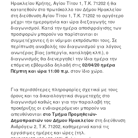
Ηρακλείου Κρήτης, Αγίου Τίτου 1, Τ.Κ. 71202 ή θα
κατατεθούν στο πρωτόκολλο του Δήμου Ηρακλείου
στη διεύθυνση Αγίου Τίτου 1, Τ.Κ. 71202 το αργότερο
μέχρι την ημερομηνία και ώρα διεξαγωγής του
διαγωνισμού. Κατά την ημέρα αποσφράγισης των
προσφορών μπορούν να παρίστανται οι
συμμετέχοντες ή οι νόμιμοι εκπρόσωποι τους. Σε
περίπτωση αναβολής του διαγωνισμού για λόγους
ανωτέρας βίας (απεργία, κατάληψη κλπ.), ο
διαγωνισμός θα διενεργηθεί την ίδια ημέρα την
επόμενη εβδομάδα δηλαδή στις
02/04/20 ημέρα
Πέμπτη και ώρα 11:00 π.μ.
στον ίδιο χώρο.
Για περισσότερες πληροφορίες σχετικά με τους
όρους και τα δικαιολογητικά συμμετοχής στο
διαγωνισμό καθώς και για την παραλαβή της
προκήρυξης οι ενδιαφερόμενοι μπορούν να
απευθύνονται
στο Τμήμα Προμηθειών-
Δημοπρασιών του Δήμου Ηρακλείου
στη διεύθυνση
Ανδρόγεω 2, Τ.Κ. 71202, καθημερινά κατά τις
εργάσιμες ημέρες και ώρες (τηλ.