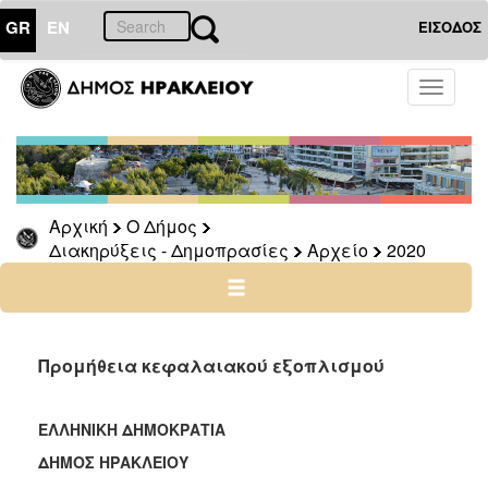
GR
EN
ΕΙΣΟΔΟΣ
Ο
Toggle
ΔΗΜΟΣ
navigati
Διακηρύξεις
-
Δημοπρασίες
Αρχείο
Αρχική
Ο Δήμος
Διακηρύξεις - Δημοπρασίες
Αρχείο
2020
2026
2025
2024
2023
Προμήθεια κεφαλαιακού εξοπλισμού
2022
2021
ΕΛΛΗΝΙΚΗ ΔΗΜΟΚΡΑΤΙΑ
2020
ΔΗΜΟΣ ΗΡΑΚΛΕΙΟΥ
2019