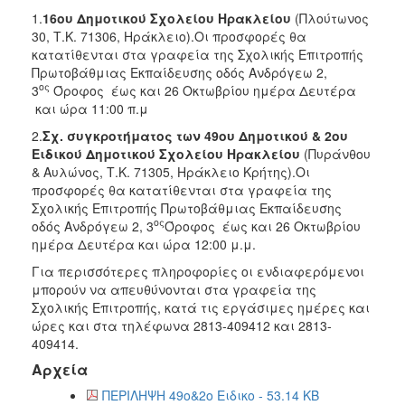
1.
16ου Δημοτικού Σχολείου Ηρακλείου
(Πλούτωνος
2018
30, Τ.Κ. 71306, Ηράκλειο).Οι προσφορές θα
2017
κατατίθενται στα γραφεία της Σχολικής Επιτροπής
Πρωτοβάθμιας Εκπαίδευσης οδός Ανδρόγεω 2,
2016
ος
3
Όροφος έως και 26 Οκτωβρίου ημέρα Δευτέρα
2015
και ώρα 11:00 π.μ
2013
2.
Σ
χ. συγκροτήματος των 49ου Δημοτικού & 2ου
Ειδικού Δημοτικού Σχολείου Ηρακλείου
(Πυράνθου
& Αυλώνος, Τ.Κ. 71305, Ηράκλειο Κρήτης).Οι
προσφορές θα κατατίθενται στα γραφεία της
Σχολικής Επιτροπής Πρωτοβάθμιας Εκπαίδευσης
Ο
ος
οδός Ανδρόγεω 2, 3
Όροφος έως και 26 Οκτωβρίου
ΤΟΠΟΣ
ημέρα Δευτέρα και ώρα 12:00 μ.μ.
ΜΑΣ
Για περισσότερες πληροφορίες οι ενδιαφερόμενοι
ΠΟΛΙΤΙΣΜΟΣ
μπορούν να απευθύνονται στα γραφεία της
Σχολικής Επιτροπής, κατά τις εργάσιμες ημέρες και
ώρες και στα τηλέφωνα 2813-409412 και 2813-
ΑΝΘΕΚΤΙΚΗ
ΠΟΛΗ
409414.
Αρχεία
ΠΕΡΙΛΗΨΗ 49ο&2ο Ειδικο - 53.14 KB