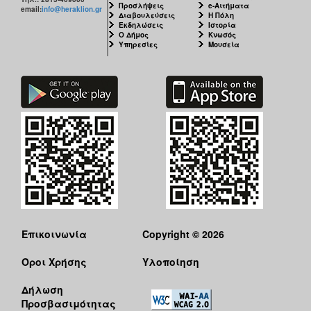
Προσλήψεις
e-Αιτήματα
email:
info@heraklion.gr
Διαβουλεύσεις
Η Πόλη
Εκδηλώσεις
Ιστορία
Ο Δήμος
Κνωσός
Υπηρεσίες
Μουσεία
Επικοινωνία
Copyright © 2026
Όροι Χρήσης
Υλοποίηση
Δήλωση
Προσβασιμότητας