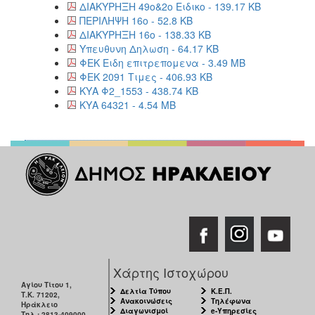
ΔΙΑΚΥΡΗΞΗ 49ο&2ο Ειδικο - 139.17 KB
ΠΕΡΙΛΗΨΗ 16ο - 52.8 KB
ΔΙΑΚΥΡΗΞΗ 16ο - 138.33 KB
Υπευθυνη Δηλωση - 64.17 KB
ΦΕΚ Ειδη επιτρεπομενα - 3.49 MB
ΦΕΚ 2091 Τιμες - 406.93 KB
ΚΥΑ Φ2_1553 - 438.74 KB
ΚΥΑ 64321 - 4.54 MB
Χάρτης Ιστοχώρου
Αγίου Τίτου 1,
Δελτία Τύπου
Κ.Ε.Π.
Τ.Κ. 71202,
Ανακοινώσεις
Τηλέφωνα
Ηράκλειο
Διαγωνισμοί
e-Υπηρεσίες
Τηλ.: 2813-409000