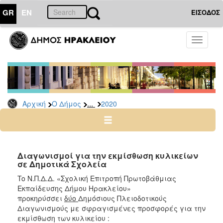
GR
EN
ΕΙΣΟΔΟΣ
Ο
Toggle
ΔΗΜΟΣ
navigati
Διακηρύξεις
-
Δημοπρασίες
Αρχείο
...
Αρχική
Ο Δήμος
2020
2026
2025
2024
Διαγωνισμοί για την εκμίσθωση κυλικείων
2023
σε Δημοτικά Σχολεία
2022
To Ν.Π.Δ.Δ. «Σχολική Επιτροπή Πρωτοβάθμιας
Εκπαίδευσης Δήμου Ηρακλείου»
2021
προκηρύσσει
δύο
Δημόσιους Πλειοδοτικούς
2020
Διαγωνισμούς με σφραγισμένες προσφορές για την
εκμίσθωση των κυλικείου :
2019