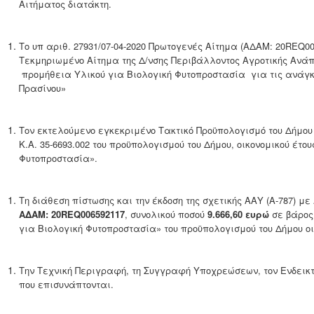
Αιτήματος διατάκτη.
Το υπ αριθ. 27931/07-04-2020 Πρωτογενές Αίτημα (ΑΔΑΜ: 20REQ006
Τεκμηριωμένο Αίτημα της Δ/νσης Περιβάλλοντος Αγροτικής Ανάπτ
προμήθεια Υλικού για Βιολογική Φυτοπροστασία για τις ανάγκ
Πρασίνου»
Τον εκτελούμενο εγκεκριμένο Τακτικό Προϋπολογισμό του Δήμου 
Κ.Α. 35-6693.002 του προϋπολογισμού του Δήμου, οικονομικού έτο
Φυτοπροστασία».
Τη διάθεση πίστωσης και την έκδοση της σχετικής ΑΑΥ (A-787) με
ΑΔΑΜ: 20
REQ
006592117
, συνολικού ποσού
9.666,60 ευρώ
σε βάρος
για Βιολογική Φυτοπροστασία» του προϋπολογισμού του Δήμου οι
Την Τεχνική Περιγραφή, τη Συγγραφή Υποχρεώσεων, τον Ενδεικτ
που επισυνάπτονται.