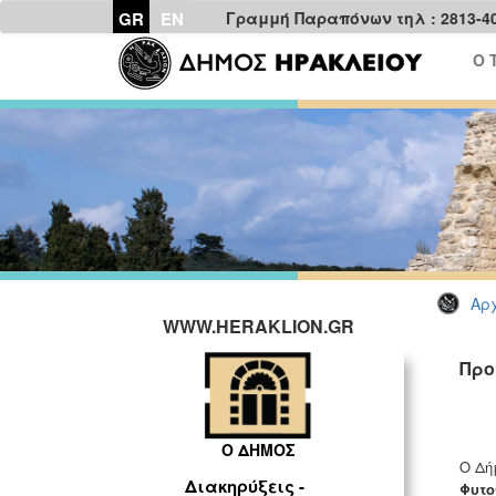
GR
EN
Γραμμή Παραπόνων τηλ : 2813-4
Ο 
Αρχ
WWW.HERAKLION.GR
Προ
Ο ΔΗΜΟΣ
Ο Δή
Διακηρύξεις -
Φυτ