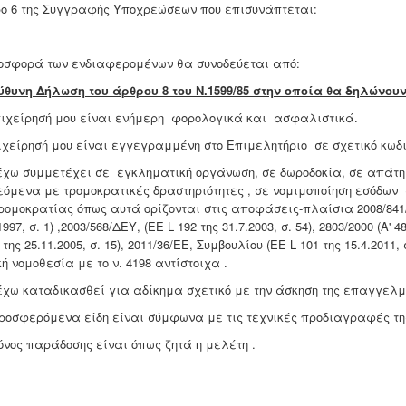
ο 6 της Συγγραφής Υποχρεώσεων που επισυνάπτεται:
οσφορά των ενδιαφερομένων θα συνοδεύεται από:
θυνη Δήλωση του άρθρου 8 του Ν.1599/85 στην οποία θα δηλώνου
ιχείρησή μου είναι ενήμερη φορολογικά και ασφαλιστικά.
ιχείρησή μου είναι εγγεγραμμένη στο Επιμελητήριο σε σχετικό κωδ
έχω συμμετέχει σε εγκληματική οργάνωση, σε δωροδοκία, σε απάτη
εόμενα με τρομοκρατικές δραστηριότητες , σε νομιμοποίηση εσόδω
ρομοκρατίας όπως αυτά ορίζονται στις αποφάσεις-πλαίσια 2008/841/ΔΕΥ
1997, σ. 1) ,2003/568/ΔΕΥ, (ΕΕ L 192 της 31.7.2003, σ. 54), 2803/2000 (Α' 
 της 25.11.2005, σ. 15), 2011/36/ΕΕ, Συμβουλίου (ΕΕ L 101 της 15.4.2011
ή νομοθεσία με το ν. 4198 αντίστοιχα .
έχω καταδικασθεί για αδίκημα σχετικό με την άσκηση της επαγγελμ
ροσφερόμενα είδη είναι σύμφωνα με τις τεχνικές προδιαγραφές τη
όνος παράδοσης είναι όπως ζητά η μελέτη .