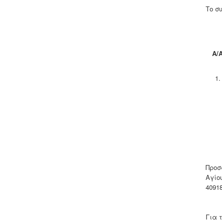
Το σ
Α/
1.
Προσ
Αγίο
4091
Για 