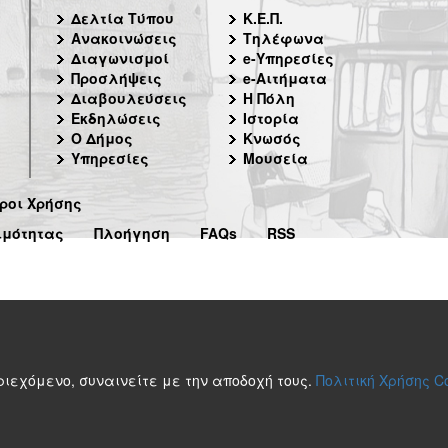
Δελτία Τύπου
Κ.Ε.Π.
Ανακοινώσεις
Τηλέφωνα
Διαγωνισμοί
e-Υπηρεσίες
Προσλήψεις
e-Αιτήματα
Διαβουλεύσεις
Η Πόλη
Εκδηλώσεις
Ιστορία
Ο Δήμος
Κνωσός
Υπηρεσίες
Μουσεία
ροι Χρήσης
ιμότητας
Πλοήγηση
FAQs
RSS
περιεχόμενο, συναινείτε με την αποδοχή τους.
Πολιτική Χρήσης C