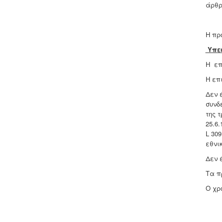
άρθρ
Η πρ
Υπεύ
Η επ
Η επ
Δεν 
συνδ
της τ
25.6.
L 309
εθνικ
Δεν 
Τα π
Ο χρ