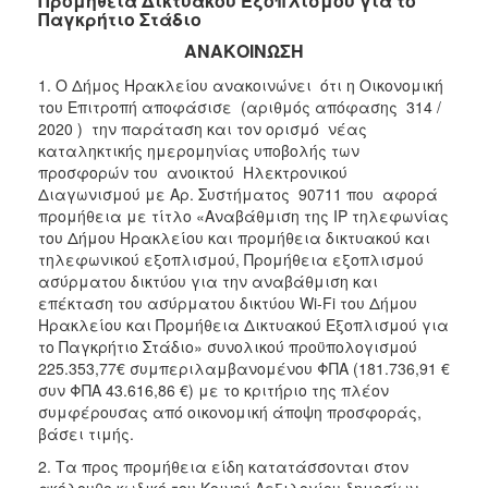
Προμήθεια Δικτυακού Εξοπλισμού για το
Παγκρήτιο Στάδιο
2018
ΑΝΑΚΟΙΝΩΣΗ
2017
1. Ο Δήμος Ηρακλείου ανακοινώνει ότι η Οικονομική
2016
του Επιτροπή αποφάσισε (αριθμός απόφασης 314 /
2015
2020 ) την παράταση και τον ορισμό νέας
καταληκτικής ημερομηνίας υποβολής των
2013
προσφορών του ανοικτού Ηλεκτρονικού
Διαγωνισμού με Αρ. Συστήματος 90711 που αφορά
προμήθεια με τίτλο «Αναβάθμιση της ΙΡ τηλεφωνίας
του Δήμου Ηρακλείου και προμήθεια δικτυακού και
τηλεφωνικού εξοπλισμού, Προμήθεια εξοπλισμού
Ο
ΤΟΠΟΣ
ασύρματου δικτύου για την αναβάθμιση και
ΜΑΣ
επέκταση του ασύρματου δικτύου Wi-Fi του Δήμου
Ηρακλείου και Προμήθεια Δικτυακού Εξοπλισμού για
ΠΟΛΙΤΙΣΜΟΣ
το Παγκρήτιο Στάδιο» συνολικού προϋπολογισμού
225.353,77€ συμπεριλαμβανομένου ΦΠΑ (181.736,91 €
συν ΦΠΑ 43.616,86 €) με το κριτήριο της πλέον
ΑΝΘΕΚΤΙΚΗ
ΠΟΛΗ
συμφέρουσας από οικονομική άποψη προσφοράς,
βάσει τιμής.
2. Τα προς προμήθεια είδη κατατάσσονται στον
ακόλουθο κωδικό του Κοινού Λεξιλογίου δημοσίων