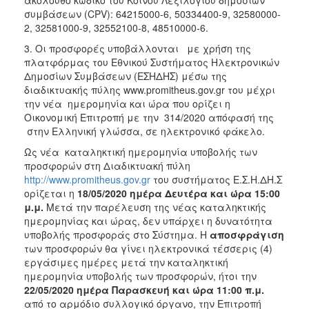
συμβάσεων (CPV): 64215000-6, 50334400-9, 32580000-
2, 32581000-9, 32552100-8, 48510000-6.
3. Οι προσφορές υποβάλλονται με χρήση της
πλατφόρμας του Εθνικού Συστήματος Ηλεκτρονικών
Δημοσίων Συμβάσεων (ΕΣΗΔΗΣ) μέσω της
διαδικτυακής πύλης www.promitheus.gov.gr του μέχρι
την νέα ημερομηνία και ώρα που ορίζει η
Οικονομική Επιτροπή με την 314/2020 απόφασή της
στην Ελληνική γλώσσα, σε ηλεκτρονικό φάκελο.
Ως νέα καταληκτική ημερομηνία υποβολής των
προσφορών στη Διαδικτυακή πύλη
http://www.promitheus.gov.gr
του συστήματος Ε.Σ.Η.ΔΗ.Σ
ορίζεται η
18/05/2020 ημέρα Δευτέρα και ώρα 15:00
μ.μ.
Μετά την παρέλευση της νέας καταληκτικής
ημερομηνίας και ώρας, δεν υπάρχει η δυνατότητα
υποβολής προσφοράς στο Σύστημα. Η
αποσφράγιση
των προσφορών θα γίνει ηλεκτρονικά τέσσερις (4)
εργάσιμες ημέρες μετά την καταληκτική
ημερομηνία υποβολής των προσφορών, ήτοι την
22/05/2020 ημέρα Παρασκευή και ώρα 11:00 π.μ.
από το αρμόδιο συλλογικό όργανο, την Επιτροπή