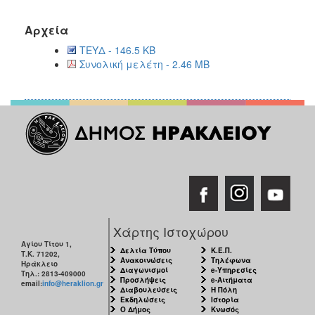
Αρχεία
ΤΕΥΔ - 146.5 KB
Συνολική μελέτη - 2.46 MB
Χάρτης Ιστοχώρου
Αγίου Τίτου 1,
Δελτία Τύπου
Κ.Ε.Π.
Τ.Κ. 71202,
Ανακοινώσεις
Τηλέφωνα
Ηράκλειο
Διαγωνισμοί
e-Υπηρεσίες
Τηλ.: 2813-409000
Προσλήψεις
e-Αιτήματα
email:
info@heraklion.gr
Διαβουλεύσεις
Η Πόλη
Εκδηλώσεις
Ιστορία
Ο Δήμος
Κνωσός