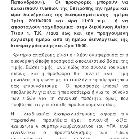
Παπανδρέου»). Ο
ι προσφορές μπορούν να
κατατεθούν ενώπιον της
Επιτροπής την ημέρα και
ώρα διενέργειας της διαπραγμάτευσης ημέρα
Τρίτη, 20/10/2020 και ώρα 11:00 π.μ. ή να
αποσταλούν ταχυδρομικά στην διεύθυνση Αγίου
Τίτου 1, Τ.Κ. 71202 έως και την προηγούμενη
εργάσιμη ημέρα από τη ημέρα διενέργειας της
διαπραγμάτευσης και ώρα 15:00.
Κριτήριο ανάθεσης είναι η πλέον συμφέρουσα από
οικονομική άποψη προσφορά αποκλειστικά βάσει της
τιμής. Βάσει τιμής ανά είδος στο σύνολο του κάθε
είδους και η προσφορά θα δίνετε ανά τιμή
μονάδας σύμφωνα με το τιμολόγιο προσφοράς που
σας επισυνάπτουμε. Οι προσφορές μπορεί να
υποβληθούν για ένα ή περισσότερα ή για το σύνολο
των ειδών για τη συνολική ποσότητα όμως που
προβλέπεται για το κάθε προσφερόμενο είδος.
Η διαδικασία διαπραγμάτευσης αφορά την
παραπάνω προμήθεια έχει συνολική αξία
429.324,46 € συμπεριλαμβανομένου του ΦΠΑ, ενώ
αναλυτικά ο προϋπολογισμός των ειδών
εμπεριέχεται στη μελέτη – τεχνικές