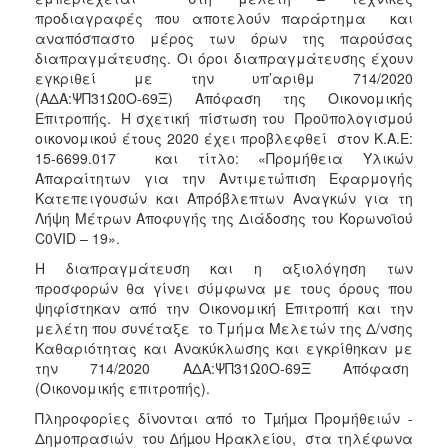
προδιαγραφές που αποτελούν παράρτημα και
αναπόσπαστο μέρος των όρων της παρούσας
διαπραγμάτευσης. Οι όροι διαπραγμάτευσης έχουν
εγκριθεί με την υπ’αριθμ 714/2020
(ΑΔΑ:ΨΠ31Ω0Ο-69Ξ) Απόφαση της Οικονομικής
Επιτροπής. Η σχετική πίστωση του Προϋπολογισμού
οικονομικού έτους 2020 έχει προβλεφθεί στον Κ.Α.Ε:
15-6699.017 και τίτλο: «Προμήθεια Υλικών
Απαραίτητων για την Αντιμετώπιση Εφαρμογής
Κατεπειγουσών και Απρόβλεπτων Αναγκών για τη
Λήψη Μέτρων Αποφυγής της Διάδοσης του Κορωνοϊού
C0VID – 19».
Η διαπραγμάτευση και η αξιολόγηση των
προσφορών θα γίνει σύμφωνα με τους όρους που
ψηφίστηκαν από την Οικονομική Επιτροπή και την
μελέτη που συνέταξε το Τμήμα Μελετών της Δ/νσης
Καθαριότητας και Ανακύκλωσης και εγκρίθηκαν με
την 714/2020 ΑΔΑ:ΨΠ31Ω0Ο-69Ξ Απόφαση
(Οικονομικής επιτροπής).
Πληροφορίες δίνονται από το Tµήµα Προμήθειών -
Δημοπρασιών του ∆ήµου Ηρακλείου, στα τηλέφωνα