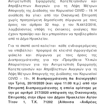
Αντιμετώπιση Εφαρμογής Κατεπειγουσών και
2018
Απρόβλεπτων Αναγκών για τη Λήψη Μέτρων
Αποφυγής της Διάδοσης του Κορωνοϊού C0VID – 19.
H
2017
ανάθεση θα γίνει από την Οικονομική Επιτροπή
2016
χωρίς προηγούμενη δημοσίευση σύμφωνα με τους
όρους του άρθρου 32 παρ. γ του Ν.4412/2016,
2015
λαμβάνοντας υπόψη τις έκτακτες ανάγκες που
2013
έχουν προκύψει και δεν μπορούσαν να προβλεφθούν
από το Δήμο Ηρακλείου.
Για το σκοπό αυτό καλείται κάθε ενδιαφερόμενος
να υποβάλλει προφορά σε κλειστό σφραγισμένο
φάκελο και σύμφωνα με τους όρους της
Ο
Διαπραγμάτευσης για την «Προμήθεια Υλικών
ΤΟΠΟΣ
ΜΑΣ
Απαραίτητων για την Αντιμετώπιση Εφαρμογής
Κατεπειγουσών και Απρόβλεπτων Αναγκών για τη
Λήψη Μέτρων Αποφυγής της Διάδοσης του Κορωνοϊού
ΠΟΛΙΤΙΣΜΟΣ
C0VID – 19».
Η διαπραγμάτευση θα διενεργηθεί
την Τρίτη, 20/10/2020 (και ώρα 11:00 π.μ.) από την
ΑΝΘΕΚΤΙΚΗ
Επιτροπή διαπραγμάτευσης η οποία ορίστηκε με
ΠΟΛΗ
την με αριθμό 217/2020 απόφαση της Οικονομικής
Επιτροπής στην έδρα του Δήμου Ηρακλείου Αγίου
Τίτου 1, Τ.Κ. 71202 (Αίθουσα «Ανδρέας