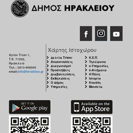
Χάρτης Ιστοχώρου
Αγίου Τίτου 1,
Δελτία Τύπου
Κ.Ε.Π.
Τ.Κ. 71202,
Ανακοινώσεις
Τηλέφωνα
Ηράκλειο
Διαγωνισμοί
e-Υπηρεσίες
Τηλ.: 2813-409000
Προσλήψεις
e-Αιτήματα
email:
info@heraklion.gr
Διαβουλεύσεις
Η Πόλη
Εκδηλώσεις
Ιστορία
Ο Δήμος
Κνωσός
Υπηρεσίες
Μουσεία