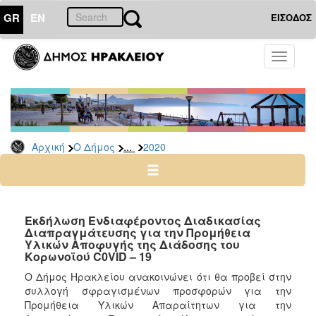
GR
EN
ΕΙΣΟΔΟΣ
Ο
Toggle
ΔΗΜΟΣ
navigati
Διακηρύξεις
-
Δημοπρασίες
Αρχείο
...
Αρχική
Ο Δήμος
2020
2026
2025
2024
Εκδήλωση Ενδιαφέροντος Διαδικασίας
2023
Διαπραγμάτευσης για την Προμήθεια
Υλικών Αποφυγής της Διάδοσης του
2022
Κορωνοϊού C0VID – 19
2021
Ο Δήμος Ηρακλείου ανακοινώνει ότι θα προβεί στην
2020
συλλογή σφραγισμένων προσφορών για την
Προμήθεια Υλικών Απαραίτητων για την
2019