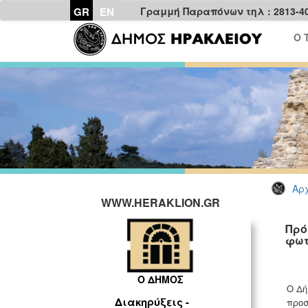
GR
EN
Γραμμή Παραπόνων τηλ : 2813-4
Ο 
Αρχ
WWW.HERAKLION.GR
Πρό
φωτ
Ο ΔΗΜΟΣ
Ο Δή
Διακηρύξεις -
προ