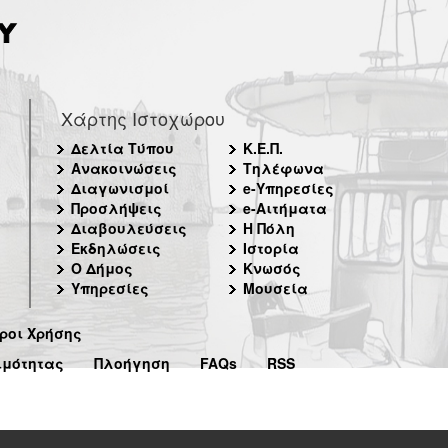
Χάρτης Ιστοχώρου
Δελτία Τύπου
Κ.Ε.Π.
Ανακοινώσεις
Τηλέφωνα
Διαγωνισμοί
e-Υπηρεσίες
Προσλήψεις
e-Αιτήματα
Διαβουλεύσεις
Η Πόλη
Εκδηλώσεις
Ιστορία
Ο Δήμος
Κνωσός
Υπηρεσίες
Μουσεία
ροι Χρήσης
ιμότητας
Πλοήγηση
FAQs
RSS