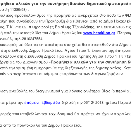
μήθεια υλικών για την συντήρηση δικτύων δημοτικού φωτισμού
αση 11389/93)
.
νολικός προϋπολογισμός της προμήθειας ανέρχεται στο ποσό των
44.
εύχη που συνοδεύουν την Προκήρυξη διατίθενται από το Δήμο Ηρακλεί
ος, Τ.Κ. 712 02, πληροφορίες Βασίλης Τζανιδάκης, τηλ 2813409185 τι
ή από την ιστοσελίδα του Δήμου Ηρακλείου
www
.
heraklion
.
gr
. Πληρο
νουήλ, τηλ.2810247554.
ροσφορές με όλα τα απαραίτητα στοιχεία θα κατατεθούν στο Δήμο 
στη διεύθυνση, Δήμος Ηρακλείου, Αγίου Τίτου 1, ενώπιον της επιτρο
 σταλούν στη διεύθυνση Δήμος Ηρακλείου Κρήτης Αγίου Τίτου 1 ΤΚ 71
έργειας του Διαγωνισμού «
Προμήθεια υλικών για την συντήρηση δ
 από την ορισμένη ημερομηνία της διεξαγωγής της δημοπρασίας. Κα
ούν να παρίστανται οι νόμιμοι εκπρόσωποι των διαγωνιζομένων.
τωση αναβολής του διαγωνισμού για λόγους ανώτερα βίας (απεργία,
δια μέρα την
επόμενη εβδομάδα
δηλαδή την
06/12/ 2013
ημέρα
Παρασκ
φορές που υποβάλλονται ταχυδρομικά θα πρέπει να έχουν παραληφ
α από το πρωτόκολλο του Δήμου Ηρακλείου.