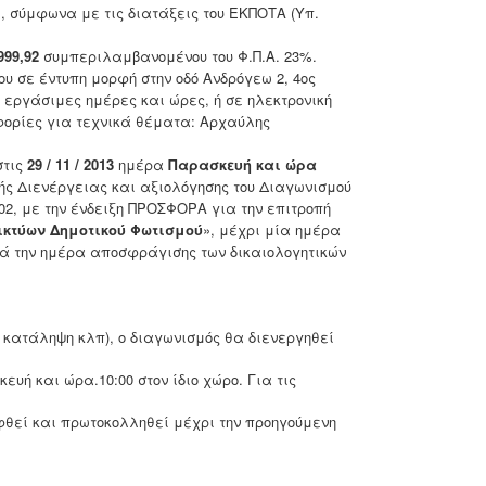
»
, σύμφωνα με τις διατάξεις του ΕΚΠΟΤΑ (Υπ.
999,92
συμπεριλαμβανομένου του
Φ.Π.Α. 23%.
ου σε έντυπη μορφή στην οδό Ανδρόγεω 2, 4ος
ς εργάσιμες ημέρες και ώρες, ή σε ηλεκτρονική
φορίες για τεχνικά θέματα: Αρχαύλης
στις
29 / 11 / 2013
ημέρα
Παρασκευή και ώρα
πής Διενέργειας και αξιολόγησης του Διαγωνισμού
202, με την ένδειξη ΠΡΟΣΦΟΡΑ για την επιτροπή
ικτύων Δημοτικού Φωτισμού
», μέχρι μία ημέρα
τά την ημέρα αποσφράγισης των δικαιολογητικών
 κατάληψη κλπ), ο διαγωνισμός θα διενεργηθεί
ευή και ώρα.10:00
στον ίδιο χώρο. Για τις
θεί και πρωτοκολληθεί μέχρι την προηγούμενη