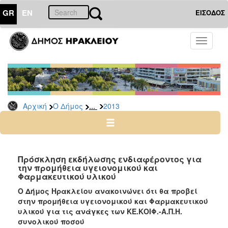
GR
EN
ΕΙΣΟΔΟΣ
Ο
Toggle
ΔΗΜΟΣ
navigati
Διακηρύξεις
-
Δημοπρασίες
Αρχείο
...
Αρχική
Ο Δήμος
2013
2026
2025
2024
Πρόσκληση εκδήλωσης ενδιαφέροντος για
2023
την προμήθεια υγειονομικού και
Φαρμακευτικού υλικού
2022
Ο Δήμος Ηρακλείου ανακοινώνει ότι θα προβεί
2021
στην προμήθεια υγειονομικού και Φαρμακευτικού
2020
υλικού για τις ανάγκες των ΚΕ.ΚΟΙΦ.-Α.Π.Η.
συνολικού ποσού
2019