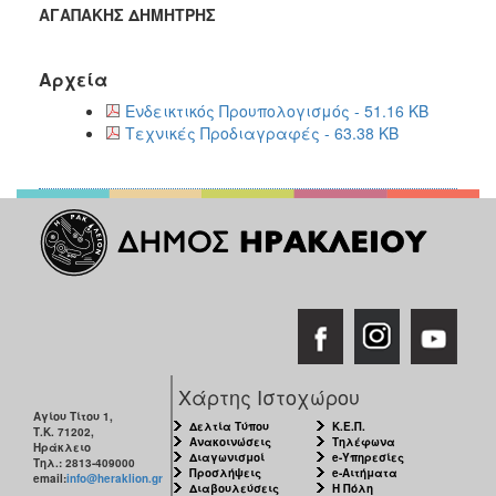
ΑΓΑΠΑΚΗΣ ΔΗΜΗΤΡΗΣ
Αρχεία
Ενδεικτικός Προυπολογισμός - 51.16 KB
Τεχνικές Προδιαγραφές - 63.38 KB
Χάρτης Ιστοχώρου
Αγίου Τίτου 1,
Δελτία Τύπου
Κ.Ε.Π.
Τ.Κ. 71202,
Ανακοινώσεις
Τηλέφωνα
Ηράκλειο
Διαγωνισμοί
e-Υπηρεσίες
Τηλ.: 2813-409000
Προσλήψεις
e-Αιτήματα
email:
info@heraklion.gr
Διαβουλεύσεις
Η Πόλη