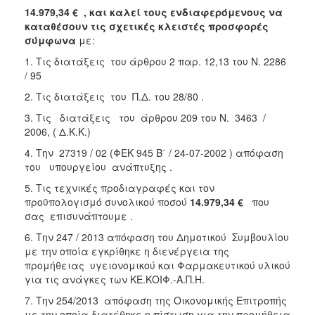
14.979,34 € ,
και καλεί τους ενδιαφερόμενους να
2018
καταθέσουν τις σχετικές κλειστές προσφορές
2017
σύμφωνα
με:
2016
1. Τις διατάξεις του άρθρου 2 παρ. 12,13 του Ν. 2286
/ 95
2015
2. Τις διατάξεις του Π.Δ. του 28/80 .
2013
3. Τις διατάξεις του άρθρου 209 του Ν. 3463 /
2006, ( Δ.Κ.Κ.)
4. Την 27319 / 02 (ΦΕΚ 945 Β΄ / 24-07-2002 ) απόφαση
του υπουργείου ανάπτυξης .
Ο
ΤΟΠΟΣ
5. Τις τεχνικές προδιαγραφές και τον
ΜΑΣ
προϋπολογισμό συνολικού ποσού
14.979,34 €
που
σας επισυνάπτουμε .
ΠΟΛΙΤΙΣΜΟΣ
6. Την 247 / 2013 απόφαση του Δημοτικού Συμβουλίου
με την οποία εγκρίθηκε η διενέργεια της
ΑΝΘΕΚΤΙΚΗ
ΠΟΛΗ
προμήθειας υγειονομικού και Φαρμακευτικού υλικού
για τις ανάγκες των ΚΕ.ΚΟΙΦ.-Α.Π.Η.
7. Την 254/2013 απόφαση της Οικονομικής Επιτροπής
με την οποία διατέθηκε η πίστωση για την προμήθεια