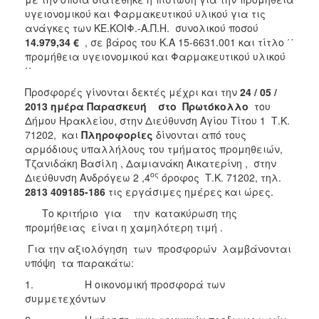
υγειονομικού και Φαρμακευτικού υλικού για τις
ανάγκες των ΚΕ.ΚΟΙΦ.-Α.Π.Η. συνολικού ποσού
14.979,34 €
, σε βάρος του Κ.Α 15-6631.001 και τίτλο ΄΄
προμήθεια υγειονομικού και Φαρμακευτικού υλικού
΄΄
Προσφορές γίνονται δεκτές μέχρι και την
24 / 05 /
2013
ημέρα Παρασκευή στο Πρωτόκολλο
του
Δήμου Ηρακλείου, στην Διεύθυνση Αγίου Τίτου 1 Τ.Κ.
71202, και
Πληροφορίες
δίνονται από τους
αρμόδιους υπαλλήλους
του τμήματος προμηθειών,
Τζανιδάκη Βασίλη , Δαμιανάκη Αικατερίνη , στην
ος
Διεύθυνση Ανδρόγεω 2 ,4
όροφος Τ.Κ. 71202, τηλ.
2813 409185-186
τις εργάσιμες ημέρες και ώρες.
Το κριτήριο για την κατακύρωση της
προμήθειας είναι η χαμηλότερη τιμή .
Για την αξιολόγηση των προσφορών λαμβάνονται
υπόψη τα παρακάτω:
1. Η οικονομική προσφορά των
συμμετεχόντων