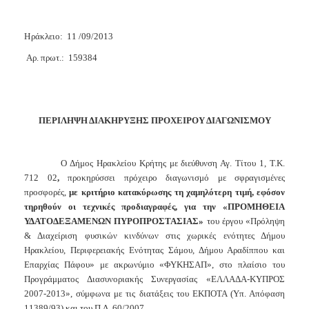
2018
2017
Η
ράκλειο:
11
/09/2013
2016
Αρ. πρωτ.: 159384
2015
2013
ΠΕΡΙΛΗΨΗ ΔΙΑΚΗΡΥΞΗΣ ΠΡΟΧΕΙΡΟΥ ΔΙΑΓΩΝΙΣΜΟΥ
Ο Δήμος Ηρακλείου Κρήτης με διεύθυνση Αγ. Τίτου 1, Τ.Κ.
Ο
ΤΟΠΟΣ
712 02
,
προκηρύσσει πρόχειρο διαγωνισμό με σφραγισμένες
ΜΑΣ
προσφορές,
με κριτήριο κατακύρωσης τη χαμηλότερη τιμή,
εφόσον
τηρηθούν οι τεχνικές προδιαγραφές, για την «ΠΡΟΜΗΘΕΙΑ
ΠΟΛΙΤΙΣΜΟΣ
ΥΔΑΤΟΔΕΞΑΜΕΝΩΝ ΠΥΡΟΠΡΟΣΤΑΣΙΑΣ»
του έργου «Πρόληψη
& Διαχείριση φυσικών κινδύνων στις χωρικές ενότητες Δήμου
ΑΝΘΕΚΤΙΚΗ
Ηρακλείου, Περιφερειακής Ενότητας Σάμου, Δήμου Αραδίππου και
ΠΟΛΗ
Επαρχίας Πάφου» με ακρωνύμιο «ΦΥΚΗΣΑΠ»,
στο πλαίσιο του
Προγράμματος Διασυνοριακής Συνεργασίας «ΕΛΛΑΔΑ-ΚΥΠΡΟΣ
2007-2013», σύμφωνα με τις διατάξεις του ΕΚΠΟΤΑ (Υπ. Απόφαση
11389/93) και του Π.Δ. 60/2007.