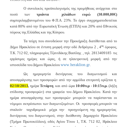
Ο συνολικός προϋπολογισμός της προμήθειας ανέρχεται στο
ποσό των
τριάντα
χιλιάδων ευρώ (30.000,00€)
συμπεριλαμβανομένου του
Φ.Π.Α. 23%. Το έργο συγχρηματοδοτείται
κατά 80% από την Ευρωπαϊκή Ένωση (ΕΤΠΑ) και 20% από Εθνικούς
πόρους της Ελλάδας και της Κύπρου.
Τα τεύχη που συνοδεύουν την Προκήρυξη διατίθενται από το
ος
Δήμο Ηρακλείου σε έντυπη μορφή στην οδό Ανδρόγεω 2 , 4
όροφος,
Τ.Κ. 712 02, πληροφορίες Τζανιδάκης Βασίλης
, τηλ. 2813409185
τις
εργάσιμες ημέρες και ώρες, ή σε ηλεκτρονική μορφή από την
ιστοσελίδα του Δήμου Ηρακλείου
www
.
heraklion
.
gr
.
Ως ημερομηνία διενέργειας του διαγωνισμού και
αποσφράγισης των προσφορών από την αρμόδια επιτροπή ορίζεται η
02/10/2013
,
ημέρα
Τετάρτη
και από ώρα
10:00π.μ - 10:15π.μ.
(λήξη
επίδοσης προσφορών) στα γραφεία του Δήμου Ηρακλείου. Κατά την
ημέρα αποσφράγισης των προσφορών μπορούν να παρίστανται οι
νόμιμοι εκπρόσωποι των διαγωνιζομένων. Οι
προσφορές μπορούν να
σταλούν
ταχυδρομικά
μέχρι την
προηγούμενη της ημερομηνίας
διενέργειας του διαγωνισμού, στην διεύθυνση: Δημαρχείο Ηρακλείου
(Τμήμα Πρωτοκόλλου), οδός Αγίου Τίτου 1, Τ.Κ. 712 02, Ηράκλειο