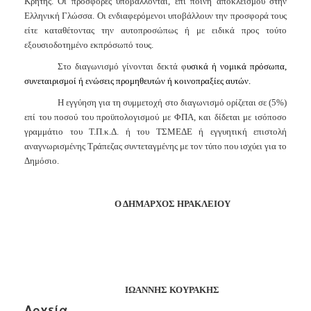
Κρήτης.
Οι προσφορές υποβάλλονται, επί ποινή αποκλεισμού στην
Ελληνική Γλώσσα. Οι ενδιαφερόμενοι υποβάλλουν την προσφορά τους
είτε καταθέτοντας την αυτοπροσώπως ή με ειδικά προς τούτο
εξουσιοδοτημένο εκπρόσωπό τους.
Στο διαγωνισμό γίνονται δεκτά φ
υσικά ή νομικά πρόσωπα,
συνεταιρισμοί ή ενώσεις προμηθευτών ή κοινοπραξίες αυτών.
Η εγγύηση για τη συμμετοχή στο διαγωνισμό ορίζεται σε (5%)
επί του ποσού του προϋπολογισμού με ΦΠΑ, και δίδεται με ισόποσο
γραμμάτιο του Τ.Π.κ.Δ. ή του ΤΣΜΕΔΕ ή εγγυητική επιστολή
αναγνωρισμένης Τράπεζας συντεταγμένης με τον τύπο που ισχύει για το
Δημόσιο.
Ο ΔΗΜΑΡΧΟΣ ΗΡΑΚΛΕΙΟΥ
ΙΩΑΝΝΗΣ ΚΟΥΡΑΚΗΣ
Αρχεία