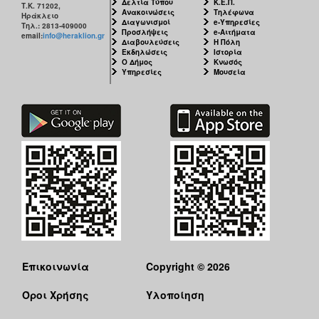
Δελτία Τύπου
Κ.Ε.Π.
Τ.Κ. 71202,
Ανακοινώσεις
Τηλέφωνα
Ηράκλειο
Διαγωνισμοί
e-Υπηρεσίες
Τηλ.: 2813-409000
Προσλήψεις
e-Αιτήματα
email:
info@heraklion.gr
Διαβουλεύσεις
Η Πόλη
Εκδηλώσεις
Ιστορία
Ο Δήμος
Κνωσός
Υπηρεσίες
Μουσεία
Επικοινωνία
Copyright © 2026
Όροι Χρήσης
Υλοποίηση