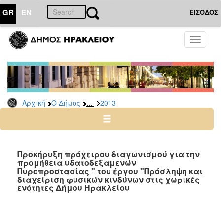
GR
EN
ΕΙΣΟΔΟΣ
Ο
Toggle
ΔΗΜΟΣ
navigati
Διακηρύξεις
-
Δημοπρασίες
Αρχείο
...
Αρχική
Ο Δήμος
2013
2026
2025
2024
Προκήρυξη πρόχειρου διαγωνισμού για την
2023
προμήθεια υδατοδεξαμενών
Πυροπροστασίας " του έργου "Πρόσληψη και
2022
διαχείριση φυσικών κινδύνων στις χωρικές
ενότητες Δήμου Ηρακλείου
2021
2020
2019