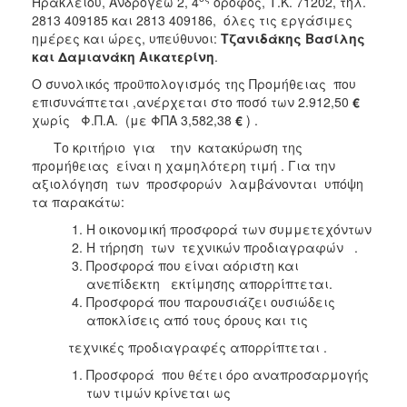
Ηρακλείου, Ανδρόγεω 2, 4
όροφος, Τ.Κ. 71202, τηλ.
2813 409185 και 2813 409186, όλες τις εργάσιμες
ημέρες και ώρες, υπεύθυνοι:
Τζανιδάκης Βασίλης
και Δαμιανάκη Αικατερίνη
.
Ο συνολικός προϋπολογισμός της Προμήθειας που
επισυνάπτεται ,ανέρχεται στο ποσό των 2.912,50
€
χωρίς Φ.Π.Α. (με ΦΠΑ 3,582,38
€
) .
Το κριτήριο για την κατακύρωση της
προμήθειας είναι η χαμηλότερη τιμή . Για την
αξιολόγηση των προσφορών λαμβάνονται υπόψη
τα παρακάτω:
Η οικονομική προσφορά των συμμετεχόντων
Η τήρηση των τεχνικών προδιαγραφών .
Προσφορά που είναι αόριστη και
ανεπίδεκτη εκτίμησης απορρίπτεται.
Προσφορά που παρουσιάζει ουσιώδεις
αποκλίσεις από τους όρους και τις
τεχνικές προδιαγραφές απορρίπτεται .
Προσφορά που θέτει όρο αναπροσαρμογής
των τιμών κρίνεται ως