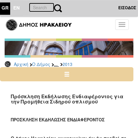
GR
EN
ΕΙΣΟΔΟΣ
Ο
Toggle
ΔΗΜΟΣ
navigati
Διακηρύξεις
-
Δημοπρασίες
Αρχείο
...
Αρχική
Ο Δήμος
2013
2026
2025
2024
Πρόσκληση Εκδήλωσης Ενδιαφέροντος για
2023
την Προμήθεια Σιδηρού οπλισμού
2022
2021
ΠΡΟΣΚΛΗΣΗ ΕΚΔΗΛΩΣΗΣ ΕΝΔΙΑΦΕΡΟΝΤΟΣ
2020
2019
Ο Δήμος Ηρακλείου ανακοινώνει ότι θα προβεί σε