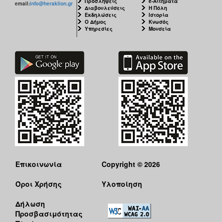
Προσλήψεις
e-Αιτήματα
email:
info@heraklion.gr
Διαβουλεύσεις
Η Πόλη
Εκδηλώσεις
Ιστορία
Ο Δήμος
Κνωσός
Υπηρεσίες
Μουσεία
Επικοινωνία
Copyright © 2026
Όροι Χρήσης
Υλοποίηση
Δήλωση
Προσβασιμότητας