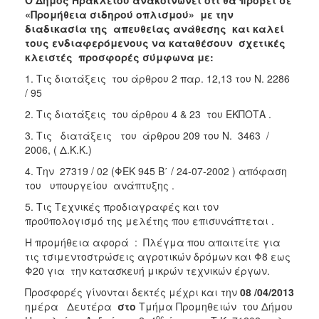
«Προμήθεια σιδηρού οπλισμού» με την
2018
διαδικασία της απευθείας ανάθεσης
και καλεί
2017
τους ενδιαφερόμενους να καταθέσουν σχετικές
κλειστές προσφορές σύμφωνα
με:
2016
1. Τις διατάξεις του άρθρου 2 παρ. 12,13 του Ν. 2286
2015
/ 95
2013
2. Τις διατάξεις του άρθρου 4 & 23 του ΕΚΠΟΤΑ .
3. Τις διατάξεις του άρθρου 209 του Ν. 3463 /
2006, ( Δ.Κ.Κ.)
4. Την 27319 / 02 (ΦΕΚ 945 Β΄ / 24-07-2002 ) απόφαση
Ο
ΤΟΠΟΣ
του υπουργείου ανάπτυξης .
ΜΑΣ
5. Τις Τεχνικές προδιαγραφές και τον
προϋπολογισμό της μελέτης που επισυνάπτεται .
ΠΟΛΙΤΙΣΜΟΣ
Η προμήθεια αφορά : Πλέγμα που απαιτείτε για
τις τσιμεντοστρώσεις αγροτικών δρόμων και Φ8 εως
ΑΝΘΕΚΤΙΚΗ
ΠΟΛΗ
Φ20 για την κατασκευή μικρών τεχνικών έργων.
Προσφορές γίνονται δεκτές μέχρι και την
08 /04/2013
ημέρα Δευτέρα
στο
Τμήμα Προμηθειών του Δήμου
ος