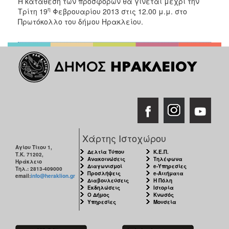
Η κατάθεση των προσφορών θα γίνεται μέχρι την
η
Τρίτη 19
Φεβρουαρίου 2013 στις 12.00 μ.μ. στο
Πρωτόκολλο του δήμου Ηρακλείου.
Χάρτης Ιστοχώρου
Αγίου Τίτου 1,
Δελτία Τύπου
Κ.Ε.Π.
Τ.Κ. 71202,
Ανακοινώσεις
Τηλέφωνα
Ηράκλειο
Διαγωνισμοί
e-Υπηρεσίες
Τηλ.: 2813-409000
Προσλήψεις
e-Αιτήματα
email:
info@heraklion.gr
Διαβουλεύσεις
Η Πόλη
Εκδηλώσεις
Ιστορία
Ο Δήμος
Κνωσός
Υπηρεσίες
Μουσεία