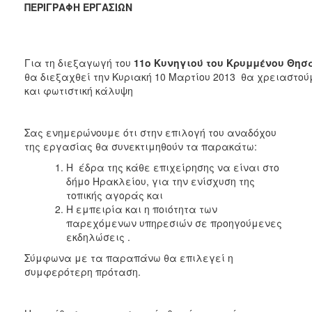
ΠΕΡΙΓΡΑΦΗ ΕΡΓΑΣΙΩΝ
2018
2017
2016
Για τη διεξαγωγή του
11ο Κυνηγιού του Κρυμμένου Θη
θα διεξαχθεί
την Κυριακή 10 Μαρτίου 2013
θα χρειαστού
2015
και φωτιστική κάλυψη
2013
Σας ενημερώνουμε ότι στην επιλογή του αναδόχου
της εργασίας θα συνεκτιμηθούν τα παρακάτω:
Η έδρα της κάθε επιχείρησης να είναι στο
Ο
ΤΟΠΟΣ
δήμο Ηρακλείου, για την ενίσχυση της
ΜΑΣ
τοπικής αγοράς και
Η εμπειρία και η ποιότητα των
ΠΟΛΙΤΙΣΜΟΣ
παρεχόμενων υπηρεσιών σε προηγούμενες
εκδηλώσεις .
ΑΝΘΕΚΤΙΚΗ
Σύμφωνα με τα παραπάνω θα επιλεγεί η
ΠΟΛΗ
συμφερότερη πρόταση.