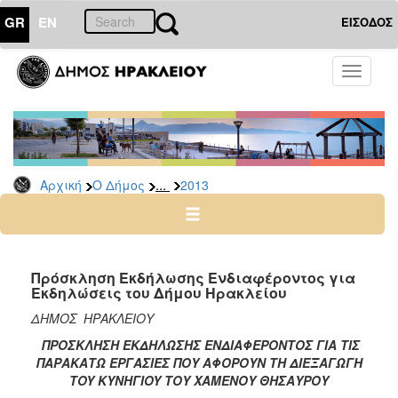
GR
EN
ΕΙΣΟΔΟΣ
Ο
Toggle
ΔΗΜΟΣ
navigati
Διακηρύξεις
-
Δημοπρασίες
Αρχείο
...
Αρχική
Ο Δήμος
2013
2026
2025
2024
Πρόσκληση Εκδήλωσης Ενδιαφέροντος για
2023
Εκδηλώσεις του Δήμου Ηρακλείου
2022
ΔΗΜΟΣ ΗΡΑΚΛΕΙΟΥ
2021
ΠΡΟΣΚΛΗΣΗ ΕΚΔΗΛΩΣΗΣ ΕΝΔΙΑΦΕΡΟΝΤΟΣ ΓΙΑ ΤΙΣ
ΠΑΡΑΚΑΤΩ ΕΡΓΑΣΙΕΣ ΠΟΥ ΑΦΟΡΟΥΝ ΤΗ ΔΙΕΞΑΓΩΓΗ
2020
Τ
OY ΚΥΝΗΓΙ
OY ΤΟΥ ΧΑΜΕΝΟΥ ΘΗΣΑΥΡΟΥ
2019