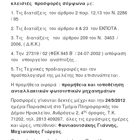
κλειστές προσφορές σύμφωνα
με:
2018
1. Τις διατάξεις του άρθρου 2 παρ. 12,13 του Ν. 2286
2017
/ 95
2016
2. Τις διατάξεις του άρθρου 4 & 23 του ΕΚΠΟΤΑ .
2015
3. Τις διατάξεις του άρθρου 209 του Ν. 3463 /
2006, ( Δ.Κ.Κ.)
2013
4. Την 27319 / 02 (ΦΕΚ 945 Β΄ / 24-07-2002 ) απόφαση
του υπουργείου ανάπτυξης .
5. Τις Τεχνικές προδιαγραφές και τον
προϋπολογισμό της μελέτης που επισυνάπτεται .
Ο
ΤΟΠΟΣ
Η προμήθεια αφορά :
προμήθεια και τοποθέτηση
ΜΑΣ
ανταλλακτικών φωτοτυπικών μηχανημάτων
ΠΟΛΙΤΙΣΜΟΣ
Προσφορές γίνονται δεκτές μέχρι και την
24/5/2012
ημέρα Παρασκευή
στο
Τμήμα Πληροφορικής του
ος
Δήμου Ηρακλείου, Ανδρόγεω 2, 4
όροφος, Τ.Κ.
ΑΝΘΕΚΤΙΚΗ
ΠΟΛΗ
71202, τηλ. 2813 409267, όλες τις εργάσιμες ημέρες
και ώρες, υπεύθυνοι:
Φανταουτσάκης Γιάννης,
Μοχιανάκης Γιώργος
.