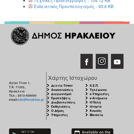
Τεχνικές Προδιαγραφές - 104.12 KB
Ενδεικτικός Προυπολογισμός - 93.6 KB
Χάρτης Ιστοχώρου
Αγίου Τίτου 1,
Δελτία Τύπου
Κ.Ε.Π.
Τ.Κ. 71202,
Ανακοινώσεις
Τηλέφωνα
Ηράκλειο
Διαγωνισμοί
e-Υπηρεσίες
Τηλ.: 2813-409000
Προσλήψεις
e-Αιτήματα
email:
info@heraklion.gr
Διαβουλεύσεις
Η Πόλη
Εκδηλώσεις
Ιστορία
Ο Δήμος
Κνωσός
Υπηρεσίες
Μουσεία