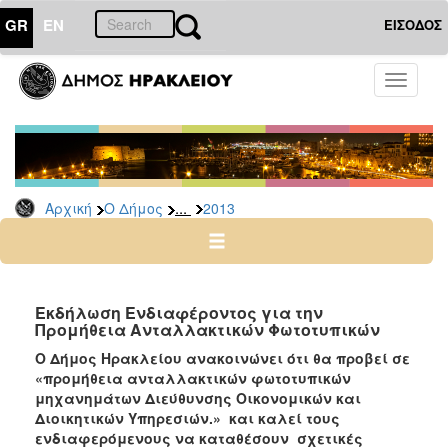
GR
EN
ΕΙΣΟΔΟΣ
Ο
Toggle
ΔΗΜΟΣ
navigati
Διακηρύξεις
-
Δημοπρασίες
Αρχείο
...
Αρχική
Ο Δήμος
2013
2026
2025
2024
Εκδήλωση Ενδιαφέροντος για την
2023
Προμήθεια Ανταλλακτικών Φωτοτυπικών
2022
Ο Δήμος Ηρακλείου ανακοινώνει ότι θα προβεί σε
«
προμήθεια ανταλλακτικών φωτοτυπικών
2021
μηχανημάτων Διεύθυνσης Οικονομικών και
2020
Διοικητικών Υπηρεσιών.
»
και καλεί τους
ενδιαφερόμενους να καταθέσουν σχετικές
2019