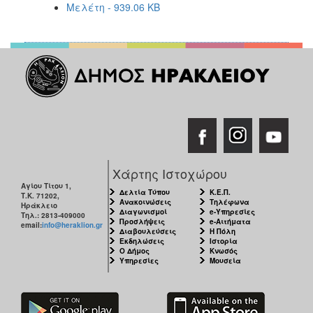
Μελέτη - 939.06 KB
Χάρτης Ιστοχώρου
Αγίου Τίτου 1,
Δελτία Τύπου
Κ.Ε.Π.
Τ.Κ. 71202,
Ανακοινώσεις
Τηλέφωνα
Ηράκλειο
Διαγωνισμοί
e-Υπηρεσίες
Τηλ.: 2813-409000
Προσλήψεις
e-Αιτήματα
email:
info@heraklion.gr
Διαβουλεύσεις
Η Πόλη
Εκδηλώσεις
Ιστορία
Ο Δήμος
Κνωσός
Υπηρεσίες
Μουσεία