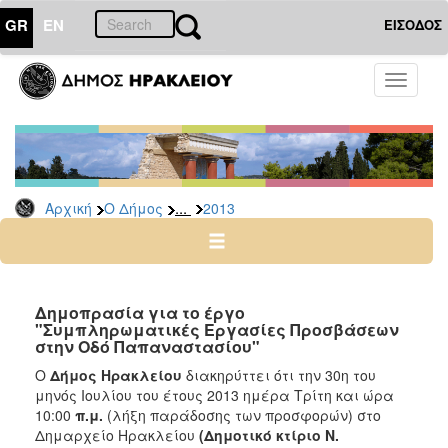
GR
EN
ΕΙΣΟΔΟΣ
Ο
Toggle
ΔΗΜΟΣ
navigati
Διακηρύξεις
-
Δημοπρασίες
Αρχείο
...
Αρχική
Ο Δήμος
2013
2026
2025
2024
Δημοπρασία για το έργο
2023
"Συμπληρωματικές Εργασίες Προσβάσεων
στην Οδό Παπαναστασίου"
2022
Ο
Δήμος Ηρακλείου
διακηρύττει ότι την 30η του
2021
μηνός Ιουλίου του έτους 2013
ημέρα Τρίτη και ώρα
2020
10:00
π.μ.
(λήξη παράδοσης των προσφορών) στο
Δημαρχείο Ηρακλείου
(Δημοτικό κτίριο Ν.
2019