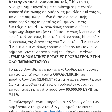
Αλικαρνασσού - Διονυσίου 13Α, Τ.Κ. 71601)
,
2018
ανοιχτή Δημοπρασία με το σύστημα: με ενιαίο
ποσοστό έκπτωσης σε ακέραιες μονάδες επί τοις %,
2017
πάνω σε συμπληρωμένο έντυπο οικονομικής
2016
προσφοράς της υπηρεσίας σύμφωνα με τις
διατάξεις του Ν. 1418/84 όπως τροποποιήθηκε,
2015
συμπληρώθηκε και βελτιώθηκε με τους Ν.3669/08, N.
2013
3263/04, Ν. 3212/03, Ν. 2940/01, Ν. 2372/96, Ν. 2338/95,
Ν. 2229/94, τις διατάξεις του Π.Δ. 334/00, Π.Δ. 609/85,
Π.Δ. 210/97, κ.α. όπως τροποποιήθηκαν και ισχύουν
σήμερα, για την κατασκευή του έργου με τίτλο:
«
ΣΥΜΠΛΗΡΩΜΑΤΙΚΕΣ ΕΡΓΑΣΙΕΣ ΠΡΟΣΒΑΣΕΩΝ ΣΤΗΝ
Ο
ΟΔΟ ΠΑΠΑΝΑΣΤΑΣΙΟΥ»
ΤΟΠΟΣ
ΜΑΣ
Το έργο συντίθεται από τις ακόλουθες κατηγορίες
εργασιών: α) κατηγορία ΟΙΚΟΔΟΜΙΚΩΝ, με
ΠΟΛΙΤΙΣΜΟΣ
προϋπολογισμό 52.845,57 (
δαπάνη εργασιών, ΓΕ και
ΟΕ και απρόβλεπτα
) ενώ ο προϋπολογισμός του
έργου, ανέρχεται στο ποσό των
65.000,00
ΕΥΡΩ
με
ΑΝΘΕΚΤΙΚΗ
ΠΟΛΗ
Φ.Π.Α.
Οι ενδιαφερόμενοι μπορούν να λάβουν γνώση των
συμβατικών τευχών του διαγωνισμού στο site του
Δήμου Ηρακλείου:
www.heraklion.gr
απ’ όπου μπορούν