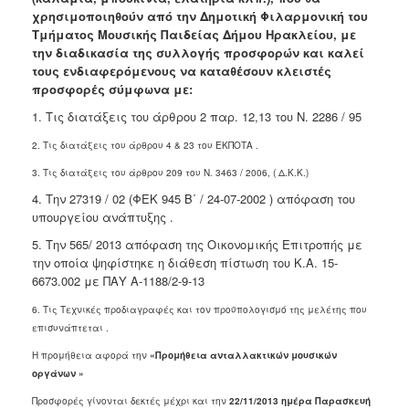
χρησιμοποιηθούν από την Δημοτική Φιλαρμονική του
2018
Τμήματος Μουσικής Παιδείας Δήμου Ηρακλείου, με
2017
την διαδικασία της συλλογής προσφορών και καλεί
τους ενδιαφερόμενους να καταθέσουν κλειστές
2016
προσφορές σύμφωνα με:
2015
1. Τις διατάξεις του άρθρου 2 παρ. 12,13 του Ν. 2286 / 95
2013
2. Τις διατάξεις του άρθρου 4 & 23 του ΕΚΠΟΤΑ .
3. Τις διατάξεις του άρθρου 209 του Ν. 3463 / 2006, ( Δ.Κ.Κ.)
4. Την 27319 / 02 (ΦΕΚ 945 Β΄ / 24-07-2002 ) απόφαση του
υπουργείου ανάπτυξης .
Ο
ΤΟΠΟΣ
5. Την 565/ 2013 απόφαση της Οικονομικής Επιτροπής με
ΜΑΣ
την οποία ψηφίστηκε η διάθεση πίστωση του Κ.Α. 15-
6673.002 με ΠΑΥ Α-1188/2-9-13
ΠΟΛΙΤΙΣΜΟΣ
6. Τις Τεχνικές προδιαγραφές και τον προϋπολογισμό της μελέτης που
ΑΝΘΕΚΤΙΚΗ
επισυνάπτεται .
ΠΟΛΗ
Η προμήθεια αφορά την
«
Προμήθεια ανταλλακτικών μουσικών
οργάνων
»
Προσφορές γίνονται δεκτές μέχρι και την
22
/11/2013 ημέρα Παρασκευή