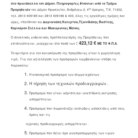
στο πρωτόκολλο του Δήμου. Πληροφορίες δίνονται από το
Τμήμα
ος
Προμηθειών
του Δήμου Ηρακλείου, Ανδρόγεω 2, 4
όροφος, Τ.Κ. 71202,
τηλ. 2813 409185 και 2813 409186 & 403, όλες τις εργάσιμες ημέρες και
ώρες, υπεύθυνοι κα
Δαμιανάκη Κατερίνα,Τζανιδάκης Βασίλης,
Κορνάρου Στέλλα και Μακαρώνας Μάνος
.
Ο συνολικός ενδεικτικός προϋπολογισμός της Προμήθειας που
: 423,12 €
επισυνάπτεται ,ανέρχεται στο ποσό των
ΜΕ ΤΟ Φ.Π.Α.
Το κριτήριο για την κατακύρωση της προμήθειας είναι η χαμηλότερη
τιμή . Για την αξιολόγηση των προσφορών λαμβάνονται υπόψη τα
παρακάτω:
Η οικονομική προσφορά των συμμετεχόντων
Η τήρηση των τεχνικών προδιαγραφών .
Προσφορά που είναι αόριστη και ανεπίδεκτη εκτίμησης
απορρίπτεται.
Προσφορά που παρουσιάζει ουσιώδεις αποκλίσεις από τους
όρους και τις
τεχνικές προδιαγραφές απορρίπτεται .
Προσφορά που θέτει όρο αναπροσαρμογής των τιμών