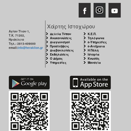
Χάρτης Ιστοχώρου
Αγίου Τίτου 1,
Δελτία Τύπου
Κ.Ε.Π.
Τ.Κ. 71202,
Ανακοινώσεις
Τηλέφωνα
Ηράκλειο
Διαγωνισμοί
e-Υπηρεσίες
Τηλ.: 2813-409000
Προσλήψεις
e-Αιτήματα
email:
info@heraklion.gr
Διαβουλεύσεις
Η Πόλη
Εκδηλώσεις
Ιστορία
Ο Δήμος
Κνωσός
Υπηρεσίες
Μουσεία