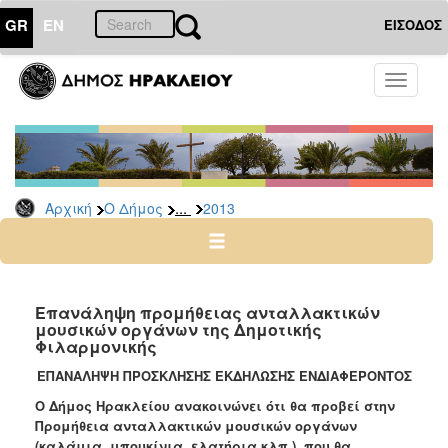
GR
EN
ΕΙΣΟΔΟΣ
Ο
Toggle
ΔΗΜΟΣ
navigati
Διακηρύξεις
-
Δημοπρασίες
Αρχείο
...
Αρχική
Ο Δήμος
2013
2026
2025
2024
Επανάληψη προμήθειας ανταλλακτικών
2023
μουσικών οργάνων της Δημοτικής
Φιλαρμονικής
2022
ΕΠΑΝΑΛΗΨΗ ΠΡΟΣΚΛΗΣΗΣ ΕΚΔΗΛΩΣΗΣ ΕΝΔΙΑΦΕΡΟΝΤΟΣ
2021
Ο Δήμος Ηρακλείου ανακοινώνει ότι θα προβεί στην
2020
Προμήθεια ανταλλακτικών μουσικών οργάνων
2019
(καλάμια, μπουκίνια, ελατήρια κλπ.), που θα