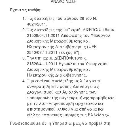
ΑΝΑΚΟΙΝΩΣΗ
2018
Έχοντας υπόψη:
2017
Τις διατάξεις του άρθρου 26 του Ν.
2016
4024/2011.
Τις διατάξεις της υπ'' αριθ. ΔΙΣΚΠΟ/Φ.18/οικ.
2015
21508/04.11.2011 Απόφασης του Υπουργού
2013
Διοικητικής Μεταρρύθμισης και
Ηλεκτρονικής Διακυβέρνησης (ΦΕΚ
2540/07.11.2011 τεύχος Β'').
Την υπ'' αριθ. ΔΙΣΚΠΟ/Φ.18/οικ.
21526/4.11.2011 Εγκύκλιο του Υπουργείου
Ο
Διοικητικής Μεταρρύθμισης και
ΤΟΠΟΣ
Ηλεκτρονικής Διακυβέρνησης.
ΜΑΣ
Την ανάγκη ανάδειξης μελών για τη
συγκρότηση Επιτροπής Διενέργειας
ΠΟΛΙΤΙΣΜΟΣ
Διαγωνισμού και Αξιολόγησης των
προσφορών της συγκεκριμένης προμήθειας
ΑΝΘΕΚΤΙΚΗ
με τίτλο: «Ψηφιοποίηση αρχειακού και
ΠΟΛΗ
επιστημονικού υλικού για σπήλαια και
άλλες καρστικές μορφές της Ελλάδας».
Γνωστοποιούμε ότι η Υπηρεσία μας θα προβεί στη