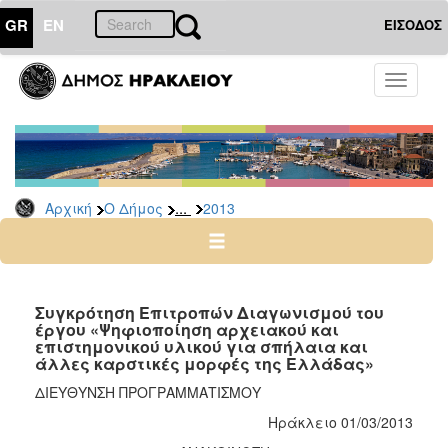
GR
EN
ΕΙΣΟΔΟΣ
Ο
Toggle
ΔΗΜΟΣ
navigati
Διακηρύξεις
-
Δημοπρασίες
Αρχείο
...
Αρχική
Ο Δήμος
2013
2026
2025
2024
Συγκρότηση Επιτροπών Διαγωνισμού του
2023
έργου «Ψηφιοποίηση αρχειακού και
επιστημονικού υλικού για σπήλαια και
2022
άλλες καρστικές μορφές της Ελλάδας»
2021
ΔΙΕΥΘΥΝΣΗ ΠΡΟΓΡΑΜΜΑΤΙΣΜΟΥ
2020
Ηράκλειο 01/03/2013
2019