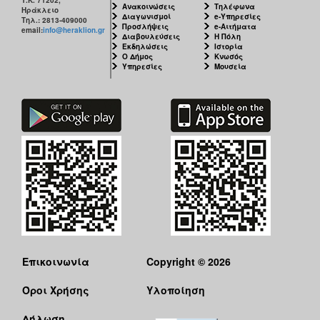
Ανακοινώσεις
Τηλέφωνα
Ηράκλειο
Διαγωνισμοί
e-Υπηρεσίες
Τηλ.: 2813-409000
Προσλήψεις
e-Αιτήματα
email:
info@heraklion.gr
Διαβουλεύσεις
Η Πόλη
Εκδηλώσεις
Ιστορία
Ο Δήμος
Κνωσός
Υπηρεσίες
Μουσεία
Επικοινωνία
Copyright © 2026
Όροι Χρήσης
Υλοποίηση
Δήλωση