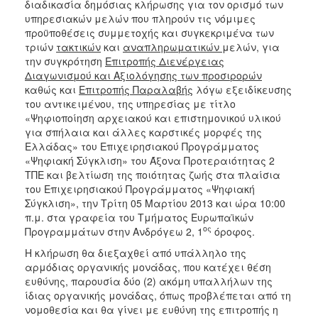
διαδικασία δημόσιας κλήρωσης για τον ορισμό των
υπηρεσιακών μελών που πληρούν τις νόμιμες
προϋποθέσεις συμμετοχής και συγκεκριμένα των
τριών
τακτικών
και
αναπληρωματικών
μελών, για
την συγκρότηση
Επιτροπής Διενέργειας
Διαγωνισμού και Αξιολόγησης των προσιρορών
καθώς και
Επιτροπής Παραλαβής
λόγω εξειδίκευσης
του αντικειμένου, της υπηρεσίας με τίτλο
«Ψηφιοποίηση αρχειακού και επιστημονικού υλικού
για σπήλαια και άλλες καρστικές μορφές της
Ελλάδας» του Επιχειρησιακού Προγράμματος
«Ψηφιακή Σύγκλιση» του Άξονα Προτεραιότητας 2
ΤΠΕ και βελτίωση της ποιότητας ζωής στα πλαίσια
του Επιχειρησιακού Προγράμματος «Ψηφιακή
Σύγκλιση», την Τρίτη 05 Μαρτίου 2013 και ώρα 10:00
π.μ. στα γραφεία του Τμήματος Ευρωπαϊκών
ος
Προγραμμάτων στην Ανδρόγεω 2, 1
όροφος.
Η κλήρωση θα διεξαχθεί από υπάλληλο της
αρμόδιας οργανικής μονάδας, που κατέχει θέση
ευθύνης, παρουσία δύο (2) ακόμη υπαλλήλων της
ίδιας οργανικής μονάδας, όπως προβλέπεται από τη
νομοθεσία και θα γίνει με ευθύνη της επιτροπής η