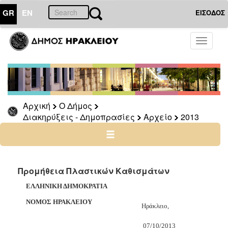
GR
EN
ΕΙΣΟΔΟΣ
Ο
Toggle
ΔΗΜΟΣ
navigati
Διακηρύξεις
-
Δημοπρασίες
Αρχείο
Αρχική
Ο Δήμος
Διακηρύξεις - Δημοπρασίες
Αρχείο
2013
2026
2025
2024
2023
Προμήθεια Πλαστικών Καθισμάτων
2022
ΕΛΛΗΝΙΚΗ ΔΗΜΟΚΡΑΤΙΑ
2021
ΝΟΜΟΣ ΗΡΑΚΛΕΙΟΥ
Ηράκλειο,
2020
2019
07/10
/2013