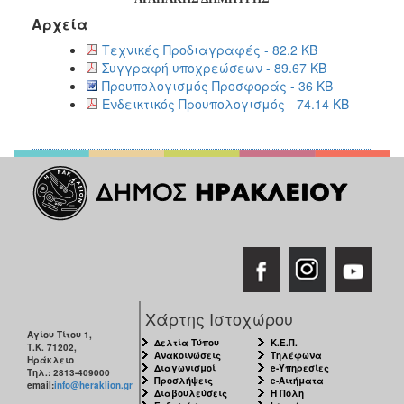
Αρχεία
Τεχνικές Προδιαγραφές - 82.2 KB
Συγγραφή υποχρεώσεων - 89.67 KB
Προυπολογισμός Προσφοράς - 36 KB
Ενδεικτικός Προυπολογισμός - 74.14 KB
Χάρτης Ιστοχώρου
Αγίου Τίτου 1,
Δελτία Τύπου
Κ.Ε.Π.
Τ.Κ. 71202,
Ανακοινώσεις
Τηλέφωνα
Ηράκλειο
Διαγωνισμοί
e-Υπηρεσίες
Τηλ.: 2813-409000
Προσλήψεις
e-Αιτήματα
email:
info@heraklion.gr
Διαβουλεύσεις
Η Πόλη