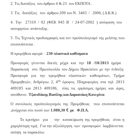
2. Τις διατάξεις
του άρθρου 4 & 23
του ΕΚΠΟΤΑ .
3. Τις
διατάξεις
του
άρθρου 209 του Ν.
3463
/
2006, ( Δ.Κ.Κ.)
4. Την
27319 / 02 (ΦΕΚ 945 Β΄ / 24-07-2002 ) απόφαση του
υπουργείου
ανάπτυξης .
5. Τις Τεχνικές προδιαγραφές και τον προϋπολογισμό της μελέτης
που
επισυνάπτεται .
Η προμήθεια αφορά
:
230 πλαστικά καθίσματα
Προσφορές γίνονται δεκτές μέχρι και την
18 /10/2013
ημέρα
Παρασκευή
στο Πρωτόκολλο του Δήμου Ηρακλείου με την ένδειξη:
Προσφορά για την προμήθεια πλαστικών καθισμάτων, Τμήμα
ος
Προμηθειών, Ανδρόγεω 2, 4
όροφος. Πληροφορίες στα τηλ. 2813
409185 και 2813 409186,
όλες τις εργάσιμες ημέρες και ώρες,
υπεύθυνοι:
Τζανιδάκης Βασίλης και Δαμιανάκη Κατερίνα
.
Ο συνολικός προϋπολογισμός της Προμήθειας
που επισυνάπτεται
,ανέρχεται στο ποσό των
1.980,30
€
με
Φ.Π.Α.
Το κριτήριο
για
την
κατακύρωση της προμήθειας
είναι η
χαμηλότερη τιμή . Για την αξιολόγηση
των
προσφορών
λαμβάνονται
υπόψη
τα παρακάτω: