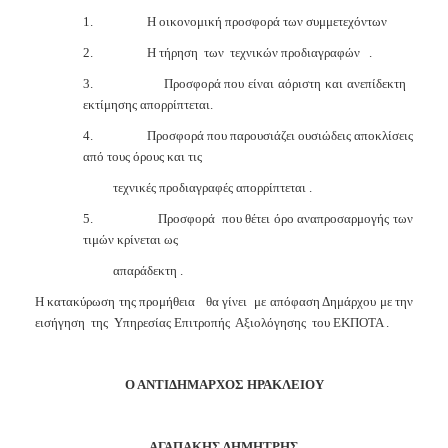
1.
Η οικονομική προσφορά των συμμετεχόντων
2.
Η τήρηση
των
τεχνικών προδιαγραφών
.
3.
Προσφορά που είναι αόριστη και ανεπίδεκτη
εκτίμησης απορρίπτεται.
4.
Προσφορά που παρουσιάζει ουσιώδεις αποκλίσεις
από τους όρους και τις
τεχνικές προδιαγραφές απορρίπτεται .
5.
Προσφορά
που θέτει όρο αναπροσαρμογής των
τιμών κρίνεται ως
απαράδεκτη .
Η κατακύρωση της προμήθεια
θα γίνει
με απόφαση Δημάρχου με την
εισήγηση
της
Υπηρεσίας Επιτροπής
Αξιολόγησης
του ΕΚΠΟΤΑ .
Ο ΑΝΤΙΔΗΜΑΡΧΟΣ ΗΡΑΚΛΕΙΟΥ
ΑΓΑΠΑΚΗΣ ΔΗΜΗΤΡΗΣ