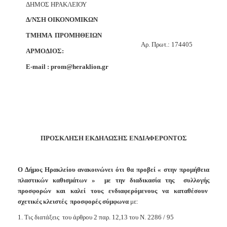
ΔΗΜΟΣ ΗΡΑΚΛΕΙΟΥ
2018
Δ/ΝΣΗ ΟΙΚΟΝΟΜΙΚΩΝ
2017
ΤΜΗΜΑ
ΠΡΟΜΗΘΕΙΩΝ
2016
A
ρ. Πρωτ.:
174405
ΑΡΜΟΔΙΟΣ:
2015
E
-
mail
:
prom
@
heraklion
.
gr
2013
Ο
ΤΟΠΟΣ
ΜΑΣ
ΠΡΟΣΚΛΗΣΗ ΕΚΔΗΛΩΣΗΣ ΕΝΔΙΑΦΕΡΟΝΤΟΣ
ΠΟΛΙΤΙΣΜΟΣ
Ο Δήμος Ηρακλείου ανακοινώνει ότι θα προβεί « στην προμήθεια
πλαστικών καθισμάτων
»
με την διαδικασία της
συλλογής
ΑΝΘΕΚΤΙΚΗ
ΠΟΛΗ
προσφορών
και καλεί τους ενδιαφερόμενους να καταθέσουν
σχετικές κλειστές
προσφορές σύμφωνα
με:
1. Τις διατάξεις
του άρθρου 2 παρ. 12,13 του Ν. 2286 / 95