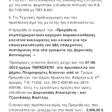
με την οποία ψηφίστηκε η διάθεση πίστωση του Κ.Α.
50-7135.009 με ΠΑΥ Α-601
5. Τις Τεχνικές προδιαγραφές και τον
προϋπολογισμό της μελέτης που επισυνάπτεται .
Η προμήθεια αφορά την
«
Προμήθεια
συμπληρωματικών καμερών παρακολούθησης
κλειστού κυκλώματος και υλικών για την
επανεγκατάσταση του ήδη υπάρχοντος
συστήματος στα νέα γραφεία της Δημοτικής
Αστυνομίας »
Προσφορές γίνονται δεκτές μέχρι και την
07 /06
/2013 ημέρα ΠΑΡΑΣΚΕΥΗ
στο πρωτόκολλο του
Δήμου, Πληροφορίες δίνονται από το
Τμήμα
ος
Προμηθειών του Δήμου Ηρακλείου, Ανδρόγεω 2, 4
όροφος, Τ.Κ. 71202, τηλ. 2813 409185 και 2813
409186, όλες τις εργάσιμες ημέρες και ώρες,
υπεύθυνοι κα
Δαμιανάκη Αικατερίνη – και
Τζανιδάκης Βασίλης
.
Ο συνολικός προϋπολογισμός της Προμήθειας που
επισυνάπτεται ,ανέρχεται στο ποσό των
: 3.000,00 €