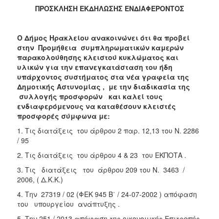
ΠΡΟΣΚΛΗΣΗ ΕΚΔΗΛΩΣΗΣ ΕΝΔΙΑΦΕΡΟΝΤΟΣ
2018
2017
Ο Δήμος Ηρακλείου ανακοινώνει ότι θα προβεί
2016
στην Προμήθεια συμπληρωματικών καμερών
2015
παρακολούθησης κλειστού κυκλώματος και
υλικών για την επανεγκατάσταση του ήδη
2013
υπάρχοντος συστήματος στα νέα γραφεία της
Δημοτικής Αστυνομίας , με την διαδικασία της
συλλογής προσφορών
και καλεί τους
ενδιαφερόμενους να καταθέσουν κλειστές
προσφορές σύμφωνα με:
Ο
ΤΟΠΟΣ
1. Τις διατάξεις του άρθρου 2 παρ. 12,13 του Ν. 2286
ΜΑΣ
/ 95
ΠΟΛΙΤΙΣΜΟΣ
2. Τις διατάξεις του άρθρου 4 & 23 του ΕΚΠΟΤΑ .
3. Τις διατάξεις του άρθρου 209 του Ν. 3463 /
ΑΝΘΕΚΤΙΚΗ
2006, ( Δ.Κ.Κ.)
ΠΟΛΗ
4. Την 27319 / 02 (ΦΕΚ 945 Β΄ / 24-07-2002 ) απόφαση
του υπουργείου ανάπτυξης .
5. Την 251 / 2013 απόφαση της οικονομικής Επιτροπής