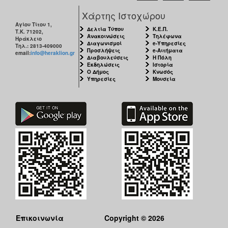
Χάρτης Ιστοχώρου
Αγίου Τίτου 1,
Δελτία Τύπου
Κ.Ε.Π.
Τ.Κ. 71202,
Ανακοινώσεις
Τηλέφωνα
Ηράκλειο
Διαγωνισμοί
e-Υπηρεσίες
Τηλ.: 2813-409000
Προσλήψεις
e-Αιτήματα
email:
info@heraklion.gr
Διαβουλεύσεις
Η Πόλη
Εκδηλώσεις
Ιστορία
Ο Δήμος
Κνωσός
Υπηρεσίες
Μουσεία
Επικοινωνία
Copyright © 2026