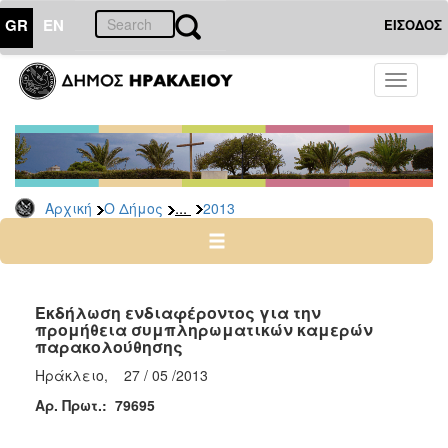
GR
EN
ΕΙΣΟΔΟΣ
Ο
Toggle
ΔΗΜΟΣ
navigati
Διακηρύξεις
-
Δημοπρασίες
Αρχείο
...
Αρχική
Ο Δήμος
2013
2026
2025
2024
Εκδήλωση ενδιαφέροντος για την
2023
προμήθεια συμπληρωματικών καμερών
παρακολούθησης
2022
Ηράκλειο, 27 / 05 /2013
2021
A
ρ. Πρωτ.: 79695
2020
2019