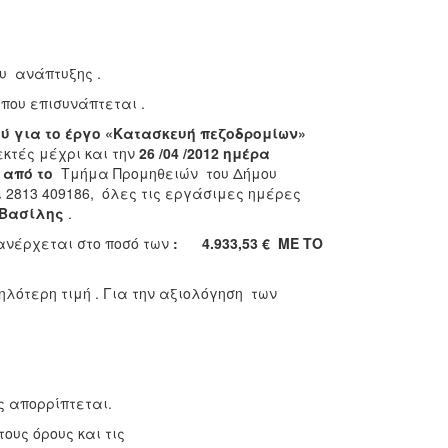
ου ανάπτυξης .
που επισυνάπτεται .
 για το έργο
«Κατασκευή πεζοδρομίων»
κτές μέχρι και την
26 /04 /2012 ημέρα
ι από το
Τμήμα Προμηθειών του Δήμου
αι 2813 409186, όλες τις εργάσιμες ημέρες
 Βασίλης
.
ανέρχεται στο ποσό των
: 4.933,53 €
ΜΕ ΤΟ
ότερη τιμή . Για την αξιολόγηση των
απορρίπτεται.
ς όρους και τις