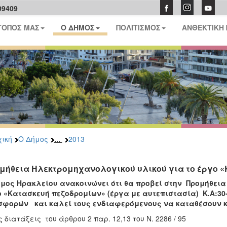
09409
ΤΟΠΟΣ ΜΑΣ
Ο ΔΗΜΟΣ
ΠΟΛΙΤΙΣΜΟΣ
ΑΝΘΕΚΤΙΚΗ
...
ική
Ο Δήμος
2013
μήθεια Ηλεκτρομηχανολογικού υλικού για το έργο 
μος Ηρακλείου ανακοινώνει ότι θα προβεί στην Προμήθεια
ο
«Κατασκευή πεζοδρομίων» (έργα με αυτεπιστασία) Κ.Α:30-
οσφορών
και καλεί τους ενδιαφερόμενους να καταθέσουν
ις διατάξεις του άρθρου 2 παρ. 12,13 του Ν. 2286 / 95