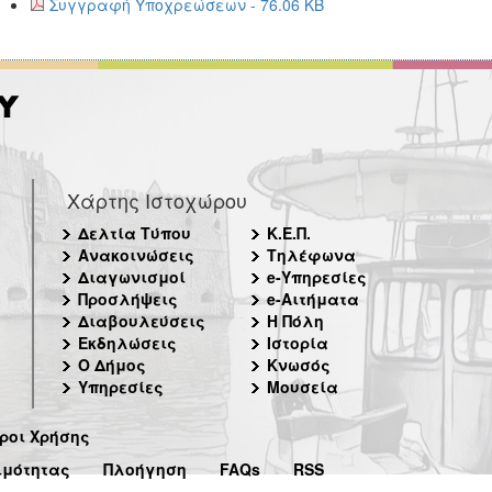
Συγγραφή Υποχρεώσεων - 76.06 KB
Χάρτης Ιστοχώρου
Δελτία Τύπου
Κ.Ε.Π.
Ανακοινώσεις
Τηλέφωνα
Διαγωνισμοί
e-Υπηρεσίες
Προσλήψεις
e-Αιτήματα
Διαβουλεύσεις
Η Πόλη
Εκδηλώσεις
Ιστορία
Ο Δήμος
Κνωσός
Υπηρεσίες
Μουσεία
ροι Χρήσης
ιμότητας
Πλοήγηση
FAQs
RSS