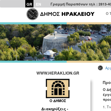
GR
EN
Γραμμή Παραπόνων τηλ : 2813-4
Ο 
Αρχ
WWW.HERAKLION.GR
Προ
Ο Δή
έργ
πρ
Ο ΔΗΜΟΣ
1. Τ
Διακηρύξεις -