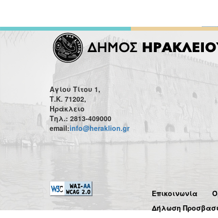
Αγίου Τίτου 1,
Τ.Κ. 71202,
Ηράκλειο
Τηλ.: 2813-409000
email:
info@heraklion.gr
Επικοινωνία
Ό
Δήλωση Προσβασ