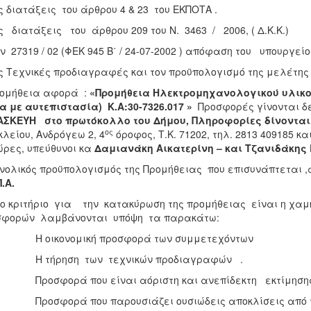
ις διατάξεις του άρθρου 4 & 23 του ΕΚΠΟΤΑ .
ις διατάξεις του άρθρου 209 του Ν. 3463 / 2006, ( Δ.Κ.Κ.)
ην 27319 / 02 (ΦΕΚ 945 Β΄ / 24-07-2002 ) απόφαση του υπουργεί
ις Τεχνικές προδιαγραφές και τον προϋπολογισμό της μελέτης 
ρομήθεια αφορά :
«Προμήθεια
Ηλεκτρομηχανολογικού υλικού
α με αυτεπιστασία) Κ.Α:30-7326.017
»
Προσφορές γίνονται δε
ΑΣΚΕΥΗ
στο πρωτόκολλο του Δήμου, Πληροφορίες δίνοντα
ος
λείου, Ανδρόγεω 2, 4
όροφος, Τ.Κ. 71202, τηλ. 2813 409185 κ
ώρες, υπεύθυνοι κα
Δαμιανάκη Αικατερίνη – και Τζανιδάκης
νολικός προϋπολογισμός της Προμήθειας που επισυνάπτεται ,
.Α.
ριτήριο για την κατακύρωση της προμήθειας είναι η χαμηλ
σφορών λαμβάνονται υπόψη τα παρακάτω:
Η οικονομική προσφορά των συμμετεχόντων
Η τήρηση των τεχνικών προδιαγραφών .
Προσφορά που είναι αόριστη και ανεπίδεκτη εκτίμησης 
Προσφορά που παρουσιάζει ουσιώδεις αποκλίσεις από του