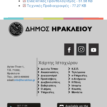
Ενδεικτικός Προυπολογισμός - 51.58 KB
Τεχνικές Προδιαγραφές - 77.27 KB
Χάρτης Ιστοχώρου
Αγίου Τίτου 1,
Δελτία Τύπου
Κ.Ε.Π.
Τ.Κ. 71202,
Ανακοινώσεις
Τηλέφωνα
Ηράκλειο
Διαγωνισμοί
e-Υπηρεσίες
Τηλ.: 2813-409000
Προσλήψεις
e-Αιτήματα
email:
info@heraklion.gr
Διαβουλεύσεις
Η Πόλη
Εκδηλώσεις
Ιστορία
Ο Δήμος
Κνωσός
Υπηρεσίες
Μουσεία