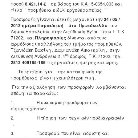
ποσού
8.421,14 €
, σε βάρος του Κ.Α 15-6654.003 και
τίτλο ΄΄ προμήθεια ειδών εργοθεραπείας ΄΄
Προσφορές γίνονται δεκτές μέχρι και την
24 / 05 /
2013
ημέρα Παρασκευή στο Πρωτόκολλο
του
Δήμου Ηρακλείου, στην Διεύθυνση Αγίου Τίτου 1 Τ.Κ.
71202, και
Πληροφορίες
δίνονται από τους
αρμόδιους υπαλλήλους
του τμήματος προμηθειών,
Τζανιδάκη Βασίλη , Δαμιανάκη Αικατερίνη , στην
ος
Διεύθυνση Ανδρόγεω 2 ,4
όροφος Τ.Κ. 71202, τηλ.
2813 409185-186
τις εργάσιμες ημέρες και ώρες.
Το κριτήριο για την κατακύρωση της
προμήθειας είναι η χαμηλότερη τιμή .
Για την αξιολόγηση των προσφορών λαμβάνονται
υπόψη τα παρακάτω:
1. Η οικονομική προσφορά των
συμμετεχόντων
2. Η τήρηση των τεχνικών προδιαγραφών
.
3. Προσφορά που είναι αόριστη και