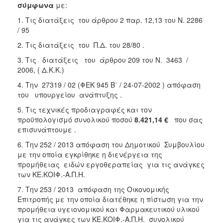
σύμφωνα
με:
2018
1. Τις διατάξεις του άρθρου 2 παρ. 12,13 του Ν. 2286
2017
/ 95
2016
2. Τις διατάξεις του Π.Δ. του 28/80 .
2015
3. Τις διατάξεις του άρθρου 209 του Ν. 3463 /
2006, ( Δ.Κ.Κ.)
2013
4. Την 27319 / 02 (ΦΕΚ 945 Β΄ / 24-07-2002 ) απόφαση
του υπουργείου ανάπτυξης .
5. Τις τεχνικές προδιαγραφές και τον
προϋπολογισμό συνολικού ποσού
8.421,14 €
που σας
Ο
ΤΟΠΟΣ
επισυνάπτουμε .
ΜΑΣ
6. Την 252 / 2013 απόφαση του Δημοτικού Συμβουλίου
με την οποία εγκρίθηκε η διενέργεια της
ΠΟΛΙΤΙΣΜΟΣ
προμήθειας ειδών εργοθεραπείας για τις ανάγκες
των ΚΕ.ΚΟΙΦ.-Α.Π.Η.
ΑΝΘΕΚΤΙΚΗ
ΠΟΛΗ
7. Την 253 / 2013 απόφαση της Οικονομικής
Επιτροπής με την οποία διατέθηκε η πίστωση για την
προμήθεια υγειονομικού και Φαρμακευτικού υλικού
για τις ανάγκες των ΚΕ.ΚΟΙΦ.-Α.Π.Η. συνολικού