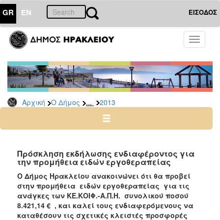
GR
EN
ΕΙΣΟΔΟΣ
Ο
Toggle
ΔΗΜΟΣ
navigati
Διακηρύξεις
-
Δημοπρασίες
Αρχείο
...
Αρχική
Ο Δήμος
2013
2026
2025
2024
Πρόσκληση εκδήλωσης ενδιαφέροντος για
2023
την προμήθεια ειδών εργοθεραπείας
2022
Ο Δήμος Ηρακλείου ανακοινώνει ότι θα προβεί
στην προμήθεια ειδών εργοθεραπείας για τις
2021
ανάγκες των ΚΕ.ΚΟΙΦ.-Α.Π.Η. συνολικού ποσού
2020
8.421,14 € ,
και καλεί τους ενδιαφερόμενους να
καταθέσουν τις σχετικές κλειστές προσφορές
2019