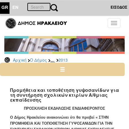
GR
EN
ΕΙΣΟΔΟΣ
Ο
Toggle
ΔΗΜΟΣ
navigati
Διακηρύξεις
-
Δημοπρασίες
Αρχείο
...
Αρχική
Ο Δήμος
2013
2026
2025
2024
Προμήθεια και τοποθέτηση γυψοσανίδων για
2023
τη συντήρηση σχολικών κτιρίων Α/θμιας
εκπαίδευσης
2022
ΠΡΟΣΚΛΗΣΗ ΕΚΔΗΛΩΣΗΣ ΕΝΔΙΑΦΕΡΟΝΤΟΣ
2021
Ο Δήμος Ηρακλείου ανακοινώνει ότι θα προβεί « ΣΤΗΝ
2020
ΠΡΟΜΗΘΕΙΑ ΚΑΙ ΤΟΠΟΘΕΤΗΣΗ ΓΥΨΟΣΑΝΙΔΩΝ ΓΙΑ ΤΗΝ
2019