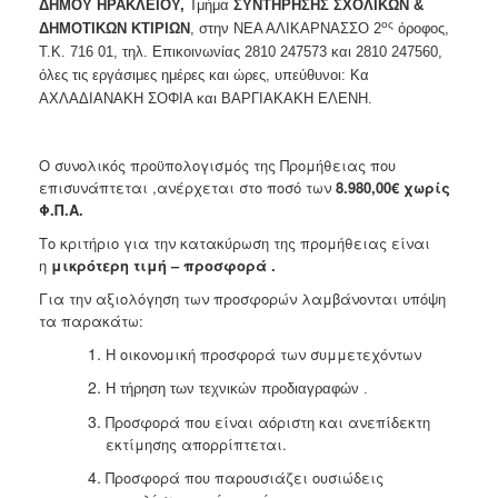
ΔΗΜΟΥ ΗΡΑΚΛΕΙΟΥ,
Τμήμα
ΣΥΝΤΗΡΗΣΗΣ ΣΧΟΛΙΚΩΝ &
ος
ΔΗΜΟΤΙΚΩΝ ΚΤΙΡΙΩΝ
, στην ΝΕΑ ΑΛΙΚΑΡΝΑΣΣΟ 2
όροφος,
Τ.Κ. 716 01, τηλ. Επικοινωνίας 2810 247573 και 2810 247560,
όλες τις εργάσιμες ημέρες και ώρες, υπεύθυνοι: Κα
ΑΧΛΑΔΙΑΝΑΚΗ ΣΟΦΙΑ και ΒΑΡΓΙΑΚΑΚΗ ΕΛΕΝΗ.
Ο συνολικός προϋπολογισμός της Προμήθειας που
επισυνάπτεται ,ανέρχεται στο ποσό των
8.980,00
€
χωρίς
Φ.Π.Α.
Το κριτήριο για την κατακύρωση της προμήθειας είναι
η
μικρότερη τιμή – προσφορά .
Για την αξιολόγηση των προσφορών λαμβάνονται υπόψη
τα παρακάτω:
Η οικονομική προσφορά των συμμετεχόντων
Η τήρηση των τεχνικών προδιαγραφών .
Προσφορά που είναι αόριστη και ανεπίδεκτη
εκτίμησης απορρίπτεται.
Προσφορά που παρουσιάζει ουσιώδεις