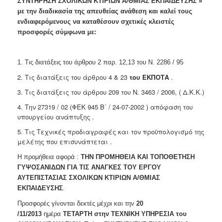
ΣΥΝΤΗΡΗΣΗ ΣΧΟΛΙΚΩΝ ΚΤΙΡΙΩΝ Α/ΘΜΙΑΣ ΕΚΠΑΙΔΕΥΣΗΣ
»
2018
με την διαδικασία της απευθείας ανάθεση
και καλεί τους
ενδιαφερόμενους να καταθέσουν σχετικές κλειστές
2017
προσφορές σύμφωνα
με:
2016
2015
1. Τις διατάξεις του άρθρου 2 παρ. 12,13 του Ν. 2286 / 95
2013
2. Τις διατάξεις του άρθρου 4 & 23
του ΕΚΠΟΤΑ
.
3. Τις διατάξεις του άρθρου 209 του Ν. 3463 / 2006, ( Δ.Κ.Κ.)
4. Την 27319 / 02 (ΦΕΚ 945 Β΄ / 24-07-2002 ) απόφαση του
υπουργείου ανάπτυξης .
Ο
ΤΟΠΟΣ
5. Τις Τεχνικές προδιαγραφές και τον προϋπολογισμό της
ΜΑΣ
μελέτης που επισυνάπτεται .
ΠΟΛΙΤΙΣΜΟΣ
Η προμήθεια αφορά :
ΤΗΝ ΠΡΟΜΗΘΕΙΑ ΚΑΙ ΤΟΠΟΘΕΤΗΣΗ
ΓΥΨΟΣΑΝΙΔΩΝ ΓΙΑ ΤΙΣ ΑΝΑΓΚΕΣ ΤΟΥ ΕΡΓΟΥ
ΑΥΤΕΠΙΣΤΑΣΙΑΣ ΣΧΟΛΙΚΩΝ ΚΤΙΡΙΩΝ Α/ΘΜΙΑΣ
ΑΝΘΕΚΤΙΚΗ
ΠΟΛΗ
ΕΚΠΑΙΔΕΥΣΗΣ
.
Προσφορές γίνονται δεκτές μέχρι και την
20
/11/2013
ημέρα
ΤΕΤΑΡΤΗ στην ΤΕΧΝΙΚΗ ΥΠΗΡΕΣΙΑ του