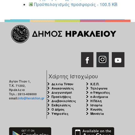
Προϋπολογισμός προσφοράς - 100.5 KB
Χάρτης Ιστοχώρου
Αγίου Τίτου 1,
Δελτία Τύπου
Κ.Ε.Π.
Τ.Κ. 71202,
Ανακοινώσεις
Τηλέφωνα
Ηράκλειο
Διαγωνισμοί
e-Υπηρεσίες
Τηλ.: 2813-409000
Προσλήψεις
e-Αιτήματα
email:
info@heraklion.gr
Διαβουλεύσεις
Η Πόλη
Εκδηλώσεις
Ιστορία
Ο Δήμος
Κνωσός
Υπηρεσίες
Μουσεία